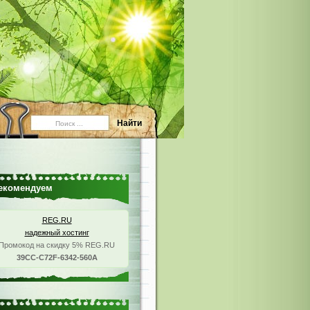
екомендуем
REG.RU
надежный хостинг
Промокод на скидку 5% REG.RU
39CC-C72F-6342-560A