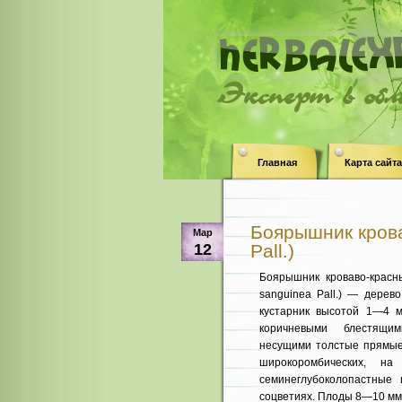
Эксперт в об
Главная
Карта сайта
Боярышник крова
Мар
12
Pall.)
Боярышник кроваво-красн
sanguinea Pall.) — дерев
кустарник высо­той 1—4 
коричневыми блестящим
несущими толс­тые прямые
широкоромбических, на
семинеглубоколопастные 
соцветиях. Плоды 8—10 мм