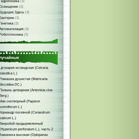
Гидропоника
(3)
Освещение
(3)
Будущее Здесь
(3)
Бактерии
(3)
Генетика
(3)
Автоматизация
(3)
Робототехника
(3)
лучайные
Цетрария исландская (Сetraria
islandlca L.)
Ромашка душистая (Matricaria
discoidea DC.)
Полынь цитварная (Artemisia cina
Berg.)
Мак снотворный (Papaver
somniferum L.)
Кориандр посевной (Coriandrum
sativum L.)
Зверобой продырявленный
(Hypericum perforatum L.), часть 2
Заманиха высокая (Oplopanax