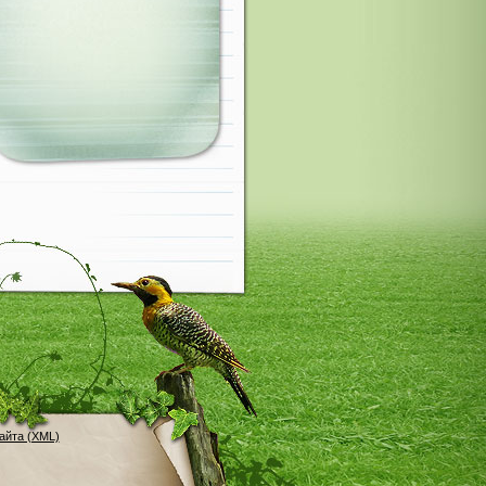
айта (XML)