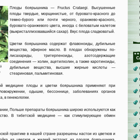
Плоды боярышника — Fructus Crataegi. Высушенные
плоды твердые, морщи­нистые, от буровато-красного до
темно-бурого или почти черного, оранжево-красного,
буровато-оранжевого цвета, иногда с беловатым налетом
(выкрис­таллизовавшийся сахар). Вкус плода сладковатый.
Цветки боярышника содержат флавоноиды, дубильные
вещества, эфи­рное масло. В плодах обнаружены по­
лисахариды, тритерпеноиды, азотсо­держащие
С
соединения — холин, ацетилхолин, а также каротиноиды,
й
дубильные вещества, высшие жирные кислоты —
)
стеариновая, пальмитино­вая.
ой медици­не плоды и цветки боярышника при­меняют при
ло­вокружении, одышке, бессоннице, забо­леваниях органов
а, в гинекологии.
мании, Польше препараты боярышника широ­ко используются как
едство. В тибетской медицине — как стимулирующее обмен
ской практике в нашей стране разрешены настои из цветков и
тойка из цветков и жидкий экстракт из плодов боярышника.