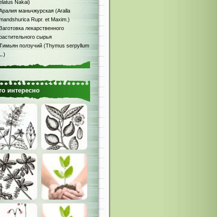
elatus Nakai)
Аралия маньчжурская (Aralla
mandshurica Rupr. et Maxim.)
Заготовка лекарственного
растительного сырья
Тимьян ползучий (Thymus serpyllum
L.)
то интересно