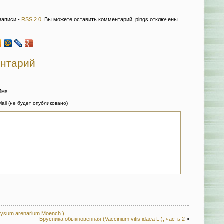
записи -
RSS 2.0
. Вы можете оставить комментарий, pings отключены.
ентарий
Имя
Mail (не будет опубликовано)
rysum arenarium Moench.)
Брусника обыкновенная (Vaccinium vitis idaea L.), часть 2
»