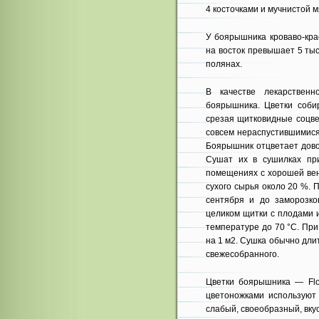
4 косточками и мучнистой м
У боярышника кроваво-крас
на восток превы­шает 5 тыс
полянах.
В качестве лекарственн
боярышника. Цветки собир
срезая щитковид­ные соцве
совсем нераспустившимися 
Боярышник отцвета­ет дово
Су­шат их в сушилках пр
помещениях с хорошей вен
сухого сырья около 20 %.
сентября и до заморозко
целиком щитки с плодами 
температуре до 70 °С. Пр
на 1 м2. Сушка обычно дли
свежесобранного.
Цветки боярышника — Flo
цветоножками используют 
слабый, своеоб­разный, вку