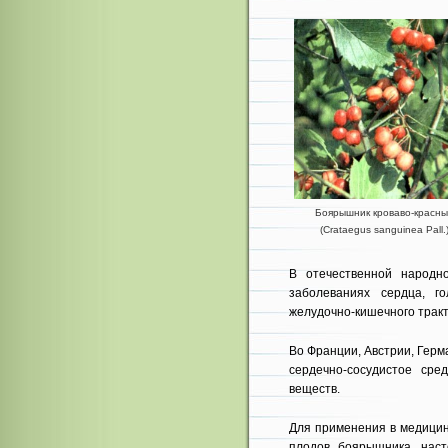
Боярышник кроваво-красны
(Crataegus sanguinea Pall.
В отечественной народн
заболеваниях сердца, го
желудочно-кишечно­го тракт
Во Франции, Австрии, Гер
сердечно-сосудис­тое ср
веществ.
Для применения в медицин
плодов боярышника, на­с