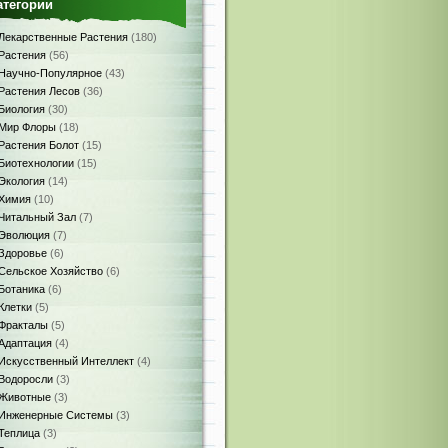
атегории
Лекарственные Растения
(180)
Растения
(56)
Научно-Популярное
(43)
Растения Лесов
(36)
Биология
(30)
Мир Флоры
(18)
Растения Болот
(15)
Биотехнологии
(15)
Экология
(14)
Химия
(10)
Читальный Зал
(7)
Эволюция
(7)
Здоровье
(6)
Сельское Хозяйство
(6)
Ботаника
(6)
Клетки
(5)
Фракталы
(5)
Адаптация
(4)
Искусственный Интеллект
(4)
Водоросли
(3)
Животные
(3)
Инженерные Системы
(3)
Теплица
(3)