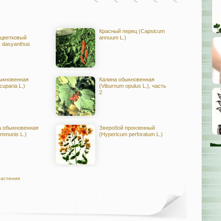
Красный перец (Capsicum
цветковый
annuum L.)
s dasyanthus
ыкновенная
Калина обыкновенная
cuparia L.)
(Viburnum opulus L.), часть
2
 обыкновенная
Зверобой пронзенный
ommunis L.)
(Hypericum perforatum L.)
растения