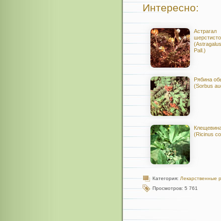
Интересно:
Астрагал
шерстисто
(Astragalu
Pall.)
Рябина об
(Sorbus au
Клещевина
(Ricinus c
Категория:
Лекарственные 
Просмотров: 5 761