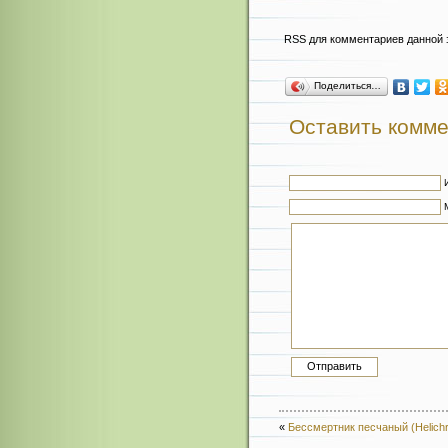
RSS для комментариев данной 
Поделиться…
Оставить комм
«
Бессмертник песчаный (Helich