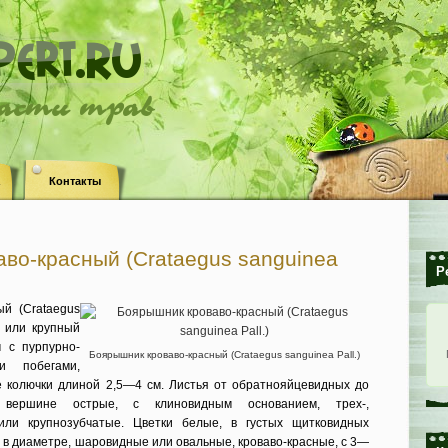
ласти трав
Контакты
во-красный (Crataegus sanguinea
Р
ый (Crataegus
о или крупный
м с пурпурно-
Боярышник кроваво-красный (Crataegus sanguinea Pall.)
и побегами,
 колючки длиной 2,5—4 см. Листья от обратнояйцевидных до
 вершине острые, с клиновидным основанием, трех-,
или крупнозуб­чатые. Цветки белые, в густых щитко­видных
 в диаметре, шаровидные или овальные, кроваво-красные, с 3—