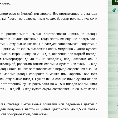
К
якотью.
ного евро-сибирский тип ареала. Его протя­женность с запада
. км. Растет по разрежен­ным лесам, берегам рек, на опушках и
ого расти­тельного сырья заготавливают цветки и плоды
а­ют в начале цветения, когда часть их еще не раскрылась,
тия и отдельные цветки. Не следует заготавливать соцветия с
цветками: такое сырье сохнет очень медленно и часто буреет.
льно быстро, иногда за 2—3 дня, особенно при жаркой погоде.
и температуре до 40 °С на чердаках, под навесами или в
тиляцией, разложив тонким слоем на бумаге или ткани. Выход
 Плоды боярышника заготавливают в период созревания с конца
в. Зрелые плоды соби­рают в мешки или корзины, обрывая
или отдель­ные плоды. Сушат их на солнце или в сушилках при
и естественной сушке рассыпают по 4—5 кг плодов боярышника
тся 7—8 дней. Вы­ход сухого сырья составляет 25-30 % от массы
res Crataegi. Высушенные соцветия или отдельные цветки с
для получения настойки. Длина цветонож­ки до 3,5 см. Запах
с слабо-горьковатый, сли­зистый.