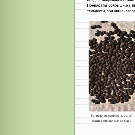
Препараты боярышника пр
тельности, при ангионевро
Боярышник кроваво-красный
(Crataegus sanguinea Pall.)