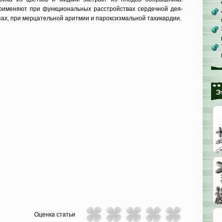
именяют при функцио­нальных расстройствах сердечной дея­
зах, при мерцательной аритмии и пароксизмальной тахикардии.
Э
Оценка статьи