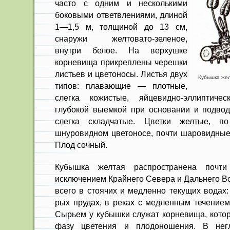
часто с одним и несколькими
боковыми ответвления­ми, длиной
1—1,5 м, толщиной до 13 см,
снаружи желтовато-зеленое,
внутри белое. На верхушке
корневища прикреплены черешки
листьев и цвето­носы. Листья двух
Кубышка желт
типов: плавающие — плотные,
слегка кожистые, яй­цевидно-эллиптичес
глубокой выемкой при основании и подво
слегка складчатые. Цветки желтые, п
шнуровидном цвето­носе, почти шаровидные
Плод сочный.
Кубышка желтая распространена почт
исключением Крайнего Севера и Дальне­го В
всего в стоячих и медленно те­кущих водах: 
рых прудах, в реках с медленным течением,
Сырьем у кубышки служат корневища, котор
фазу цветения и плодоношения. В негл