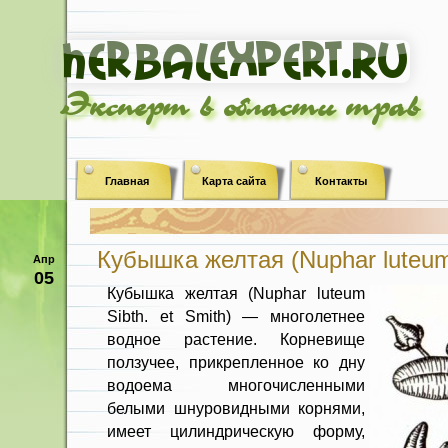
Эксперт в области трав
Главная
Карта сайта
Контакты
Кубышка желтая (Nuphar luteum 
Апр
05
Кубышка желтая (Nuphar luteum
Sibth. et Smith) — многолетнее
водное растение. Корне­вище
ползучее, прикрепленное ко дну
водоема многочисленными
белыми шнуровидными корнями,
имеет ци­линдрическую форму,