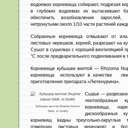
водоемах корневища собирают, подрезая кор
в глубоких водоемах их вытаскивают б
обеспечить возобновление зарослей, н
нетронутыми око­ло 1/10 части растений кажд
Собранные корневища отмывают от ила,
листовых черешков, корней, разрезают на к
Сушат в сушилках с хорошей вентиляцией пр
°С после предвари­тельного подвяливания в 
Корневище кубышки желтой — Rhizoma Nuph
корневища используют в качестве лека
приготовления препарата «Лютенурина».
Сырье — разрезанн
лентообразные к
корневища, нар
Кубышка желтая (Nuphar luteum
Sibth. et Smith)
дискообразные ку
корневищ видны тре­угольно-округлые 
отмерших листовых черешков) и бол