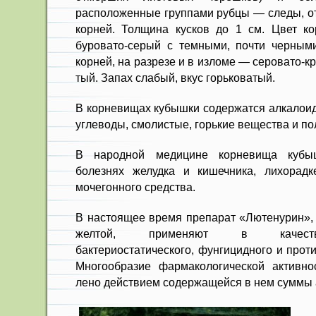
расположенные группами рубцы — следы, о
корней. Толщина кус­ков до 1 см. Цвет ко
буровато-серый с темными, почти черным
корней, на разрезе и в изломе — серовато-к
тый. Запах слабый, вкус горьковатый.
В корневищах кубышки содержат­ся алкалои
уг­леводы, смолистые, горькие вещества и п
В народной медицине корневища кубы
болезнях желудка и кишечника, лихорадк
мочегонного средства.
В настоящее время препарат «Лютенурин»,
желтой, применяют в качестве 
бактериостатического, фунгицидного и прот
Многообразие фармакологи­ческой активно
лено действием содержащейся в нем суммы 