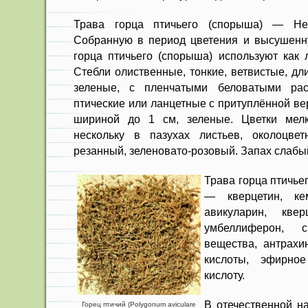
Трава горца птичьего (спорыша) — Herba
Собранную в период цветения и высушенн
горца птичьего (спорыша) используют как 
Стебли олиственные, тонкие, ветвистые, дл
зеленые, с пленчатыми беловатыми рас
птические или ланцетные с притуплён­ной ве
шириной до 1 см, зеленые. Цветки мел
нескольку в пазухах листьев, околоцве
резанный, зеленовато-розовый. Запах слабый
Трава горца птичь
— кверцетин, кем
авикуларин, кве
умбеллиферон, с
вещества, антрах
кислоты, эфирное
кислоту.
В отечественной н
Горец птичий (Polygonum aviculare