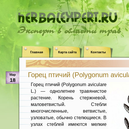
Эксперт в области трав
Главная
Карта сайта
Контакты
Горец птичий (Polygonum avicula
Мар
18
Горец птичий (Polygonum aviculare
L.) — однолетнее травянистое
растение. Ко­рень стержневой,
маловетвистый. Стеб­ли
многочисленные, ветвистые,
узлова­тые, обычно стелющиеся. В
узлах стеб­лей имеются мелкие