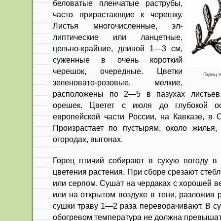
беловатые пленча­тые раструбы,
часто прирастающие к черешку.
Листья многочисленные, эл­
липтические или ланцетные,
цельно-крайние, длиной 1—3 см,
суженные в очень короткий
черешок, очередные. Цветки
Горец п
зеленовато-розовые, мелкие,
расположены по 2—5 в пазухах листьев
орешек. Цветет с июля до глубокой ос
европейской части России, на Кавказе, в 
Произрастает по пустырям, около жилья, 
огородах, выгонах.
Горец птичий собирают в сухую погоду в 
цвете­ния растения. При сборе срезают стеб­
или серпом. Сушат на чердаках с хорошей в
или на открытом воздухе в тени, разложив
сушки траву 1—2 раза переворачивают. В су
обогревом температура не должна превышат