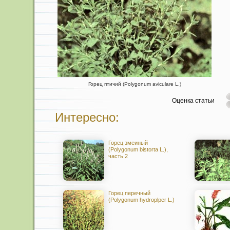
Горец птичий (Polygonum aviculare L.)
Оценка статьи
Интересно:
Горец змеиный
(Polygonum bistorta L.),
часть 2
Горец перечный
(Polygonum hydroplper L.)