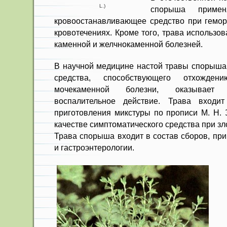
L.)
спорыша примен
кровоостанавливающее средст­во при гемо
кровотечениях. Кроме того, трава использо
каменной и желчнокаменной болезней.
В научной медицине настой травы спорыша 
сред­ства, способствующего отхожде
мочекаменной болез­ни, оказывает
воспалительное действие. Трава входи
приготовления микстуры по прописи М. Н. 
качестве симптоматиче­ского средства при з
Трава спорыша входит в сос­тав сборов, пр
и гастроэнтерологии.