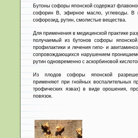
Бутоны софоры японской содержат флавонои
софорин В, эфирное масло, углеводы. В
софорозид, рутин, смолистые вещества.
Для применения в медицинской практике ра
получаемый из бутонов софоры япон­ской
профилак­тики и лечения гипо- и авитамино
сопровождающих­ся нарушением проницаемо
рутин одновременно с аскорбиновой кислото
Из плодов софоры японской раз­реше
применяют при гнойных воспалительных про
трофических язвах) в виде орошения, пр
повязок.