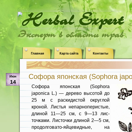
Эксперт в области трав
Главная
Карта сайта
Контакты
Софора японская (Sophora japon
Июн
14
Софора японская (Sophora
japonica L.) — дерево высотой до
25 м с раскидистой округлой
кроной. Листья непарнопе­ристые,
длиной 11—25 см, с 9—13 лис­
точками. Листочки длиной 2—5 см,
продолговато-яйцевидные, на