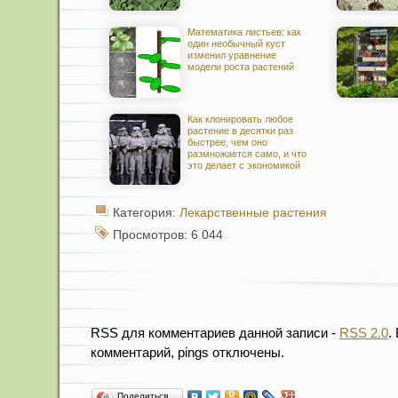
Математика листьев: как
один необычный куст
изменил уравнение
модели роста растений
Как клонировать любое
растение в десятки раз
быстрее, чем оно
размножается само, и что
это делает с экономикой
Категория:
Лекарственные растения
Просмотров: 6 044
RSS для комментариев данной записи -
RSS 2.0
.
комментарий, pings отключены.
Поделиться…