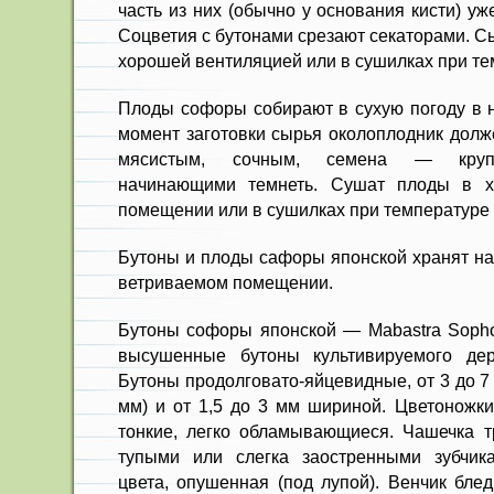
часть из них (обычно у основания кисти) уж
Соцветия с бу­тонами срезают секаторами. Сы
хорошей вентиля­цией или в сушилках при т
Плоды софоры собирают в сухую погоду в н
мо­мент заготовки сырья околоплодник долж
мясис­тым, сочным, семена — крупн
начинающими темнеть. Сушат плоды в х
помещении или в сушилках при температуре
Бутоны и плоды сафоры японской хранят на 
ветриваемом помещении.
Бутоны софоры японской — Mabastra Sopho
высушенные бутоны культивируемого де
Бутоны продолговато-яйцевидные, от 3 до 
мм) и от 1,5 до 3 мм шириной. Цветоножки
тонкие, легко обламывающиеся. Чашечка тр
тупыми или слегка заостренными зубчика
цвета, опушенная (под лупой). Венчик блед