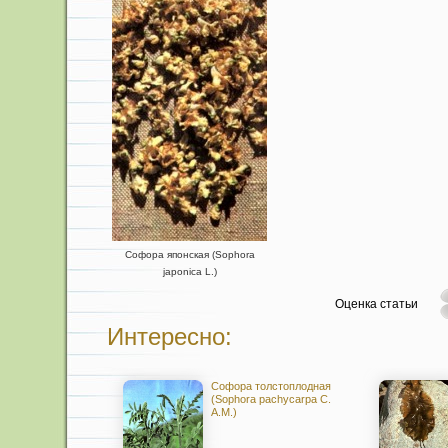
Софора японская (Sophora
japonica L.)
Оценка статьи
Интересно:
Софора толстоплодная
(Sophora pachycarpa С.
A.M.)