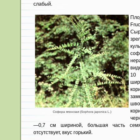
слабый.
Пло
Fru
Сы
з
кул
соф
нер
вид
10 
ши
ко
за
шв
ко
Софора японская (Sophora japonica L.)
чер
—0,7 см шириной, большая часть семя
отсутствует, вкус горький.