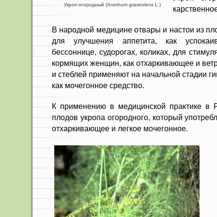
Укроп огородный (Anethum graveolens L.)
карственное
В народной медицине отвары и настои из пл
для улучшения аппетита, как успокаи
бессоннице, судо­рогах, коликах, для стимул
кормящих женщин, как отхаркивающее и ветр
и стеблей применяют на начальной стадии г
как мочегонное средство.
К применению в медицинской практике в 
плодов укропа огородного, который употреб
от­харкивающее и легкое мочегонное.