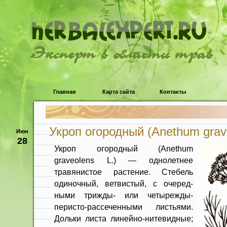
Эксперт в области трав
Главная
Карта сайта
Контакты
Укроп огородный (Anethum grave
Июн
28
Укроп огородный (Anethum
graveolens L.) — однолетнее
травянистое растение. Сте­бель
одиночный, ветвистый, с очеред­
ными трижды- или четырежды-
перисто-рассеченными листьями.
Дольки листа линейно-нитевидные;