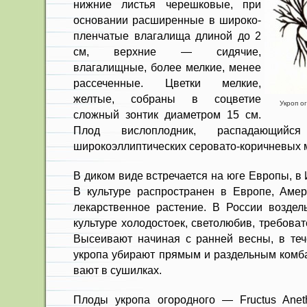
нижние листья черешковые, при
основании расширен­ные в широко-
пленчатые влагалища длиной до 2
см, верхние — сидячие,
влагалищные, более мелкие, менее
рас­сеченные. Цветки мелкие,
желтые, соб­раны в соцветие
Укроп о
сложный зонтик диа­метром 15 см.
Плод вислоплодник, распадающий
широкоэллиптических серовато-коричневых 
В диком виде встречается на юге Европы, в
В культуре распространен в Европе, Амер
лекарст­венное растение. В России воздел
культуре холодо­стоек, светолюбив, требова
Высеивают начиная с ранней весны, в теч
укропа убирают прямым и раз­дельным комб
вают в сушилках.
Плоды укропа огородного — Fructus Anet