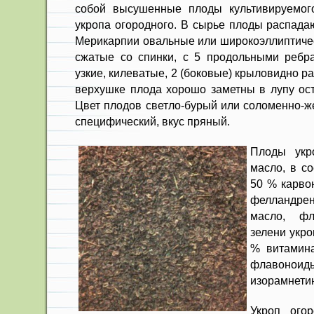
собой высушенные плоды культивируемого
укропа огородного. В сырье плоды распадаю
Мерикарпии овальные или широ­коэллиптичес
сжатые со спинки, с 5 продольными ребра
узкие, килеватые, 2 (боковые) крыловидно 
верхушке плода хорошо заметны в лупу ост
Цвет плодов свет­ло-бурый или соломенно-ж
специфический, вкус пря­ный.
Плоды укр
масло, в со
50 % карво
фелландр
масло, ф
зелени укро
% витамина
флавоно
изорамнети
Укроп ого