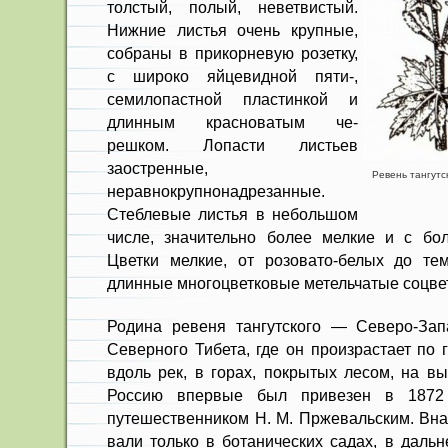
толстый, полый, неветвистый.
Нижние листья очень крупные,
собра­ны в прикорневую розетку,
с широко яйцевидной пяти-,
семилопастной пластинкой и
длинным красноватым че­
решком. Лопасти листьев
заостренные,
Ревень тангутс
неравнокрупнонадрезанные.
Стеблевые листья в небольшом
числе, значительно более мелкие и с бол
Цветки мелкие, от розовато-белых до те
длинные многоцветковые метельчатые соцве
Родина ревеня тангутского — Се­веро-За
Север­ного Тибета, где он произрастает по
вдоль рек, в горах, покрытых лесом, на вы
Россию впервые был привезен в 1872 
путешественником Н. М. Прже­вальским. Вна
вали только в ботанических садах, в даль