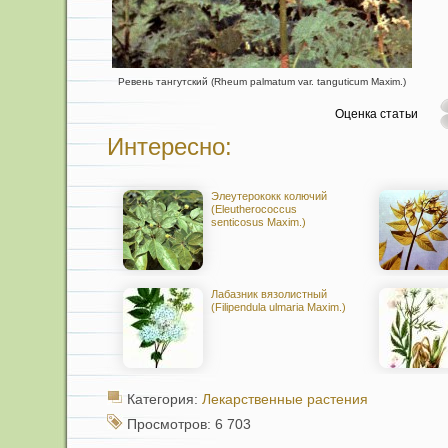
Ревень тангутский (Rheum palmatum var. tanguticum Maxim.)
Оценка статьи
Интересно:
Элеутерококк колючий
(Eleutherococcus
senticosus Maxim.)
Лабазник вязолистный
(Filipendula ulmaria Maxim.)
Категория:
Лекарственные растения
Просмотров: 6 703