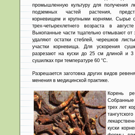
про­мышленную культуру для получения л
подземных частей растения, предс
корневищем и крупными кор­нями. Сырье 
трех-четырехлетнего возраста в авгус­
Выкопанные части тщательно отмывают от з
удаляют остатки стеблей, черешков листь
участки корневища. Для ускорения суш
разрезают на куски до 25 см длиной и 3
сушилках при температуре 60 °С.
Разрешается заготовка других видов ревен
менения в медицинской практике.
Корень р
Собранные
трех лет к
тангутског
лекар­стве
куски корн
формы, дли