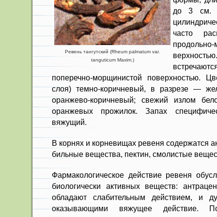
до 3 см. 
цилиндриче
часто ра
продольн
Ревень тангутский (Rheum palmatum var.
верхност
tanguticum Maxim.)
встреча­ют
поперечно-морщинистой поверхностью. Цве
слоя) темно-корич­невый, в разрезе — жел
оранжево-коричневый; све­жий излом бел
оранжевых прожилок. Запах специфи­чес
вяжущий.
В корнях и корневищах ревеня со­держатся 
бильные вещества, пектин, смолистые вещест
Фармакологическое действие реве­ня обус
био­логически активных веществ: антраце
обладают слабительным действием, и ду
оказывающими вяжущее действие. Поэ