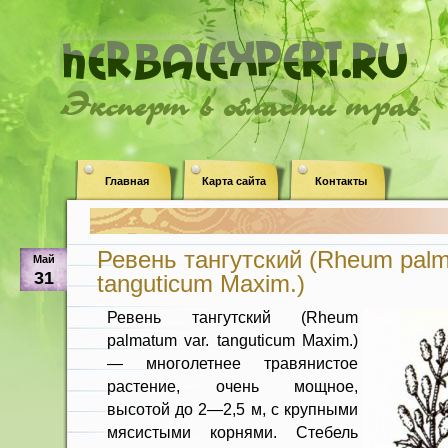
Эксперт в области трав
Главная
Карта сайта
Контакты
Ревень тангутский (Rheum palm
Май
31
tanguticum Maxim.)
Ревень тангутский (Rheum
palmatum var. tanguticum Maxim.)
— многолетнее травянистое
растение, очень мощное,
высотой до 2—2,5 м, с крупными
мясистыми корнями. Сте­бель