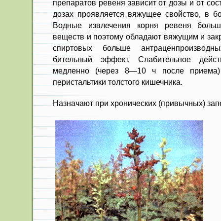
препаратов ревеня зависит от до­зы и от со
дозах проявляется вяжущее свойство, в б
Водные из­влечения корня ревеня больш
веществ и поэтому обладают вяжущим и зак
спиртовых больше антраценпроизводн
бительный эффект. Слабительное дей­с
медленно (че­рез 8—10 ч после приема
перистальтики толстого ки­шечника.
Назначают при хронических (при­вычных) зап