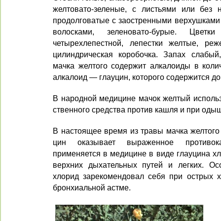
желтовато-зеленые, с листьями или без 
продолговатые с за­остренными верхушками
волосками, зеленовато-бу­рые. Цветк
четырехлепестной, лепестки желтые, р
цилиндрическая коробочка. Запах слабый,
мачка желтого содержит алкалоиды в колич
алкалоид — глауцин, которого содержится до
В народной медицине мачок жел­тый использ
ственного средства против кашля и при одыш
В настоящее время из травы мач­ка желтого
цин оказывает выраженное противо
применяется в ме­дицине в виде глауцина х
верхних дыхательных путей и легких. Ос
хлорид зарекомендовал себя при острых х
бронхиальной астме.