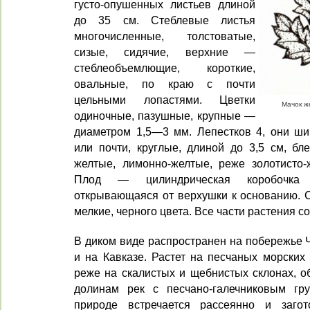
густо-опушенных листьев длиной
до 35 см. Стеблевые листья
многочисленные, толстоватые,
сизые, сидячие, верхние —
стеблеобъемлющие, короткие,
оваль­ные, по краю с почти
цельными ло­пастями. Цветки
Мачок же
одиночные, пазушные, крупные —
диаметром 1,5—3 мм. Ле­пестков 4, они ш
или почти, круглые, длиной до 3,5 см, бл
желтые, лимонно-желтые, реже золо­тисто
Плод — цилиндрическая коробочка
открывающаяся от верхуш­ки к основанию. 
мелкие, черного цвета. Все части растения с
В диком виде распространен на побережье 
и на Кавказе. Растет на песчаных мор­ских
реже на скалистых и щебнистых склонах, о
долинам рек с песчано-галечниковым гр
природе встречается рассеянно и загото