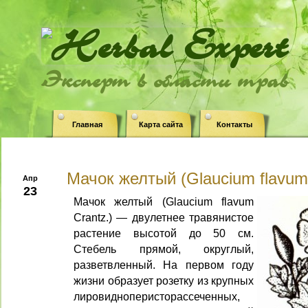
Эксперт в области трав
Главная
Карта сайта
Контакты
Мачок желтый (Glaucium flavum 
Апр
23
Мачок желтый (Glaucium flavum
Crantz.) — двулетнее травянистое
растение высо­той до 50 см.
Стебель прямой, округ­лый,
разветвленный. На первом году
жизни образует розетку из крупных
лировидноперисторассеченных,