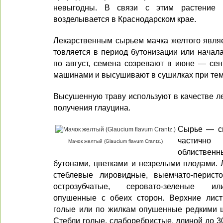
невыгодны. В связи с этим рас­тение 
возделывается в Краснодарском крае.
Лекарственным сырьем мачка желтого являет
товляется в период бутонизации или начала
по ав­густ, семена созревают в июне — сен
машинами и высушивают в сушилках при тем
Высушенную траву используют в ка­честве л
полу­чения глауцина.
Сырье — см
частичн
Мачок желтый (Glaucium flavum Crantz.)
облиственн
бутонами, цветка­ми и незрелыми плодами. 
стеблевые лировидные, выемчато-перисто
острозубчатые, серовато-зеленые ил
опушенные с обеих сторон. Верхние листь
голые или по жилкам опушен­ные редкими 
Стебли голые, слаборебристые, длиной до 3