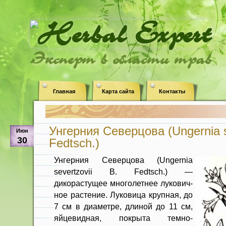
Эксперт в области трав
Главная
Карта сайта
Контакты
Унгерния Северцова (Ungernia s
Июн
30
Fedtsch.)
Унгерния Северцова (Ungernia
severtzovii B. Fedtsch.) —
дикорастущее многолетнее лукович­
ное растение. Луковица крупная, до
7 см в диаметре, длиной до 11 см,
яйцевидная, покрыта темно-