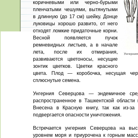
коричневы­ми или черно-бурыми
пленчатыми чешуями, вытянутыми
в длинную (до 17 см) шейку. Донце
луковицы хорошо развито, от него
отходят ломкие при­даточные корни.
Весной появляется пучок
ремневидных листьев, а в начале
лета, после их отмирания,
Унгерния 
развиваются цветоносы, несущие
зонтик цветков. Цветки красного
цвета. Плод — коро­бочка, несущая чер
сплюснутые семена.
Унгерния Северцова — эндемичное сред
распростра­ненное в Ташкентской области
Внесена в Крас­ную книгу, так как из-за 
подвергается опасности уничтожения.
Встречается унгерния Северцова на вы
уровнем моря и приурочена к горным масси