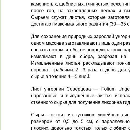
каменистых, щебни­стых, глинистых, реже гип
поясе гор, на закреплен­ных песках и в
Сырьем служат листья, которые заготовля
достигают максимального развития (30—35 с
Для сохранения природных зарос­лей унгер
одном массиве заготавливают лишь один раз 
срезать ножом, чтобы не повредить ко­нус н
из­мельчают в день сбора, разрезая на
Измельченные листья раскладывают тонки
ворошат граблями 2—3 ра­за в день для 
сырье в течение 4—5 дней.
Лист унгернии Северцова — Folium Ungerni
нарезанные и высушенные листья использ
ственного сырья для получения ликорина ги
Сырье состоит из кусочков линей­ных ли
разме­ром от 0,5 до 5 см, с параллельн
плоских, до­вольно толстых, голых с обеих 