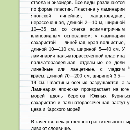
ствола и ризоидов. Все виды различаются
по форме пластин. Пластина у ламинарии
японской линейная, лан­цетовидная,
нерассеченная, длиной 2—10 м, шириной
10—35 см, со слегка асимметричным
клиновидным основанием; у ламинарии
сахаристой — линейная, края волнистые,
длиной 10—110 см, шириной 5—40 см. У
ламина­рии пальчаторассеченной пластина
пальчатораздельная, отдельные ее доли
j
линейные или ланцетные, с гладким
краем, длиной 70—200 см, шириной 3,5—
14 см. Пластины осенью разруша­ются, а з
Ла­минария японская произрастает на юге
морей вдоль бе­регов Южных Курильск
сахаристая и пальчаторассечен­ная растут 
цева и Карского морей.
В качестве лекарственного расти­тельного сы
ливают слоевище.