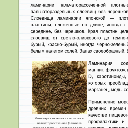
ламинарии пальчаторассеченной плот­ны
пальчатораздельных слоевищ без черешков.
Слоевища ламинарии японской — плот
пластины, сложенные по длине, иногда с
середине, без черешков. Края пластин цел
слоевищ от светло-олив­кового до темно-о
бурый, красно-бурый, иногда черно-зелены
белым налетом солей. Запах своеобразный. 
Ламинария соде
маннит, фруктозу,
D, каротиноиды,
которых преоблад
марганец, медь, се
Применение морск
древних времен
качестве пищевог
Ламинария японская, сахаристая и
профилактики и 
пальчаторассеченная (Laminaria
japonica Aresch., L. saccharina Lamour,