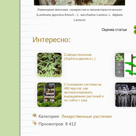
Ламинария японская, сахаристая и пальчаторассеченная
(Laminaria japonica Aresch., L. saccharina Lamour, L. digitata
Lamour)
Оценка статьи
Интересно:
Софора японская
(Sophora japonica L.)
Стеллажная система на
480 ярусов: как
автоматизировать
выращивание растений и
не сойти с ума
Категория:
Лекарственные растения
Просмотров: 8 412