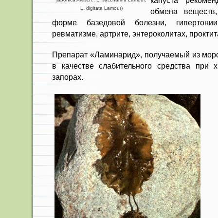
капуста рекомен
L. digitata Lamour)
обмена веществ,
форме базедовой болезни, гипертонии,
ревматизме, артрите, энтероколи­тах, проктит
Препарат «Ламинарид», получа­емый из мор
в качестве слабительного средства при х
запорах.