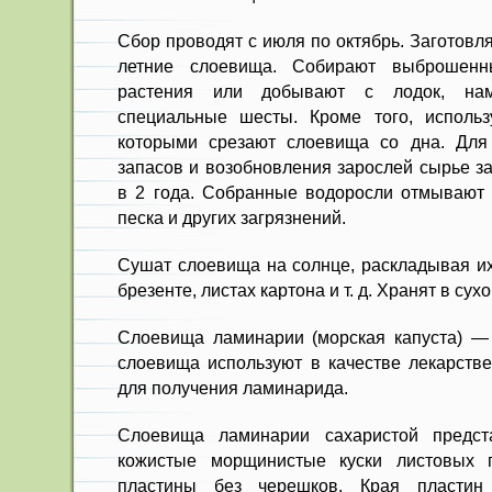
Сбор проводят с июля по октябрь. Заготовл
летние слоевища. Собирают выброшен­
растения или добывают с лодок, на
специальные шесты. Кроме того, использ
которы­ми срезают слоевища со дна. Для
запасов и во­зобновления зарослей сырье з
в 2 года. Собранные водоросли отмывают 
песка и других загрязнений.
Сушат слоевища на солнце, рас­кладывая их
брезенте, листах картона и т. д. Хра­нят в су
Слоевища ламинарии (морская капуста) —
слоевища используют в качестве лекарстве
для получения ламинарида.
Слоевища ламинарии сахаристой предст
кожистые морщинистые куски листовых 
пластины без черешков. Края пластин