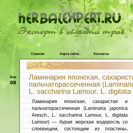
Эксперт в области трав
Главная
Карта сайта
Контакты
Ламинария японская, сахарист
Апр
08
пальчаторассеченная (Laminaria
L. saccharina Lamour, L. digitat
Ламинария японская, сахаристая и
пальчаторассеченная (Laminaria japonica
Aresch., L. saccharina Lamour, L. digitata
Lamour) — бурая морская водоросль со
слоеви­щем, состоящим из пластины,