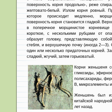
поверхность корня продоль­но-, реже спир
желтовато-белый. Излом корня ровный. П
которое происходит медленно, мор­щ
поверхность корня становится гладкой. Верх
в поперечное морщинистое корневище
короткое, с несколькими рубцами от опа
образует головку, представляющую собо
стебля, и верхушечную почку (иногда 2—3).
один или несколько придаточных корней. За
сладкий, жгучий, затем горьковатый.
Корни женьшеня с
гликозиды, эфирное
полисахариды, фер
В, микроэлемен­ты 
Женьшень был изв
китайской народно
лет назад.