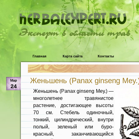
Эксперт в области трав
Главная
Карта сайта
Контакты
Женьшень (Panax ginseng Меу.
Мар
24
Женьшень (Panax ginseng Меу.) —
многолетнее травянистое
растение, достигающее высоты
70 см. Стебель одиночный,
тонкий, цилиндрический, внутри
полый, зеленый или буро-
красный, заканчивающийся