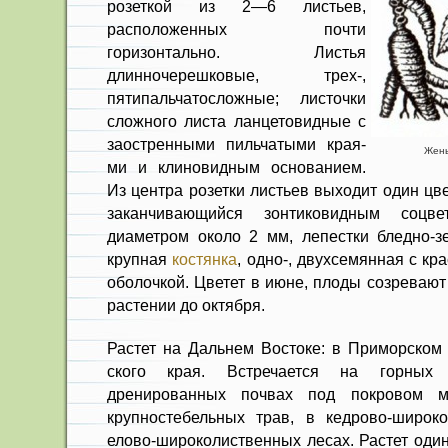
розеткой из 2—6 листьев,
расположенных почти
горизонтально. Листья
длинночерешковые, трех-,
пятипальчатосложные; листочки
сложного листа ланцетовид­ные с
заостренными пильчатыми края­
Жень
ми и клиновидным основанием.
Из цен­тра розетки листьев выходит один цв
заканчи­вающийся зонтиковидным соцве
диаметром около 2 мм, лепестки бледно-з
крупная
костянка
, одно-, двухсемянная с к
оболочкой. Цветет в июне, плоды соз­ревают
расте­нии до октября.
Растет на Дальнем Востоке: в Приморском 
ского края. Встречается на горных
дренированных почвах под покровом мо
крупностебельных трав, в кедрово-широк
елово-широколиственных лесах. Растет оди