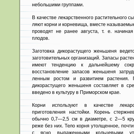
неболь­шими группами.
В качестве лекарственного расти­тельного с
ляют корни и корневища, вместе назы­ваемы
прово­дят не ранее августа, т. е. начина
плодов.
Заготовка дикорастущего женьше­ня ведет
загото­вительных организаций. Запасы расте
имеют тен­денцию к дальнейшему сокр
восстановление запасов женьшеня затруд
ленным ростом и развитием растения. 
дикорастущего женьшеня составляет в сре
введено в культуру в Приморском крае.
Корни используют в качестве лекар­
приготовления настойки. Корень стержне
обычно 0,7—2,5 см в диаметре, с 2—5 кр
реже без них. Тело корня утолщенное, почт
с ясно выра­женными кольцевыми ут