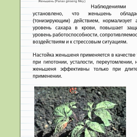
Женьшень (Panax ginseng Меу.)
Наблюдениями
установлено, что женьшень облада
(тонизирующим) действием, нормализует 
уровень сахара в крови, повышает защ
уровень работоспособности, сопротив­ляемо
воздей­ствиям и к стрессовым ситуациям.
Настойка женьшеня применяется в качестве
при гипотонии, усталости, переутомлении,
женьшеня эф­фективны только при длит
применении.