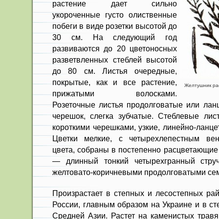
растение дает сильно
укороченные густо олиственные
побеги в виде розетки высотой до
30 см. На следую­щий год
развиваются до 20 цветонос­ных
разветвленных стеблей высотой
до 80 см. Листья очередные,
покры­тые, как и все растение,
Желтушник рас
прижатыми волосками.
Розеточные листья продолговатые или лан
черешок, слегка зубчатые. Стебле­вые лис
коротки­ми черешками, узкие, линейно-ланц
Цветки мелкие, с четырехлепестным вен
цвета, собраны в постепенно расцветающие
— длинный тонкий четырех­гранный стру
желтовато-коричневыми продолговаты­ми се
Произрастает в степных и лесо­степных ра
России, главным образом на Украине и в с
Средней Азии. Растет на каменистых травя