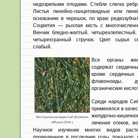
недо­зрелыми плодами. Стебли слегка реб­
Листья линей­но-ланцетовидные или лине
основанию в черешок, по краю редкозубчат
Соцветия — рыхлая кисть с многочисленн
Венчик бледно-желтый, четырехлепестный
четырех­гранный стручок. Цвет сырья се
слабый.
Все органы желт
содержат сердечны
кроме сердечных 
флавоноиды, д
органические кисло
Среди народов Си
применялся в каче
желудочно-кишечног
Желтушник раскидистый (Erysimum
лечения отеков, в
diffusum Ehrh.)
Научное изучение многих видов раст
проведенное в последние годы, показало, 