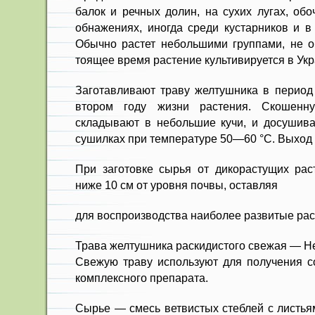
балок и речных долин, на сухих лугах, обо
обнажениях, иногда среди кустарников и в
Обычно растет небольшими группами, не об
тоящее время растение культивируется в Укр
Заготавливают траву желтушника в период 
вто­ром году жизни растения. Скошенн
складывают в не­большие кучи, и досушива
сушилках при темпе­ратуре 50—60 °С. Выход 
При заготовке сырья от дико­растущих рас
ниже 10 см от уровня почвы, оставляя
для воспроизводства наиболее разви­тые рас
Трава желтушника раскидистого свежая — Herb
Свежую траву используют для получе­ния с
ком­плексного препарата.
Сырье — смесь ветвистых стеблей с листьям