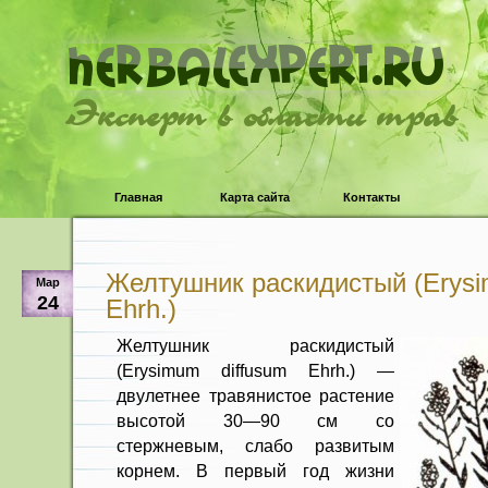
Эксперт в области трав
Главная
Карта сайта
Контакты
Желтушник раскидистый (Erysi
Мар
24
Ehrh.)
Желтушник раскидистый
(Erysimum diffusum Ehrh.) —
двулетнее травянистое растение
высо­той 30—90 см со
стержневым, слабо развитым
корнем. В первый год жизни