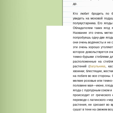
др.
Кто любит бродить по б
увидеть на моховой подуш
полукустарника. Его ягоды
Обладателем таких ягод я
Название это очень метко
попробуешь одну-две ягоды
они очень водянисты и не с
эти очень хорошо утоляют
которое довольствуется о
темно-бурыми стеблями дл
расположенные на стебля
растений (
багульника
, ка
хвоинки; блестящие, жестки
на побеге во все стороны.
мелкие розовые или темно-
половине мая—июне, плодо
ягода с пурпурным соком и
происходит от греческого
переводе с латинского «че
растения, ее срезают во 
сушат в тени на свежем во