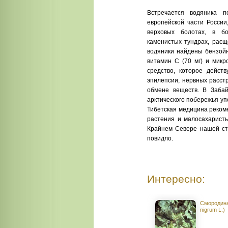
Встречается водяника п
европейской части России
верховых болотах, в бо
каменистых тундрах, расщ
водяники найдены бензойн
витамин С (70 мг) и микр
средство, которое дейст
эпилепсии, нервных расст
обмене веществ. В Забай
арктического побережья уп
Тибетская медицина рекоме
растения и малосахаристы
Крайнем Севере нашей стр
повидло.
Интересно:
Смородина
nigrum L.)