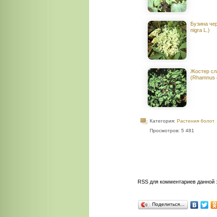
Бузина че
nigra L.)
Жостер сл
(Rhamnus c
Категория:
Растения болот
Просмотров: 5 481
RSS для комментариев данной 
Поделиться…