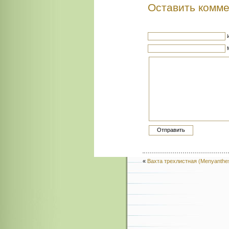
Оставить комм
«
Вахта трехлистная (Menyanthes tr