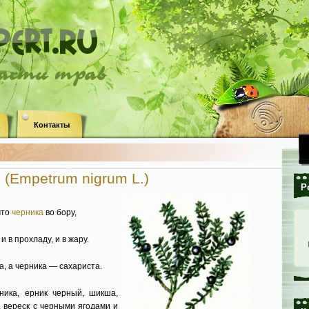
ласти трав
Контакты
 (Empetrum nigrum L.)
Р
что
черника
во бору,
 в прохладу, и в жару.
, а черника — сахариста.
ника, ерник черный, шикша,
, вереск с черными ягодами и