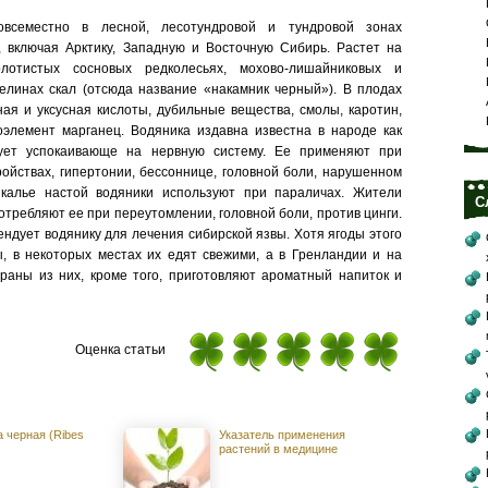
овсеместно в лесной, лесотундровой и тундровой зонах
, включая Арктику, Западную и Восточную Сибирь. Растет на
лотистых сосновых редколесьях, мохово-лишайниковых и
елинах скал (отсюда название «накамник черный»). В плодах
ая и уксусная кислоты, дубильные вещества, смолы, каротин,
оэлемент марганец. Водяника издавна известна в народе как
вует успокаивающе на нервную систему. Ее применяют при
ройствах, гипертонии, бессоннице, головной боли, нарушенном
калье настой водяники используют при параличах. Жители
С
отребляют ее при переутомлении, головной боли, против цинги.
ндует водянику для лечения сибирской язвы. Хотя ягоды этого
, в некоторых местах их едят свежими, а в Гренландии и на
аны из них, кроме того, приготовляют ароматный напиток и
Оценка статьи
 черная (Ribes
Указатель применения
растений в медицине