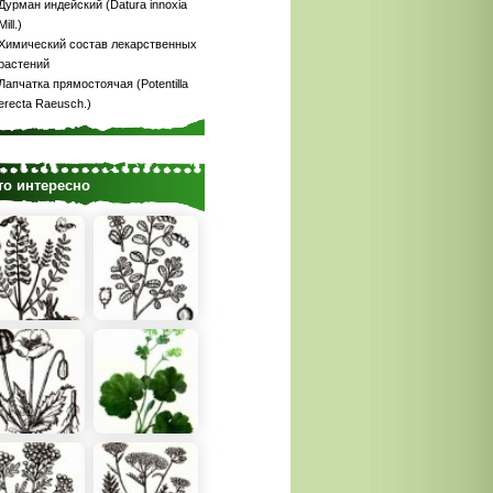
Дурман индейский (Datura innoxia
Mill.)
Химический состав лекарственных
растений
Лапчатка прямостоячая (Potentilla
erecta Raeusch.)
то интересно