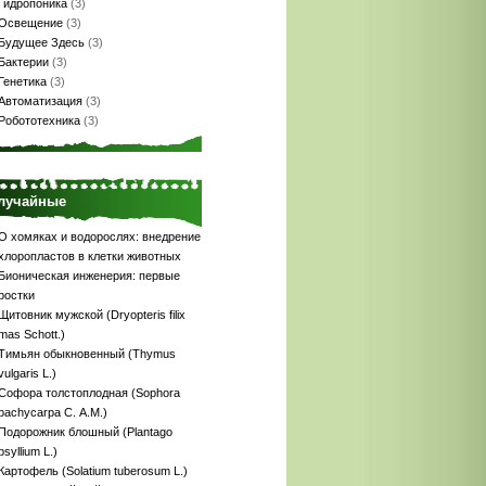
Гидропоника
(3)
Освещение
(3)
Будущее Здесь
(3)
Бактерии
(3)
Генетика
(3)
Автоматизация
(3)
Робототехника
(3)
лучайные
О хомяках и водорослях: внедрение
хлоропластов в клетки животных
Бионическая инженерия: первые
ростки
Щитовник мужской (Dryopteris filix
mas Schott.)
Тимьян обыкновенный (Thymus
vulgaris L.)
Софора толстоплодная (Sophora
pachycarpa С. A.M.)
Подорожник блошный (Plantago
psyllium L.)
Картофель (Solatium tuberosum L.)