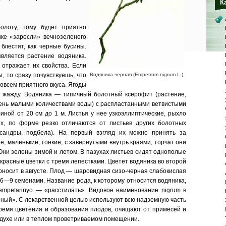
К
олоту, тому будет приятно
ке «заросли» вечнозеленого
 блестят, как черные бусины.
вляется растение водяника.
 отражает их свойства. Если
, то сразу почувствуешь, что
Водяника черная (Empetrum nigrum L.)
овсем приятного вкуса. Ягоды
 жажду. Водяника — типичный болотный ксерофит (растение,
чень малыми количествами воды) с распластанными ветвистыми
иной от 20 см до 1 м. Листья у нее узкоэллиптические, рыхло
х, по форме резко отличаются от листьев других болотных
ссандры, подбела). На первый взгляд их можно принять за
е, маленькие, тонкие, с завернутыми внутрь краями, торчат они
 Они зелены зимой и летом. В пазухах листьев сидят однополые
красные цветки с тремя лепестками. Цветет водяника во второй
носит в августе. Плод — шаровидная сизо-черная слабокислая
 6—9 семенами. Название рода, к которому относится водяника,
 empetannyo — «расстилать». Видовое наименование nigrum в
рный». С лекарственной целью используют всю надземную часть
время цветения и образования плодов, очищают от примесей и
здухе или в теплом проветриваемом помещении.