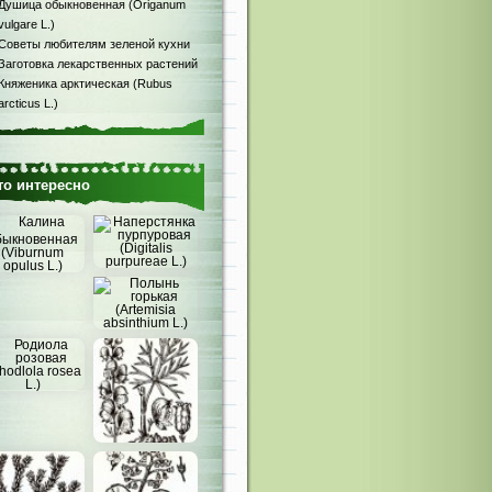
Душица обыкновенная (Origanum
vulgare L.)
Советы любителям зеленой кухни
Заготовка лекарственных растений
Княженика арктическая (Rubus
arcticus L.)
то интересно