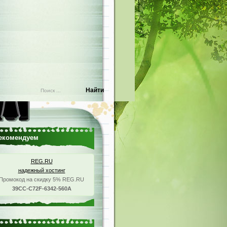
екомендуем
REG.RU
надежный хостинг
Промокод на скидку 5% REG.RU
39CC-C72F-6342-560A