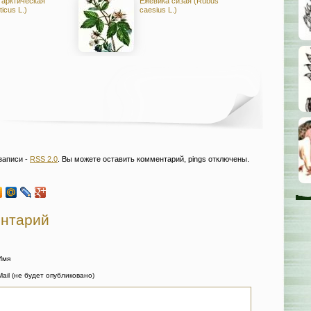
 арктическая
Ежевика сизая (Rubus
icus L.)
caesius L.)
записи -
RSS 2.0
. Вы можете оставить комментарий, pings отключены.
ентарий
Имя
Mail (не будет опубликовано)