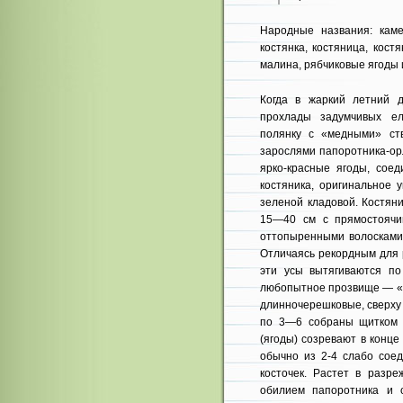
Народные названия: камен
костянка, костяница, костя
малина, рябчиковые ягоды 
Когда в жаркий летний 
прохлады задумчивых е
полянку с «медными» ст
зарослями папоротника-ор
ярко-красные ягоды, соед
костяника, оригинальное 
зеленой кладовой. Костян
15—40 см с прямостоячи
оттопыренными волосками
Отличаясь рекордным для 
эти усы вытягиваются по
любопытное прозвище — «п
длинночерешковые, сверху
по 3—6 собраны щитком 
(ягоды) созревают в конц
обычно из 2-4 слабо соед
косточек. Растет в разре
обилием папоротника и 