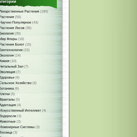
атегории
Лекарственные Растения
(180)
Растения
(56)
Научно-Популярное
(43)
Растения Лесов
(36)
Биология
(30)
Мир Флоры
(18)
Растения Болот
(15)
Биотехнологии
(15)
Экология
(14)
Химия
(10)
Читальный Зал
(7)
Эволюция
(7)
Здоровье
(6)
Сельское Хозяйство
(6)
Ботаника
(6)
Клетки
(5)
Фракталы
(5)
Адаптация
(4)
Искусственный Интеллект
(4)
Водоросли
(3)
Животные
(3)
Инженерные Системы
(3)
Теплица
(3)