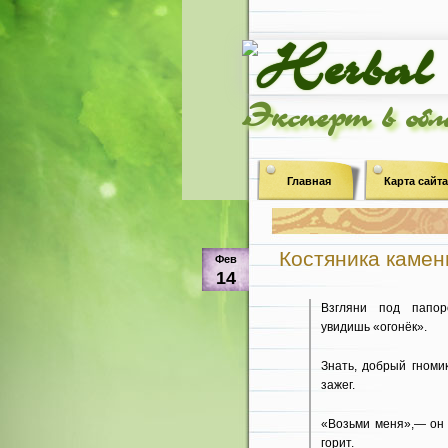
Эксперт в об
Главная
Карта сайта
Костяника камени
Фев
14
Взгляни под папо
увидишь «огонёк».
Знать, добрый гноми
зажег.
«Возьми меня»,— он 
горит.