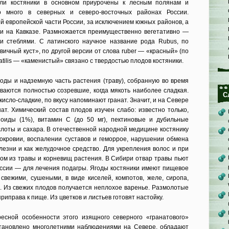
сли костяники в основном приурочены к лесным полянам и
о много в северных и северо-восточных районах России.
й европейской части России, за исключением южных районов, а
 и на Кавказе. Размножается преимущественно вегетативно —
 стеблями. С латинского научное название рода Rubus, по
чный куст», по другой версии от слова ruber — «красный» (по
atilis — «каменистый» связано с твердостью плодов костяники.
оды и надземную часть растения (траву), собранную во время
иваются полностью созревшие, когда мякоть наиболее сладкая.
С
кисло-сладкие, по вкусу напоминают гранат. Значит, и на Севере
ат. Химический состав плодов изучен слабо: известно только,
оиды (1%), витамин С (до 50 мг), пектиновые и дубильные
слоты и сахара. В отечественной народной медицине костянику
окровии, воспалении суставов и геморрое, нарушении обмена
лезни и как желудочное средство. Для укрепления волос и при
ром из травы и корневищ растения. В Сибири отвар травы пьют
уссии — для лечения подагры. Ягоды костяники имеют пищевое
 свежими, сушеными, в виде киселей, компотов, желе, сиропа,
ов. Из свежих плодов получается неплохое варенье. Размолотые
приправа к пище. Из цветков и листьев готовят настойку.
есной особенности этого изящного северного «гранатового»
 установлено многолетними наблюдениями на Севере, обладают