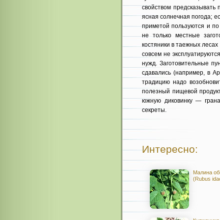
свойством предсказывать п
ясная солнечная погода; 
приметой пользуются и по 
не только местные загот
костяники в таежных лесах
совсем не эксплуатируютс
нужд. Заготовительные пу
сдавались (например, в Ар
традицию надо возобновит
полезный пищевой продукт
южную диковинку — грана
секреты.
Интересно:
Малина об
(Rubus ida