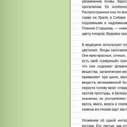
увлажнению почвы. Заро
прогалинам. Ее особенн
Распространена она по все
также на Урале, в Сибири
подземными и надземными
Плинию Старшему, — «ежеви
цвету плодов). Видовое sax
В медицине используют пл
цветения. Ягоды заготавл
Они ярко-красные, сочные, 
есть свой «северный» гран
что они содержат флавон
вещества, органические ки
применяют при цинге, мал
веществ, мочекаменной бо
перхоти голову моют отва
против простуды, в Белор
значение, их употребляют
мусса, кваса, морса и сок
семена костяники идут как 
Упомянем об одной интер
кустика. Его листья, как