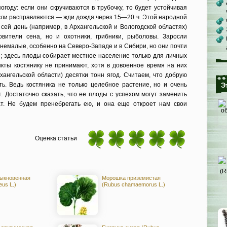
огоду: если они скручиваются в трубочку, то будет устойчивая
если расправляются — жди дождя через 15—20 ч. Этой народной
сей день (например, в Архангельской и Вологодской областях)
овители сена, но и охотники, грибники, рыболовы. Заросли
 немалые, особенно на Северо-Западе и в Сибири, но они почти
я; здесь плоды собирает местное население только для личных
нкты костянику не принимают, хотя в довоенное время на них
хангельской области) десятки тонн ягод. Считаем, что добрую
ь. Ведь костяника не только целебное растение, но и очень
Э
. Достаточно сказать, что ее плоды с успехом могут заменить
т. Не будем пренебрегать ею, и она еще откроет нам свои
Оценка статьи
ыкновенная
Морошка приземистая
eus L.)
(Rubus chamaemorus L.)