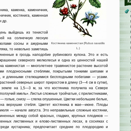
К
ика, каменка, каменичник,
ничник, костянига, каменная
и др.
день выйдешь из тенистой
лей на солнечную лесную
волами сосны и ажурными
Костяника каменистая (Rubus saxatilis
L.)
ляка, то невольно заметишь
иненные в гроздь наподобие рубинового кулона. Это и есть
украшение северного мелколесья и одна из ценностей нашей
ика каменистая — многолетнее травянистое растение высотой
ми плодоносными стеблями, покрытыми тонкими шипами и
, и длинными стелющимися бесплодными побегами — усами.
растений северных широт приростом в длину (3—4 см в сутки),
 земле на 1,5—3 м, за что костяника получила на Севере
олзучий хмель». Листья сложные тройчатые, с прилистниками,
 — голые, снизу — слегка опушенные. Цветки небольшие белые,
на верхушке стебля. Цветет костяника в мае—июне. Плоды
е июля — начале августа. Это неправильные сложные костянки,
иненных между собой красных, гладких, крупных плодиков —
женных лиственных и елово-лиственных лесах, в сосняках с
среди кустарника; предпочитает средние по плодородию и