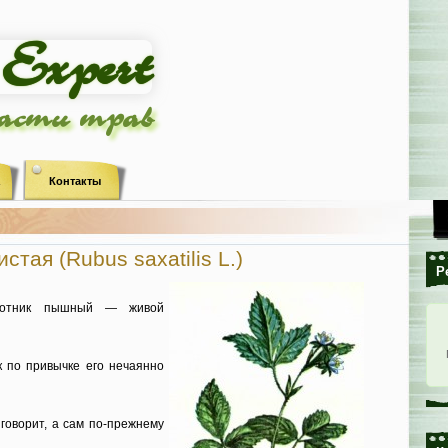
ласти трав
Контакты
стая (Rubus saxatilis L.)
Р
ротник пышный — живой
к по привычке его нечаянно
говорит, а сам по-прежнему