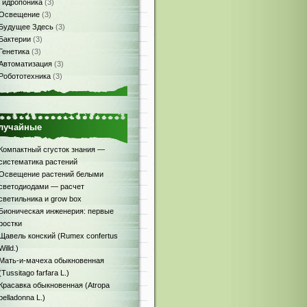
Гидропоника
(3)
Освещение
(3)
Будущее Здесь
(3)
Бактерии
(3)
Генетика
(3)
Автоматизация
(3)
Робототехника
(3)
лучайные
Компактный сгусток знания —
систематика растений
Освещение растений белыми
светодиодами — расчет
светильника и grow box
Бионическая инженерия: первые
ростки
Щавель конский (Rumex confertus
Willd.)
Мать-и-мачеха обыкновенная
(Tussitago farfara L.)
Красавка обыкновенная (Atropa
belladonna L.)