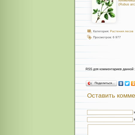
Княженика
(Rubus arct
Категория:
Растения лесов
Просмотров: 6 977
RSS для комментариев данной 
Поделиться…
Оставить комм