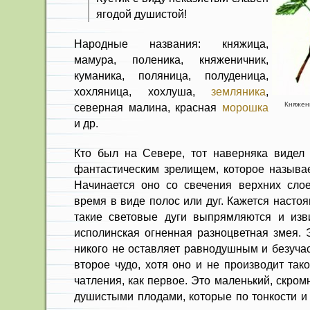
ягодой душистой!
Народные названия: княжица,
мамура, поленика, княженичник,
куманика, поляница, полуденица,
хохляница, хохлуша,
земляника
,
Княжени
северная малина, красная
морошка
и др.
Кто был на Севере, тот наверняка видел 
фантастическим зрелищем, которое называ
Начинается оно со све­чения верхних сл
время в виде полос или дуг. Кажется насто
такие световые дуги выпрямляются и изв
исполинская огненная разноцветная змея. 
никого не оставляет равно­душным и безуча
второе чудо, хотя оно и не производит та
чатления, как первое. Это маленький, скром
душистыми плодами, которые по тонкости и