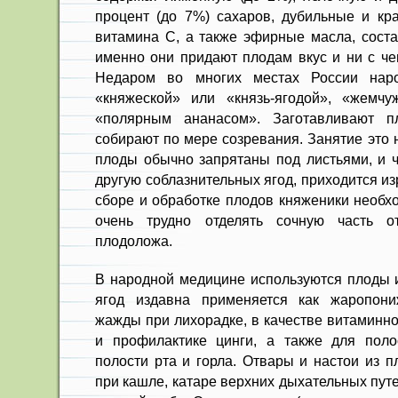
процент (до 7%) сахаров, дубильные и кр
витамина С, а также эфирные масла, соста
именно они придают плодам вкус и ни с че
Недаром во многих местах России наро
«княжеской» или «князь-ягодой», «жемч
«полярным ананасом». Заготавливают п
собирают по мере созревания. Занятие это н
плоды обычно запрятаны под листьями, и ч
другую соблазнительных ягод, приходится из
сборе и обработке плодов княженики необхо
очень трудно отделять сочную часть о
плодоложа.
В народной медицине используются плоды и
ягод издавна применяется как жаропо­н
жажды при лихорадке, в ка­честве витаминн
и профилак­тике цинги, а также для пол
полости рта и горла. Отвары и настои из п
при кашле, катаре верхних дыхательных пут