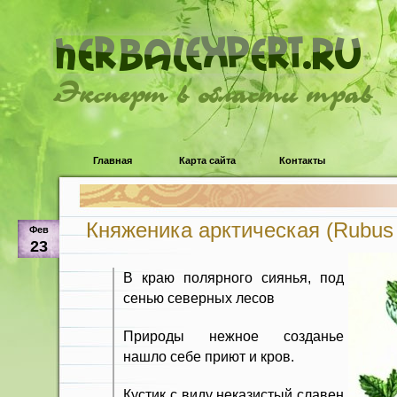
Эксперт в области трав
Главная
Карта сайта
Контакты
Княженика арктическая (Rubus a
Фев
23
В краю полярного сиянья, под
сенью северных лесов
Природы нежное созданье
нашло себе приют и кров.
Кустик с виду неказистый славен