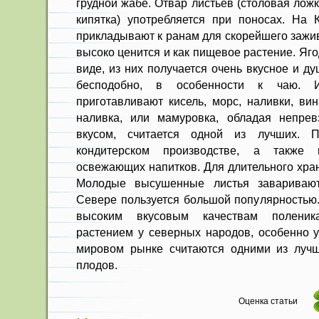
грудной жабе. Отвар листьев (столовая ложк
кипят­ка) употребляется при поносах. На 
прикладывают к ранам для скорейшего зажив
высоко ценится и как пищевое растение. Яг
виде, из них получается очень вкусное и д
бесподобно, в особенности к чаю. И
приготавливают кисель, морс, наливки, ви
наливка, или мамуровка, обладая непрев
вкусом, считается одной из луч­ших.
кондитерском производст­ве, а также 
освежающих напитков. Для длительного хра
Молодые высушенные листья заваривают
Севере пользуется большой популярностью.
высоким вкусовым качествам полени
растением у северных народов, особенно у
мировом рынке счи­таются одними из луч
плодов.
Оценка статьи