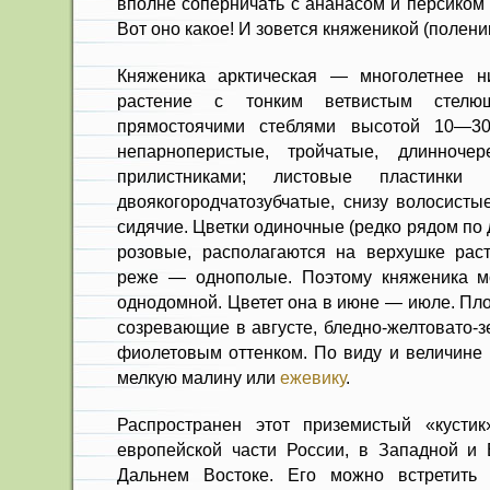
вполне соперничать с анана­сом и персиком
Вот оно какое! И зовется княженикой (полен
Княженика арктическая — многолетнее ни
растение с тонким ветвистым стел
прямостоячими стеблями высотой 10—30
непарноперистые, тройча­тые, длинноч
прилистниками; листовые пластинки яй
двоякогородчатозубчатые, снизу волосисты
сидячие. Цветки одиночные (редко рядом по 
розовые, располагаются на верхушке рас
реже — однополые. Поэтому княженика м
однодомной. Цве­тет она в июне — июле. П
созревающие в августе, бледно-желтовато-з
фиолетовым оттенком. По виду и величине
мелкую малину или
ежевику
.
Распространен этот приземистый «кустик
европейской части России, в Западной и
Дальнем Востоке. Его можно встретить 