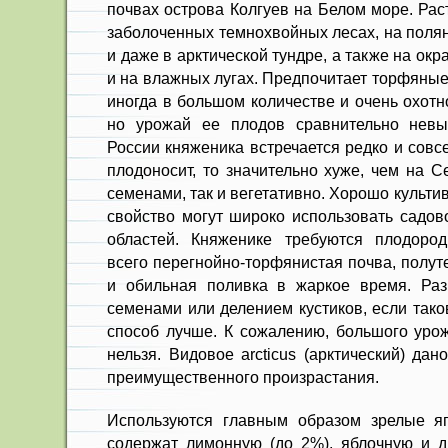
почвах острова Кол­гуев на Белом море. Ра
за­болоченных темнохвойных лесах, на полян
и даже в арктической тундре, а также на окр
и на влажных лугах. Предпочитает торфяные
иног­да в большом количестве и очень охотн
но урожай ее плодов сравнительно невы
России княженика встречается редко и совс
плодоносит, то значи­тельно хуже, чем на 
семена­ми, так и вегетативно. Хорошо культив
свойство могут широко использовать садов
областей. Княженике требуются пло­доро
всего перегнойно-торфянистая почва, полу
и обильная поливка в жаркое время. Раз
семенами или делением кустиков, если тако
способ лучше. К сожалению, большого урож
нельзя. Видовое arcti­cus (арктический) да
преимущественного произрастания.
Используются главным образом зрелые яг
содержат лимонную (до 2%), яблочную и д