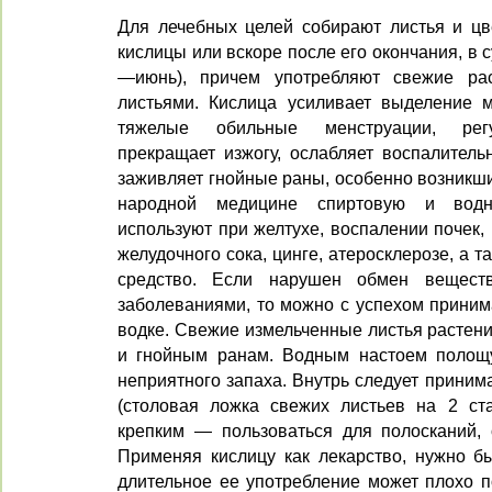
Для лечебных целей собирают листья и цв
кислицы или вскоре после его окончания, в 
—июнь), причем употребляют свежие ра
листьями. Кислица усиливает выделение м
тяжелые обильные менструации, регу
прекращает изжогу, ослабляет воспалител
заживляет гнойные раны, особенно возникши
народной медицине спиртовую и водн
используют при желтухе, воспалении почек,
желудочного сока, цинге, атеросклерозе, а т
средство. Если нарушен обмен вещес
заболеваниями, то можно с успехом приним
водке. Свежие измельченные листья растен
и гнойным ранам. Водным настоем полощу
неприятного запаха. Внутрь следует приним
(столовая ложка свежих листьев на 2 ста
крепким — пользоваться для полосканий,
Применяя кислицу как лекарство, нужно бы
длительное ее употребление может плохо п