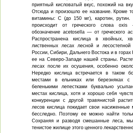
приятный кисловатый вкус, похожий на вку
Отсюда и произошло ее название. Кроме то
витамины: С (до 150 мг), каротин, рутин.
происходит от греческого слова oxis
обозначение acetosella — от греческого a
Распространена кислица в хвойных, хв
лиственных лесах лесной и лесостепной 
России, Сибири, Дальнего Востока и в горах
ее на Северо-Западе нашей страны. Расте
лесах после их осушения, особенно окол
Нередко кислица встречается в таком бо
местами в ельниках или березняках с
беленькими лепестками буквально усыпа
местах кислица, хотя и хорошо себя чувст
конкуренции с другой травянистой расти
лесов кислица покидает свои насиженные м
бесследно. Поэтому ее можно найти толь
Сохраняя и разводя смешанные леса, м
тенистое жилище этого ценного лекарственно