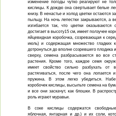
изменение погоды чутко реагируют не толь
кислицы. К дождю она свертывает белые леп
книзу. В ненастье и холод цветки остаются 
пыльцу. На ночь лепестки закрываются, а в
изгибается так, что цветки оказываются 
достигает в высоту15 см, имеет ползучее ко
яйцевидная коробочка, созревающая к сере
июль) и содержащая множество гладких к
дотронуться до вполне созревшего плодика и
сверху, семена разбрасываются во все с
растения. Кроме того, каждое семя окруж
имеет свойство сильно разбухать от в
растягиваться, после чего она лопается и
пружина. В этом легко убедиться. Наб
коробочек кислицы, высыпьте семена на бум
и все они заскачут, как блошки. В распро
роль играют муравьи.
В соке кислицы содержатся свободные
яблочная, янтарная и др.) и их соли, ко