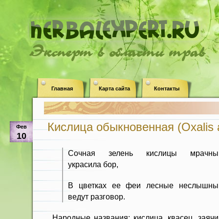
Эксперт в области трав
Главная
Карта сайта
Контакты
Кислица обыкновенная (Oxalis a
Фев
10
Сочная зелень кислицы мрачны
украсила бор,
В цветках ее феи лесные неслышны
ведут разговор.
Народные названия: кислица, квасец, заячи