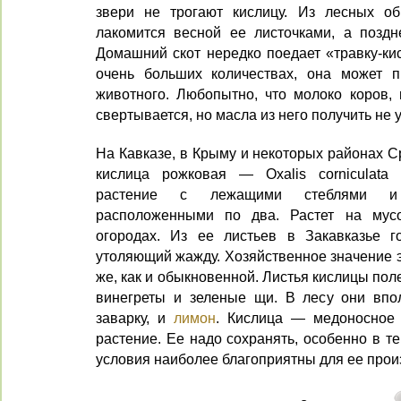
звери не трогают кислицу. Из лесных об
лакомится весной ее листочками, а позд
Домашний скот нередко поедает «травку-ки
очень больших количествах, она может п
животного. Любопытно, что молоко коров, 
свертывается, но масла из него получить не у
На Кавказе, в Крыму и некоторых районах С
кислица рожковая — Oxalis corniculata 
растение с лежащими стеблями и 
расположенными по два. Растет на мус
огородах. Из ее листьев в Закавказье г
утоляющий жажду. Хозяйственное значение э
же, как и обыкновенной. Листья кислицы пол
винегреты и зеленые щи. В лесу они впо
заварку, и
лимон
. Кислица — медоносное 
растение. Ее надо сохранять, особенно в те
условия наиболее благоприятны для ее прои