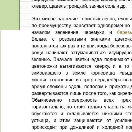
клевер, щавель троицкий, заячья соль и др.
Это милое растение тенистых лесов, еловы
по преимуществу, зацветает одновременно 
началом зеленения черемухи и
берез
Белые, с розоватыми жилками цветочк
появляются как раз в те дни, когда березов
рощи начинают затуманиваться изумрудно
зеленью. Вначале цветки едва поднимают с
цветоножки вытягиваются кверху, и в то
зимовавшего в земле корневища «выдв
листья, состоящие из трех сердцеобразных
время сложены вдоль, пополам и прижаты др
развертываются лишь после того, как окреп
Обыкновенно поверхность всех тре
горизонтально, но стоит только упасть на л
опускаются и складываются нижними сто
устьица, и этим защищаются от усилен
происходит при дождливой и холодной пог