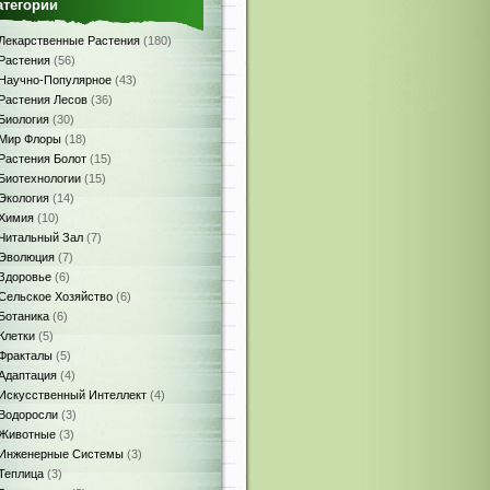
атегории
Лекарственные Растения
(180)
Растения
(56)
Научно-Популярное
(43)
Растения Лесов
(36)
Биология
(30)
Мир Флоры
(18)
Растения Болот
(15)
Биотехнологии
(15)
Экология
(14)
Химия
(10)
Читальный Зал
(7)
Эволюция
(7)
Здоровье
(6)
Сельское Хозяйство
(6)
Ботаника
(6)
Клетки
(5)
Фракталы
(5)
Адаптация
(4)
Искусственный Интеллект
(4)
Водоросли
(3)
Животные
(3)
Инженерные Системы
(3)
Теплица
(3)