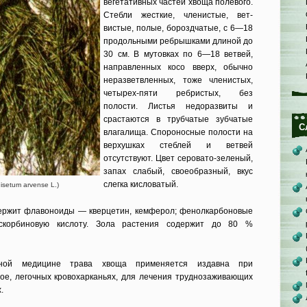
вегетативных частей хвоща поле­вого.
Стебли жесткие, членистые, вет­
вистые, полые, бороздчатые, с 6—18
продольными ребрышками длиной до
30 см. В мутовках по 6—18 ветвей,
направленных косо вверх, обычно
неразветвленных, тоже членистых,
четырех-пяти ребристых, без
полости. Листья недоразвиты и
срастаются в трубчатые зубчатые
С
влагалища. Спороносные по­лости на
верхушках стеблей и ветвей
отсутствуют. Цвет серовато-зеленый,
запах слабый, своеобразный, вкус
слегка кисловатый.
setum arvense L.)
держит флавоноиды — кверцетин, кемферол; фенолкарбоновые
аскорбиновую кислоту. Зола расте­ния содержит до 80 %
ной медици­не трава хвоща применяется издавна при
рое, ле­гочных кровохарканьях, для лечения труднозаживающих
.