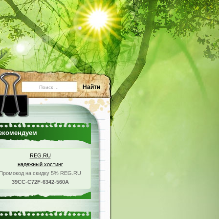
екомендуем
REG.RU
надежный хостинг
Промокод на скидку 5% REG.RU
39CC-C72F-6342-560A