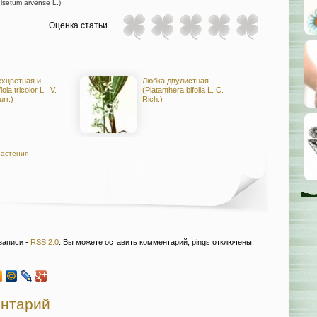
setum arvense L.)
Оценка статьи
ехцветная и
Любка двулистная
la tricolor L., V.
(Platanthera bifolia L. С.
rr.)
Rich.)
растения
записи -
RSS 2.0
. Вы можете оставить комментарий, pings отключены.
ентарий