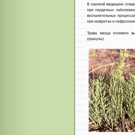
В научной медицине отвар
при сердечных забо­леван
воспа­лительных процесса
при нефритах и нефрозоне
Трава хвоща полевого вы
(гранулы).