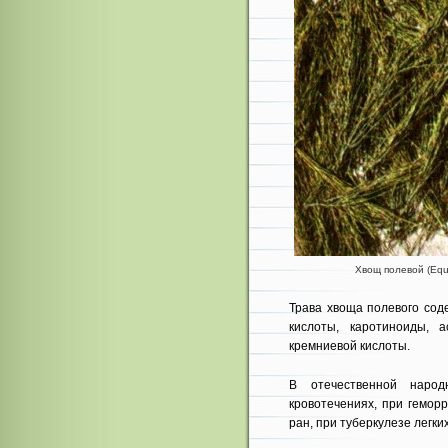
Хвощ полевой (Equi
Трава хвоща полевого со
кислоты, каротиноиды, 
кремниевой кислоты.
В отечественной народ
кровотечениях, при гемор
ран, при тубер­кулезе легких