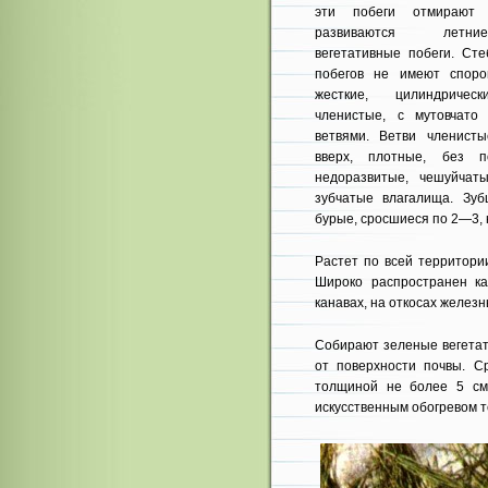
эти побеги отмирают
развиваются летн
вегетативные побеги. Сте
побегов не имеют спорон
жесткие, цилиндрическ
членистые, с мутовчато
ветвями. Вет­ви членист
вверх, плотные, без п
недораз­витые, чешуйчат
зуб­чатые влагалища. Зу
бурые, сросшиеся по 2—3, 
Растет по всей территории
Широко распространен ка
канавах, на откосах железн
Собирают зеленые вегетат
от поверхности поч­вы. С
толщи­ной не более 5 см
искусственным обогревом т