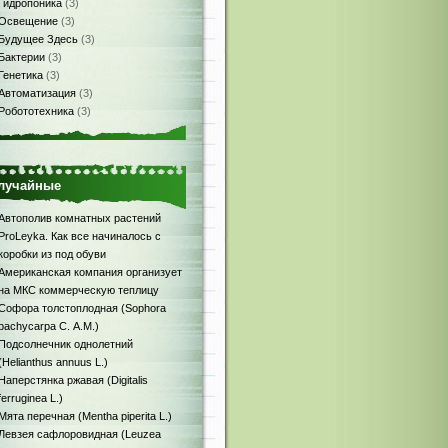
Гидропоника
(3)
Освещение
(3)
Будущее Здесь
(3)
Бактерии
(3)
Генетика
(3)
Автоматизация
(3)
Робототехника
(3)
лучайные
Автополив комнатных растений
ProLeyka. Как все начиналось с
коробки из под обуви
Американская компания организует
на МКС коммерческую теплицу
Софора толстоплодная (Sophora
pachycarpa С. A.M.)
Подсолнечник однолетний
(Helianthus annuus L.)
Наперстянка ржавая (Digitalis
ferruginea L.)
Мята перечная (Mentha piperita L.)
Левзея сафлоровидная (Leuzea