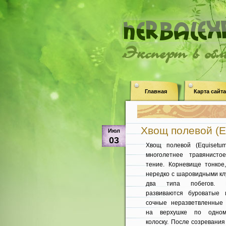
Эксперт в об
Главная
Карта сайта
Хвощ полевой (E
Июл
03
Хвощ полевой (Equisetu
многолетнее травянисто
тение. Корневище тонкое,
нередко с шаровидными кл
два типа побегов. Р
развиваются буроватые 
сочные неразветвленные 
на верхушке по одно­м
колоску. После созре­вани