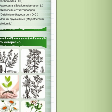
carthamoides DC.)
Картофель (Solatium tuberosum L.)
Живокость сетчатоплодная
(Delphinium dictyocarpum D.C.)
Майник двулистный (Majanthemum
bifolium L.)
то интересно