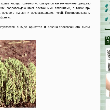
 травы хвоща полевого используется как мо­чегонное средство
иях, сопровождающихся застой­ными явлениями, а также при
х мочевого пузыря и мочевыводящих путей. Противопока­заны
фритах.
пускает­ся в виде брикетов и резано-прессо­ванного сырья
Э