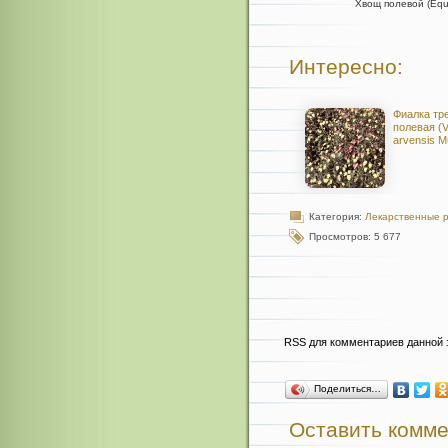
Хвощ полевой (Equi
Интересно:
Фиалка тр
полевая (Vio
arvensis Mu
Категория:
Лекарственные 
Просмотров: 5 677
RSS для комментариев данной 
Поделиться…
Оставить комм