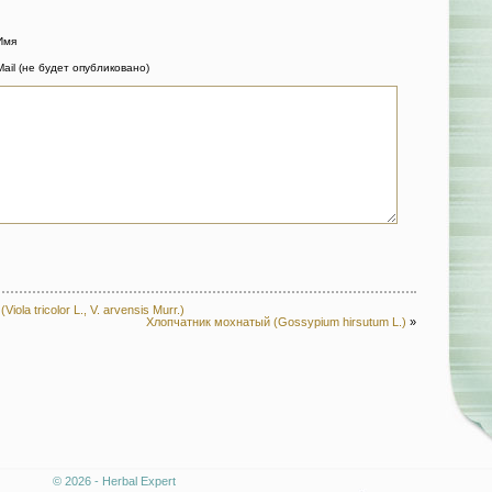
Имя
Mail (не будет опубликовано)
ola tricolor L., V. arvensis Murr.)
Хлопчатник мохнатый (Gossypium hirsutum L.)
»
© 2026 - Herbal Expert