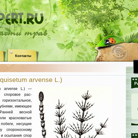
ласти трав
Контакты
quisetum arvense L.)
Р
m arvense L.) —
е споровое рас­
 горизонталь­ное,
уб­нями, имеющее
ан­ней весной
или красноватые
побеги, несущие
у спороносному
я и осыпания спор