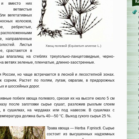
К
 и вместо них
ие ветвистые
бли вегетативных
осных колосков,
ие, ребристые,
 расположенными
ые, направленные
олостей. Листья
Хвощ полевой (Equisetum arvense L.)
ые, срастаются в
бцы влагалищ на стеблях треугольно-ланцетовидные, черно-
на ветвях зеленые, пленчатые, длинно-заостренные.
 России, но чаще встречается в лесной и лесо­степной зонах.
к сорняк. Растет по полям, лугам, оврагам, в придорожных
ых и шоссейных дорог.
ивные побеги хвоща полевого, срезая их на высоте около 5 см
разу после заготовки сырье су­шат, разложив рыхлым слоем
, в сушилках, на чердаках или под навесом. В сушилках с
емперату­ра должна быть 40—50 °С. Выход су­хого сырья 25 %.
Трава хвоща — Herba F.qniscti. Сырье
состоит из высушенных надзем­ных