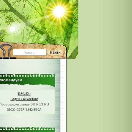
екомендуем
REG.RU
надежный хостинг
Промокод на скидку 5% REG.RU
39CC-C72F-6342-560A