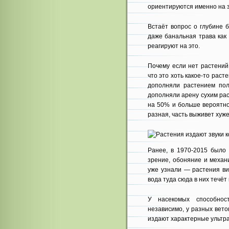
ориентируются именно на з
Встаёт вопрос о глубине 
даже банальная трава как
реагируют на это.
Почему если нет растений
что это хоть какое-то расте
дополняли растением пол
дополняли арену сухим ра
на 50% и больше вероятно
разная, часть выживет хуже
Ранее, в 1970-2015 было 
зрение, обоняние и механи
уже узнали — растения ви
вода туда сюда в них течёт
У насекомых способнос
независимо, у разных вет
издают характерные ультраз