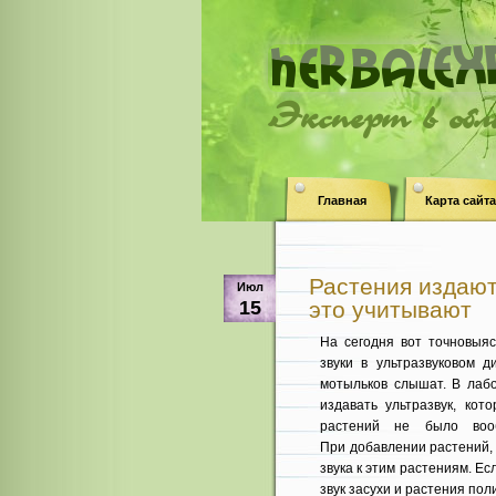
Эксперт в об
Главная
Карта сайта
Растения издают
Июл
15
это учитывают
На сегодня вот точновыя
звуки в ультразвуковом 
мотыльков слышат. В лабо
издавать ультразвук, кот
растений не было вооб
При добавлении растений,
звука к этим растениям. Ес
звук засухи и растения по