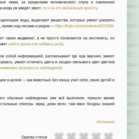
ые звуки, за пределами человеческого слуха и павлинихи
а когда уж увидят хвост,
то и на его визуальную красоту.
нденсации воды, выделают вещества, которые умеют ускорять
, прямо над лесами и рядом —
https://habr.com/ru/articles/925390/
т своих медвежат, а не просто полагаются на инстинкты, по
может
найти орехи или поймать рыбу
.
ж собой информацией, рассказывают где еда вкуснее, умеют
цевать, умеют отличать цвета и заодно связывать цвет цветков
поминают результаты наблюдений
.
цию в целом — как животные без конца учат себя, своих детей и
ерез обычные наблюдения уже всё выяснили, пришло время
остальные спектры звука, длин волн, там явно бездны знаний
Источник
Оценка статьи