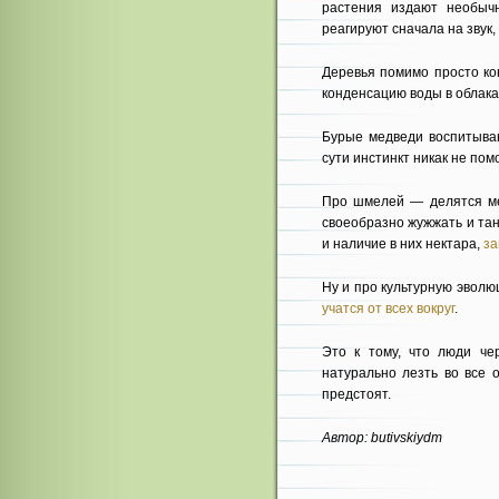
растения издают необычн
реагируют сначала на звук, 
Деревья помимо просто ко
конденсацию воды в облака
Бурые медведи воспитываю
сути инстинкт никак не по
Про шмелей — делятся ме
своеобразно жужжать и тан
и наличие в них нектара,
за
Ну и про культурную эволю
учатся от всех вокруг
.
Это к тому, что люди ч
натурально лезть во все 
предстоят.
Автор: butivskiydm