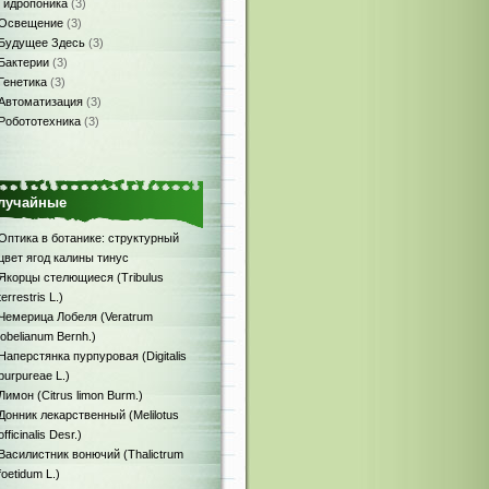
Гидропоника
(3)
Освещение
(3)
Будущее Здесь
(3)
Бактерии
(3)
Генетика
(3)
Автоматизация
(3)
Робототехника
(3)
лучайные
Оптика в ботанике: структурный
цвет ягод калины тинус
Якорцы стелющиеся (Tribulus
terrestris L.)
Чемерица Лобеля (Veratrum
lobelianum Bernh.)
Наперстянка пурпуровая (Digitalis
purpureae L.)
Лимон (Citrus limon Burm.)
Донник лекарственный (Melilotus
officinalis Desr.)
Василистник вонючий (Thalictrum
foetidum L.)