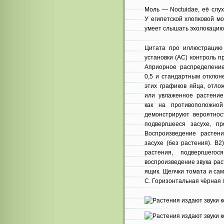
Моль — Noctuidae, её слу
У египетской хлопковой м
умеет слышать эхолокацию 
Цитата про иллюстрацию
установки (AC) контроль 
Априорное распределени
0,5 и стандартным отклон
этих графиков яйца, отло
или увлаженное растение
как на противоположно
демонстрируют вероятнос
подвергшееся засухе, пр
Воспроизведение растени
засухе (без растения). B
растения, подвергшего
воспроизведение звука рас
ящик. Щелчки томата и сам
C. Горизонтальная чёрная п