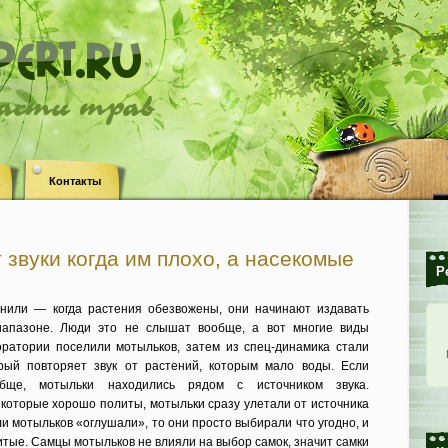
ласти трав
Контакты
 звуки когда им плохо, а насекомые
Р
снили — когда растения обезвожены, они начинают издавать
диапазоне. Люди это не слышат вообще, а вот многие виды
ратории поселили мотыльков, затем из спец‑динамика стали
орый повторяет звук от растений, которым мало воды. Если
ще, мотыльки находились рядом с источником звука.
 которые хорошо политы, мотыльки сразу улетали от источника
ли мотыльков «оглушали», то они просто выбирали что угодно, и
литые. Самцы мотыльков не влияли на выбор самок, значит самки