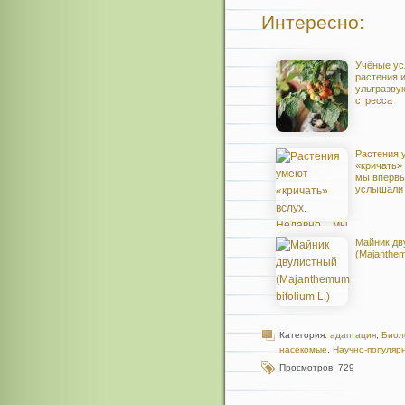
Интересно:
Учёные ус
растения 
ультразвук
стресса
Растения 
«кричать»
мы впервы
услышали
Майник дв
(Majanthem
Категория:
адаптация
,
Биол
насекомые
,
Научно-популяр
Просмотров: 729