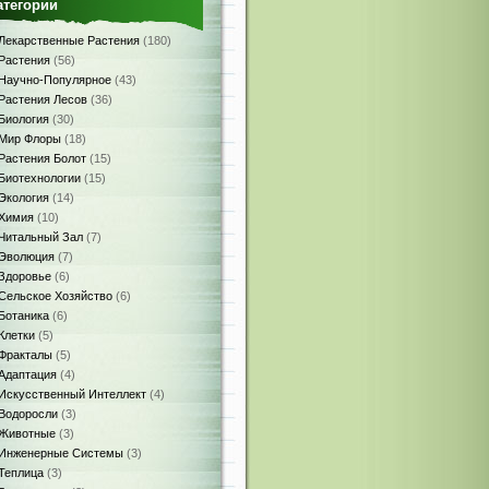
атегории
Лекарственные Растения
(180)
Растения
(56)
Научно-Популярное
(43)
Растения Лесов
(36)
Биология
(30)
Мир Флоры
(18)
Растения Болот
(15)
Биотехнологии
(15)
Экология
(14)
Химия
(10)
Читальный Зал
(7)
Эволюция
(7)
Здоровье
(6)
Сельское Хозяйство
(6)
Ботаника
(6)
Клетки
(5)
Фракталы
(5)
Адаптация
(4)
Искусственный Интеллект
(4)
Водоросли
(3)
Животные
(3)
Инженерные Системы
(3)
Теплица
(3)