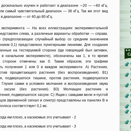
х досконально изучен и работает в диапазоне ∼20 — ∼60 кГц.
оли самый чувствительный диапазон — 38 кГц. Так же этот вид
в диапазоне — от 40 до 80 кГц.
 эксперимента — На всех иллюстрациях экспериментальной
представлен слева, а различные варианты обработки — справа.
е (предполагающее случайный выбор со средним значением
ением 0,1) представлено пунктирными линиями. Для создания
женные на тестируемой стороне (где говорящий был активен,
С
 в начальном эксперименте), обозначены как 1, в то время
й стороне отмечены как 0. Таким образом, эти графики
ть получения 1 или 0 в каждом эксперименте. A) Растение,
отив процветающего растения (без воспроизведения). B1)
я, подвергшегося тишине, против растения, подвергшегося
2) Глухие самки в условиях молчания и воспроизведения звука
ся засухе (без растения). B3) Молчащее растение и
тения, подвергшегося засухе. C) Ящик с самцами моли и пустой
цов (временной сигнал и спектр) представлены на панелях B и
олоса соответствует 0,1 мс.