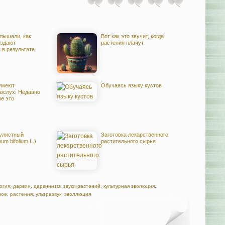
лышали, как
Вот как это звучит, когда
издают
растения плачут
 в результате
умеют
Обучаясь языку кустов
 вслух. Недавно
е это
улистный
Заготовка лекарственного
um bifolium L.)
растительного сырья
огия
,
дарвин
,
дарвинизм
,
звуки растений
,
культурная эволюция
,
ное
,
растения
,
ультразвук
,
эволлюция