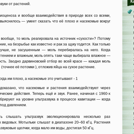
К
вуки от растений.
биоценоза и вообще взаимодействия в природе всех со всеми,
 выяснилось — умеет сказать что её плохо и насекомые вокруг
 вообще, то моль реагировала на источник «сухости»? Потому
ние, на безрыбье как известно и рак за щуку годится. Как только
учше, не засушенным — моль перебиралась на него. Когда
стением и влажным, моль опять таки чаще выбирала влажное —
сть. Заодно дарвиновский отбор во всей красе — каждая моль
 (точнее её потомки ), отложив яйца на сухое растение.
доказано, что насекомые и растения взаимодействуют через
ческие действия. Теперь ещё и звук. Ранее, начиная с 1960-х
брируют на уровне ультразвука в процессе кавитации — когда
 под давлением.
ть слышать ультразвук эволюционировала несколько раз
ок видовых. Мотыльки слышат в диапазоне 20–60 кГц. Растения
вуковые щелчки, когда мало им воды, достигая 50 кГц.