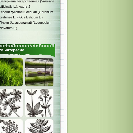
Валериана лекарственная (Valeriana
officinalis L.), часть 2
Герани луговая и лесная (Geranium
pratense L. и G. silvaticum L.)
Плаун булавовидный (Lycopodium
clavatum L.)
то интересно