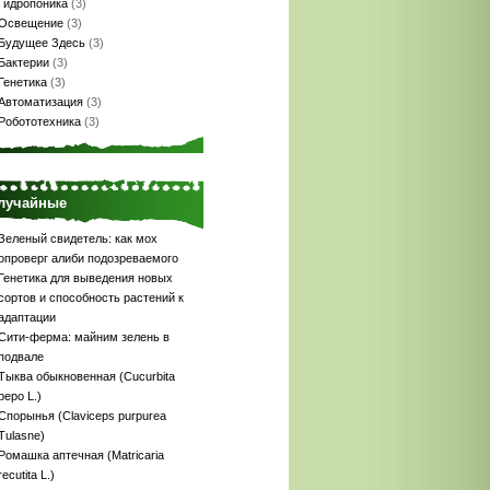
Гидропоника
(3)
Освещение
(3)
Будущее Здесь
(3)
Бактерии
(3)
Генетика
(3)
Автоматизация
(3)
Робототехника
(3)
лучайные
Зеленый свидетель: как мох
опроверг алиби подозреваемого
Генетика для выведения новых
сортов и способность растений к
адаптации
Сити-ферма: майним зелень в
подвале
Тыква обыкновенная (Cucurbita
реро L.)
Спорынья (Claviceps purpurea
Tulasne)
Ромашка аптечная (Matricaria
recutita L.)