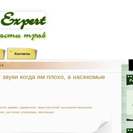
ласти трав
Контакты
 «
 звуки когда им плохо, а насекомые
Р
огия
,
дарвин
,
дарвинизм
,
звуки растений
,
культурная эволюция
,
ное
,
растения
,
ультразвук
,
эволлюция