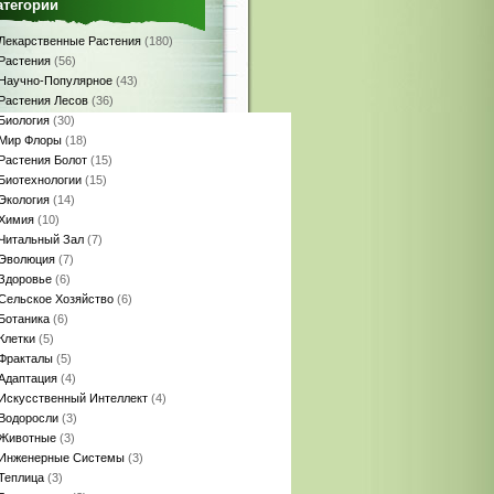
атегории
Лекарственные Растения
(180)
Растения
(56)
Научно-Популярное
(43)
Растения Лесов
(36)
Биология
(30)
Мир Флоры
(18)
Растения Болот
(15)
Биотехнологии
(15)
Экология
(14)
Химия
(10)
Читальный Зал
(7)
Эволюция
(7)
Здоровье
(6)
Сельское Хозяйство
(6)
Ботаника
(6)
Клетки
(5)
Фракталы
(5)
Адаптация
(4)
Искусственный Интеллект
(4)
Водоросли
(3)
Животные
(3)
Инженерные Системы
(3)
Теплица
(3)