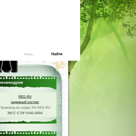
екомендуем
REG.RU
надежный хостинг
Промокод на скидку 5% REG.RU
39CC-C72F-6342-560A