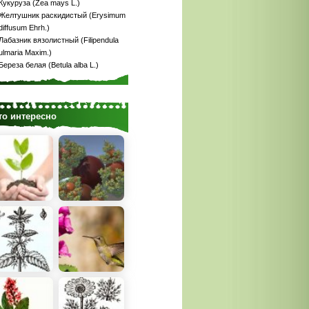
Кукуруза (Zea mays L.)
Желтушник раскидистый (Erysimum
diffusum Ehrh.)
Лабазник вязолистный (Filipendula
ulmaria Maxim.)
Береза белая (Betula alba L.)
то интересно