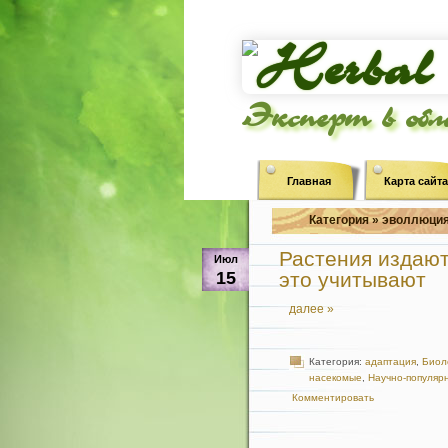
Эксперт в об
Главная
Карта сайта
Категория » эволлюция
Растения издают
Июл
15
это учитывают
далее »
Категория:
адаптация
,
Биол
насекомые
,
Научно-популяр
Комментировать