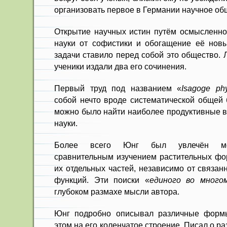
организовать первое в Германии научное об
Открытие научных истин путём осмысленно
науки от софистики и обогащение её нов
задачи ставило перед собой это общество.
ученики издали два его сочинения.
Первый труд под названием «
Isagoge phy
собой нечто вроде систематической общей 
можно было найти наиболее продуктивные в
науки.
Более всего Юнг был увлечён мор
сравнительным изучением растительных ф
их отдельных частей, независимо от связа
функций. Эти поиски «
единого во много
глубоком размахе мысли автора.
Юнг подробно описывал различные формы
этом на его коленчатое строение. Писал о р