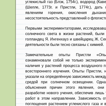
углекислый газ (Блэк, 1754г.), водород (Кав
(Шелле, 1773г. и Пристли, 1774г.), дать
явлениям горения, окисления дыхан
несостоятельность представлений о флогист
Первыми экспериментаторами, исследовавш
солнечного света в жизни растений, были 
голландец Я. Ингенхауз и швейцарец Ж. Се
деятельности были тесно связаны с химией.
Замечательные опыты Пристли «
Оп
ознаменовали собой не только экспериме
наличия у растений процесса воздушного п
всестороннего изучения. Опыты Пристли, н
указали на определённую зависимость межд
средой при солнечном освещении. Одна
объяснения причин этого явления, они
разработке нового учения, обеспечив лишь
работ в этом направлении. Зависимость о
поглощения растением углекислого газа и 