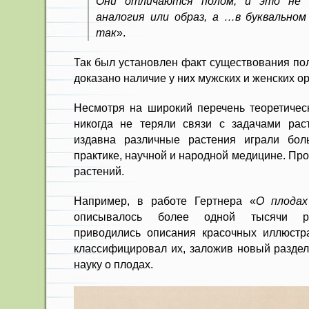
Они отличаются полом, и это не 
аналогия или образ, а …в буквальном
так
».
Так был установлен факт существования пол
доказано наличие у них мужских и женских о
Несмотря на широкий перечень теоретическ
никогда не теряли связи с задачами раст
издавна различные растения играли бо
практике, научной и народной медицине. Пр
растений.
Например, в работе Гертнера «
О плодах
описывалось более одной тысячи ра
приводились описания красочных иллюстра
классифицировал их, заложив новый раздел
науку о плодах.