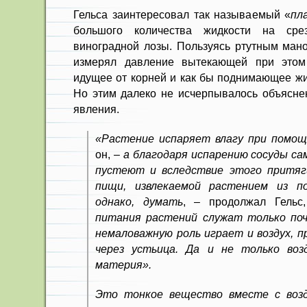
Гельса заинтересовал так называемый «
пл
большого количества жидкости на срез
виноградной лозы. Пользуясь ртутным мано
измерял давление вытекающей при этом
идущее от корней и как бы поднимающее жид
Но этим далеко не исчерпывалось объясне
явления.
«Растение испаряет влагу при помощ
он, –
а благодаря испарению сосуды са
пустеют и вследствие этого притяг
пищи, извлекаемой растением из п
однако, думать
, – продолжал Гель
питания растений служат только поч
немаловажную роль играет и воздух, 
через устьица. Да и не только воз
материя».
Это тонкое вещество вместе с возд