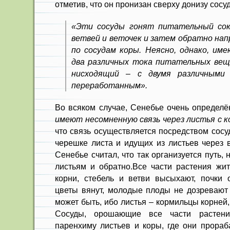
отметив, что он пронизан сверху донизу сосу
«Эти сосуды гонят питательный сок
ветвей и веточек и затем обратно нап
по сосудам коры. Неясно, однако, име
два различных тока питательных вещ
нисходящий – с двумя различными
переработанным».
Во всяком случае, Сенебье очень определё
имеют несомненную связь через листья с 
что связь осуществляется посредством сосу
черешке листа и идущих из листьев через в
Сенебье считал, что так организуется путь, 
листьям и обратно.Все части растения жит
корни, стебель и ветви высыхают, почки 
цветы вянут, молодые плоды не дозревают 
может быть, ибо листья – кормильцы корней,
Сосуды, орошающие все части растени
паренхиму листьев и коры, где они прораб