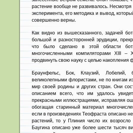
растение вообще не развивалось. Несмотря 
эксперимента, его методика и вывод, котор
совершенно верны.
Как видно из вышесказанного, задачей бот
большой и разносторонней эрудиции, прекр
что было сделано в этой области бот
многочисленными компиляторами XIII – 
продвинуть свою науку с целью накопления 
Браунфельс, Бок, Клаузий, Лобелий,
великолепными флористами, не по книгам и
мир своей родины и других стран. Они сос
описанием всего, что им удалось увидет
прекрасными иллюстрациями, исправляя ош
обогащая старинный материал многочисле
если в произведениях Теофраста описано не
растений, то у Плиния число их возросло 
Баугина описано уже более шести тысяч ви