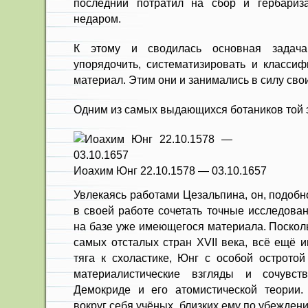
последний потратил на сбор и гербариз
недаром.
К этому и сводилась основная задача
упорядочить, систематизировать и классиф
материал. Этим они и занимались в силу сво
Одним из самых выдающихся ботаников той 
Иоахим Юнг 22.10.1578 — 03.10.1657
Увлекаясь работами Цезальпина, он, подобн
в своей работе сочетать точные исследова
на базе уже имеющегося материала. Посколь
самых отсталых стран XVII века, всё ещё 
тяга к схоластике, Юнг с особой остротой
материалистические взгляды и сочувст
Демокриде и его атомистической теории.
вокруг себя учёных, близких ему по убеждени