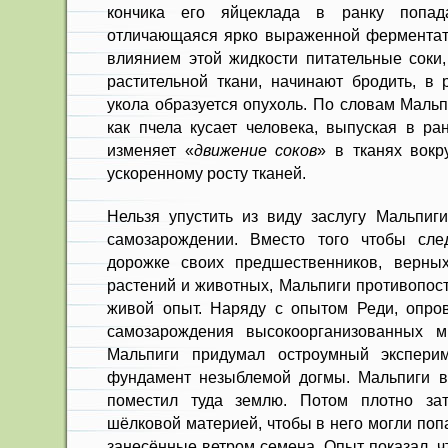
кончика его яйцеклада в ранку попада
отличающаяся ярко выраженной ферментат
влиянием этой жидкости питательные соки
растительной ткани, начинают бродить, в 
укола образуется опухоль. По словам Мальп
как пчела кусает человека, выпуская в ра
изменяет «
движение соков
» в тканях вокр
ускоренному росту тканей.
Нельзя упустить из виду заслугу Мальпиг
самозарождении. Вместо того чтобы сле
дорожке своих предшественников, верны
растений и животных, Мальпиги противопос
живой опыт. Наряду с опытом Реди, опро
самозарождения высокоорганизованных мн
Мальпиги придумал остроумный эксперим
фундамент незыблемой догмы. Мальпиги в
поместил туда землю. Потом плотно зат
шёлковой материей, чтобы в него могли попа
занесённые ветром семена. Опыт показал, ч