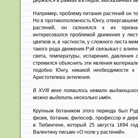
держался в рамках взглядов, высказанных ав
Например, проблему питания растений он тол
Но в противоположность Юнгу, отвергавшем
растений, он склонялся к их призна
интересовался проблемой движения у листь
цветков и, в частности, у сложного листа ми
такого рода движения Рэй связывал с влиян
света, температуры, испарения, давления 
стремился объяснить эти явления материали
подобно Юнгу, никакой необходимости к 
Аристотелева энтелехия.
В XVIII веке появилось немало выдающихс
можно выделить несколько имён.
Крупным ботаником этого периода был Ру
физик, ботаник, философ, профессор и дире
в Тюбингене, который 25 августа 1694 го
Валентину письмо «О поле у растений».