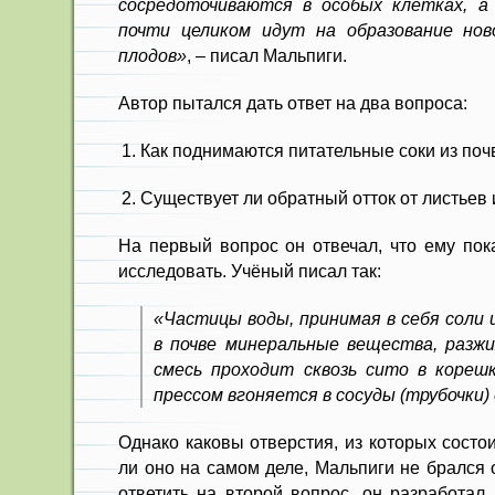
сосредоточиваются в особых клетках, а
почти целиком идут на образование нов
плодов»
, – писал Мальпиги.
Автор пытался дать ответ на два вопроса:
Как поднимаются питательные соки из поч
Существует ли обратный отток от листьев 
На первый вопрос он отвечал, что ему пок
исследовать. Учёный писал так:
«Частицы воды, принимая в себя соли 
в почве минеральные вещества, разж
смесь проходит сквозь сито в кореш
прессом вгоняется в сосуды (трубочки
Однако каковы отверстия, из которых состои
ли оно на самом деле, Мальпиги не брался 
ответить на второй вопрос, он разработал