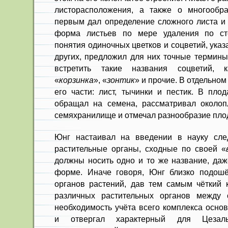
листорасположения, а также о многообр
первым дал определение сложного листа и 
форма листьев по мере удаления по ст
понятия одиночных цветков и соцветий, указ
других, предложил для них точные термины
встретить такие названия соцветий, 
«
корзинка
», «
зонтик
» и прочие. В отдельном
его части: лист, тычинки и пестик. В пло
обращал на семена, рассматривал околоп
семяхранилище и отмечал разнообразие плод
Юнг настаивал на введении в науку сле
растительные органы, сходные по своей «
должны носить одно и то же название, даж
форме. Иначе говоря, Юнг близко подошё
органов растений, дав тем самым чёткий 
различных растительных органов между 
необходимость учёта всего комплекса осно
и отвергал характерный для Цезальп