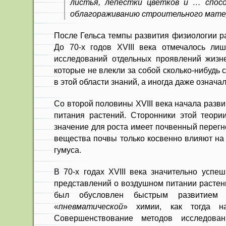
листья, лепестки цветков и … спос
облагораживанию строительного мате
После Гельса темпы развития физиологии ра
До 70-х годов XVIII века отмечалось ли
исследований отдельных проявлений жизне
которые не влекли за собой сколько-нибудь
в этой области знаний, а иногда даже означал
Со второй половины XVIII века начала разв
питания растений. Сторонники этой теории
значение для роста имеет почвенный перегн
вещества почвы только косвенно влияют на
гумуса.
В 70-х годах XVIII века значительно усп
представлений о воздушном питании растени
был обусловлен быстрым развитие
«
пневматической
» химии, как тогда н
Совершенствование методов исследован