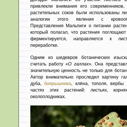
привлекли внимания его современников
растительных соков были использованы л
аналогии этого явления с кровооб
Представления Мальпиги о питании расте
который полагал, что растения поглощают
ферментируется, направляется к лис
переработке.
Одним из шедевров ботанических изыск
считать работу «
О галлах
». Она представ
значительную ценность не только для ботан
Автор внимательно проследил картину га
дуба,
боярышника
, клёна, тополя, вербы
частях этих растений: листьях, корня
околоплодниках.