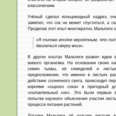
классическим.
Учёный сделал кольцевидный надрез, оч
заметил, что сок не может спуститься, а с
Проделав этот опыт многократно, Мальпиги з
«
Я считаю вполне вероятным, что пи
двигаться сверху вниз
».
В других опытах Мальпиги развил идею а
живого организма. На основании своих н
семян тыквы, её семядолей и листье
предположение, что именно в листьях ра
действию солнечного света, происходит пе
корнями «
сырого сока
» в пригодный дл
«
питательный сок
». Это были первые в
попытки научного объяснения участия листь
процессе питания растений.
Догадки Мальпиги об участии листьев 