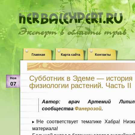
Эксперт в области трав
Главная
Карта сайта
Контакты
Субботник в Эдеме — история 
Ноя
07
физиологии растений. Часть II
Автор: врач Артемий Липил
сообщества
Фанерозой
.
!Не соответствует тематике Хабра! Низк
материала!