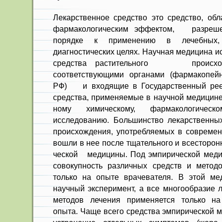
Лекарственное средство это сред­ство, о
фар­макологическим эффектом, разреше
порядке к приме­нению в лечебных,
диагностических целях. Научная ме­дицина 
сред­ства растительного происхож
соответствующими ор­ганами (фармакопей
РФ) и входящие в Госу­дарственный реес
средства, применяемые в науч­ной медицине
ному химическому, фармакологическ
исследованию. Большинство лекарственных
происхождения, употреб­ляемых в современ
вошли в нее после тщательного и всесторон
ческой медицины. Под эмпирической меди
совокуп­ность различных средств и методо
только на опыте врачевателя. В этой мед
научный эксперимент, а все многообразие 
методов лечения применяется только на
опыта. Чаще всего средства эмпирической 