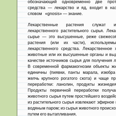
обоз­начающий одновременно две проти
средства — лекар­ство и яд, входит в на
словом «gnosis» — знание.
Лекарственные растения служат ис
лекарственного растительного сырья. Лека
сырье — это высушенные, реже свежесо
растения (или их части), используем
лекарственного средства. Лекарственное
животные или их высушен­ные органы и вы
качестве источников сырья для полу­чения 
В со­временной фармакогнозии объекты жи
единичны (пи­явки, панты марала, изюбра 
желчь крупного рогатого скота) и чаще п
переработки: ланолин, про­дукты жизнедея
Продукты первичной переработки получа
живот­ного сырья путем простейшего воз­дей
из растительного сырья извлекают эфир­ное
водяным паром; из сырья животного происх
путем его вытапливания.