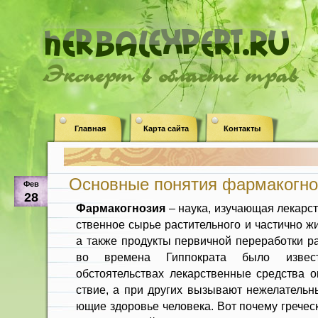
Эксперт в области трав
Главная
Карта сайта
Контакты
Основные понятия фармакогно
Фев
28
Фармакогнозия
– наука, изуча­ющая лекарс
ственное сырье растительного и частично ж
а также продукты первичной переработ­ки р
во вре­мена Гиппократа было изве
обстоятельствах лекарствен­ные средства 
ствие, а при других вызывают нежелательн
ющие здоровье человека. Вот почему гречес