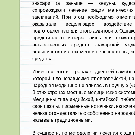
знахари (а рань­ше — ведуны, кудес
сопровождали лечение рядом магических 
заклина­ний. При этом необходимо отметит
оказывали исце­ляющее воздействи
подготовленную для этого аудиторию. Однак
пред­ставляют интерес лишь для психоте
лекарственных средств знахарской меди
большинство из них менее перспективны, ч
средства.
Известно, что в странах с древней самобыт
кото­рой шло независимо от европейской, н
народная медицина не влилась в научную («
В этих странах местные медицинские систем
Медицины типа индийской, китайской, тибет
свои школы, пись­менные источники, включая 
нельзя отождествлять с собственно народно
называть традиционными.
В сущности, по методологии лече­ния сюда 