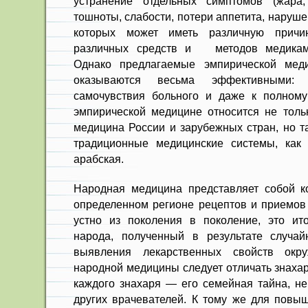
устранение отдельных симптомов (жара, 
тошноты, слабости, потери аппе­тита, нарушен
которых может иметь различную причи
различных средств и методов медикаме
Однако предлагаемые эм­пирической мед
оказываются весьма эффективными:
самочувствия боль­ного и даже к полном
эмпирической медицине отно­сится не толь
медицина России и зарубежных стран, но т
традици­онные медицинские системы, как и
арабская.
Народная медицина представляет собой к
опреде­ленном регионе рецептов и приемов
устно из поколе­ния в поколение, это ито
народа, полученный в ре­зультате случай
выявления лекарственных свойств окр
народной медицины следует от­личать знаха
каждого знахаря — его семейная тай­на, н
других врачевателей. К тому же для повыш