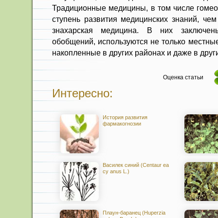
Традиционные медицины, в том числе гомео
ступень развития медицинских знаний, чем
знахарская меди­цина. В них заключен
обобщений, используются не только местные
накопленные в других районах и даже в други
Оценка статьи
Интересно:
История развития
фармакогнозии
Василек синий (Centaur ea
су anus L.)
Плаун-баранец (Huperzia