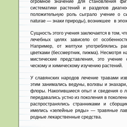
огромное значение для становления фи
систематики растений и разделов диагно
положительную роль сыграло учение о сиг
naturae — знаки природы), возникшее в эпо
Сущность этого учения заключа­ется в том, ч
лечебных целях зависело от особен­ност
Например, от желтухи употреблялись ра
цветками (бессмертник, пижма). Несмотря н
мистические представления, это учение 
ческому и химическому изучению рас­тений.
У славянских народов лечение травами изв
этим занимались ведуны, волхвы и зна­хари
флоры. Накопившиеся опыт и сведения о ле
передавались устно из поколения в поколен
распространялись странниками и сборщи
имелись «зелейные ряды» — травяные лавк
родные лекарственные средства.