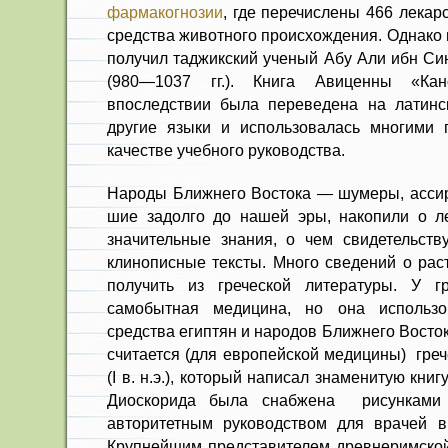
фармакогнозии
, где перечислены 466 ле­ка
средства животного происхождения. Однако 
получил тад­жикский ученый Абу Али ибн Си
(980—1037 гг.). Книга Авиценны «Ка
впоследствии была переведена на латинс
другие языки и использовалась многими 
качестве учебного руководства.
Народы Ближнего Востока — шу­меры, ассир
шие задолго до нашей эры, накопили о л
значитель­ные знания, о чем свидетельс
клинописные тексты. Много сведений о рас
получить из греческой литературы. У г
самобытная медицина, но она исполь­з
средства египтян и народов Ближнего Восто
считается (для европейской медицины) греч
(I в. н.э.), который написал знаменитую книг
Диоскорида была снаб­жена рисункам
авторитетным руководством для врачей в
Крупнейшим представителем древнеримско