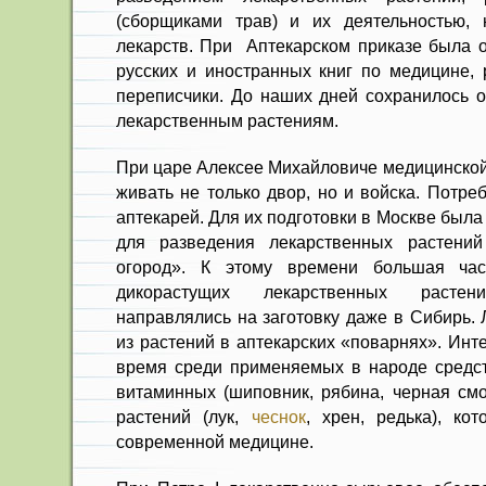
(сборщиками трав) и их деятельностью, 
лекарств. При Аптекарском при­казе была 
русских и иностранных книг по меди­цине,
перепис­чики. До наших дней сохранилось 
лекарственным растениям.
При царе Алексее Михайловиче медицинской
живать не только двор, но и войска. Потре
аптека­рей. Для их подготовки в Москве была
для раз­ведения лекарственных растений
огород». К этому времени большая час
дикорастущих лекарственных расте
направлялись на заготовку даже в Сибирь. 
из растений в аптекар­ских «поварнях». Инте
время среди применяемых в народе средс
витаминных (шиповник, рябина, чер­ная см
расте­ний (лук,
чеснок
, хрен, редька), ко
современной ме­дицине.