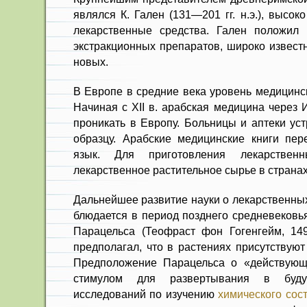
являлся К. Гален (131—201 гг. н.э.), высо
лекарственные сред­ства. Гален положил
экстракционных препаратов, широко извест
новых.
В Европе в средние века уровень медицинс
Начиная с XII в. арабская медицина через
проникать в Европу. Больницы и аптеки ус
образцу. Арабские медицинские книги пере
язык. Для приготов­ления лекарствен
лекарственное растительное сырье в странах
Дальнейшее развитие науки о ле­карственны
блюдается в период позднего средне­вековь
Парацельса (Теофраст фон Гогенгейм, 149
предпола­гал, что в растениях присутствую
Предположе­ние Парацельса о «действующ
стимулом для развер­тывания в буду
исследований по изучению
химического сос