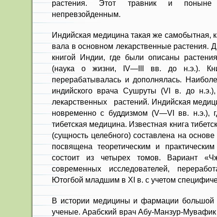
растения. Этот травник и поныне
непревзойденным.
Индийская медицина такая же са­мобытная, ка
вала в основном лекарственные расте­ния. 
книгой Индии, где были описаны растения
(наука о жизни, IV—III вв. до н.э.). Кн
перерабатывалась и дополнялась. Наиболе
индийского врача Сушруты (VI в. до н.э.)
лекарственных растений. Индийская медици
новременно с буддизмом (V—VI вв. н.э.), 
тибет­ская медицина. Известная книга ти­бе
(сущ­ность целебного) составлена на основ
посвящена теоретическим и практическим
состоит из четырех томов. Вариант «Ч
современных исследователей, пере­рабо
Ютогбой младшим в XI в. с учетом специфи­че
В истории медицины и фармации большой 
уче­ные. Арабский врач Абу-Манзур-Мувафик в