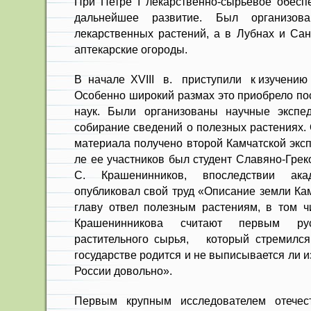
При Петре I лекарственно-сырь­евое обесп
дальнейшее развитие. Был организов
лекарственных рас­тений, а в Лубнах и Са
аптекарские огороды.
В начале XVIII в. приступили к изучени
Осо­бенно широкий размах это приобрело п
наук. Были организованы научные экспе
собирание сведений о полезных растениях.
материала получено второй Камчатской эксп
ле ее участников был студент Славяно-Грек
С. Кра­шенинников, впоследствии ака
опубликовал свой труд «Описание земли Кам
главу отвел полезным расте­ниям, в том
Крашенинникова считают первым рус­
растительного сырья, который стремился
государстве родится и не выписывается ли из
России довольно».
Первым крупным исследователем отечес