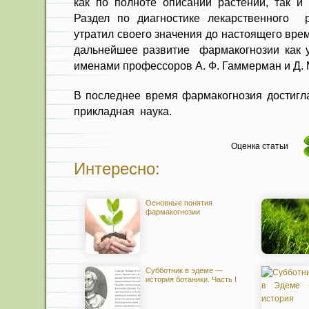
как по полноте описаний растений, так и 
Раздел по диаг­ностике лекарственного 
утратил своего значения до настоящего врем
дальнейшее развитие фармакогно­зии как у
име­нами профессоров А. Ф. Гаммерман и Д.
В последнее время фармакогнозия достигла
при­кладная наука.
Оценка статьи
Интересно:
Основные понятия
фармакогнозии
Субботник в эдеме —
история ботаники. Часть I