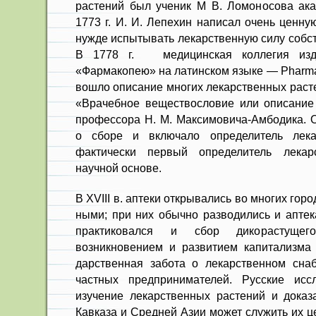
растений был ученик М В. Ломоносова ака
1773 г. И. И. Лепехин написал очень ценн
нужде испытывать лекарствен­ную силу собс
В 1778 г. медицинская коллегия изд
«Фармакопею» на латинском языке — Pharmac
вошло описание многих лекарственных расте
«Врачебное веществословие или описание
профессора Н. М. Максимовича-Амбодика. 
о сборе и включало определитель лека
фактически первый определитель лекар
научной основе.
В XVIII в. аптеки открывались во многих гор
ными; при них обычно разводились и аптек
практиковался и сбор дикорастуще
возникновением и развитием капитализма 
дарственная забота о лекарственном сна
частных предпринимателей. Русские иссл
изучение лекарствен­ных растений и доказ
Кавказа и Средней Азии может служить их 