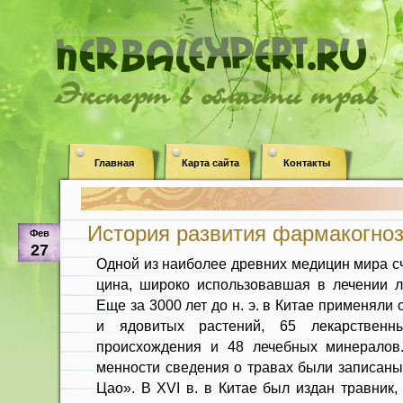
Эксперт в области трав
Главная
Карта сайта
Контакты
История развития фармакогно
Фев
27
Одной из наиболее древних меди­цин мира с
цина, широко использовавшая в лече­нии л
Еще за 3000 лет до н. э. в Китае применяли
и ядовитых растений, 65 лекарственн
происхождения и 48 лечеб­ных минералов
менности сведения о травах были запи­саны
Цао». В XVI в. в Китае был издан травник,