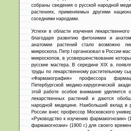
собраны сведения о русской на­родной мед
растениях, применяемых другими наци­он
соседними народами.
Успехи в области изучения лекар­ственног
благодаря развитию фитохимии и ана­том
анатомии растений стало возможно ли
микроскопа. Петр I орга­низовал в России ма
микроскопов, в усовершенст­вование котор
русские мастера. В середине XIX в. появ
труды по лекарственному растительному сыр
«Фармакография» профессора фарма
Петербургской медико-хирур­гической акад
этой работе особое внимание уделя­ется 
лекарст­венных растений и даются обо
народной медицине. Наибольший вклад в 
России внес профессор Московского универс
«Руководство к изучению фар­макогнозии» (18
фармакогнозии» (1900 г.) для сво­его врем