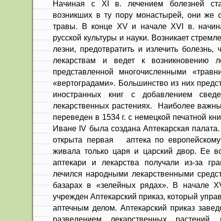
Начиная с XI в. лечением болезней ст
возникших в ту пору монастырей, они же 
травы. В конце XV и начале XVI в. начина
русской культуры и науки. Воз­никает стремл
лезни, предотвратить и излечить болезнь, 
лекарствам и ведет к возникновению ле­
представленной многочисленными «травни
«вертоградами». Большин­ство из них предс
иностранных книг с добавлением сведе
лекарствен­ных растениях. Наиболее важны
переведен в 1534 г. с немецкой печатной книг
Иване IV была создана Аптекарская палата. 
открыта первая аптека по европейскому 
живала только царя и царский двор. Ее в
аптекари и лекарства получали из-за гр
лечился народными лекарственными средств
базарах в «зелейных рядах». В начале
учрежден Аптекарский приказ, кото­рый упр
ап­течным делом. Аптекарский приказ за­ве
разведе­нием лекарственных растений, 