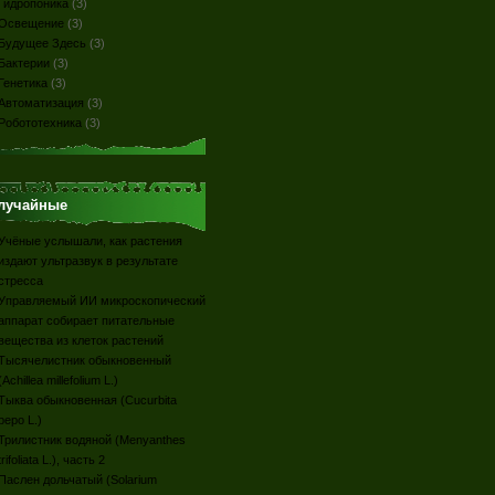
Гидропоника
(3)
Освещение
(3)
Будущее Здесь
(3)
Бактерии
(3)
Генетика
(3)
Автоматизация
(3)
Робототехника
(3)
лучайные
Учёные услышали, как растения
издают ультразвук в результате
стресса
Управляемый ИИ микроскопический
аппарат собирает питательные
вещества из клеток растений
Тысячелистник обыкновенный
(Achillea millefolium L.)
Тыква обыкновенная (Cucurbita
реро L.)
Трилистник водяной (Menyanthes
trifoliata L.), часть 2
Паслен дольчатый (Solarium