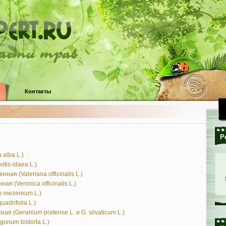
ласти трав
Контакты
Р
 alba L.)
itis-idaea L.)
ая (Valeriana officinalis L.)
я (Veronica officinalis L.)
e mezereum L.)
uadrifolia L.)
ая (Geranium pratense L. и G. silvaticum L.)
onum bistorta L.)