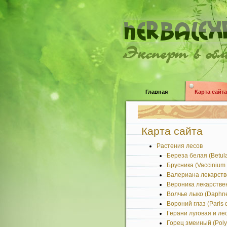
Эксперт в об
Главная
Карта сайта
Карта сайта
Растения лесов
Береза белая (Betula
Брусника (Vaccinium v
Валериана лекарственн
Вероника лекарственна
Волчье лыко (Daphn
Вороний глаз (Paris q
Герани луговая и лесн
Горец змеиный (Polyg