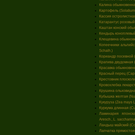
Калина обыкновенная
Картофель (Solatium
Кассия остролистная 
Катарантус розовый 
Каштан конский обык
Кендырь коноплевый
Клещевина обыкновен
Копеечники альпийск
Schalh.)
Кориандр посевной (
Крапива двудомная (U
Красавка обыкновенн
Красный перец (Cap
Крестовник плосколис
Кровохлебка лекарств
Крушина ольховидная 
Кубышка желтая (Nuph
Кукуруза (Zea mays L
Куркума длинная (Cu
Ламинария японска
Aresch., L. saccharin
Ландыш майский (Conv
Лапчатка прямостояча