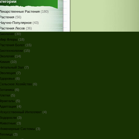
атегории
Лекарственные Растения
(180)
Растения
(56)
Научно-Популярное
(43)
Растения Лесов
(36)
Биология
(30)
Мир Флоры
(18)
Растения Болот
(15)
Биотехнологии
(15)
Экология
(14)
Химия
(10)
Читальный Зал
(7)
Эволюция
(7)
Здоровье
(6)
Сельское Хозяйство
(6)
Ботаника
(6)
Клетки
(5)
Фракталы
(5)
Адаптация
(4)
Искусственный Интеллект
(4)
Водоросли
(3)
Животные
(3)
Инженерные Системы
(3)
Теплица
(3)