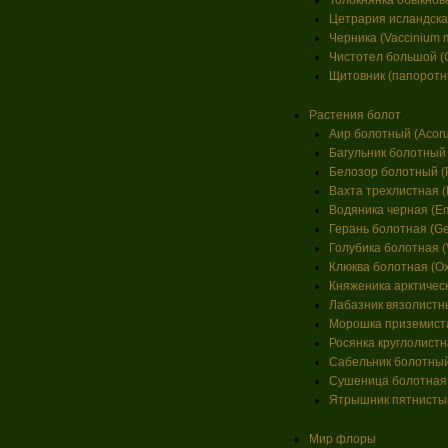
Толокнянка обыкновен
Цетрария исландская 
Черника (Vaccinium my
Чистотел большой (C
Щитовник (папоротник)
Растения болот
Аир болотный (Acoru
Багульник болотный (
Белозор болотный (Pa
Вахта трехлистная (Me
Водяника черная (Em
Герань болотная (Ger
Голубика болотная (V
Клюква болотная (Oxy
Княженика арктическа
Лабазник вязолистный
Морошка приземиста
Росянка круглолистная
Сабельник болотный 
Сушеница болотная (
Ятрышник пятнистый 
Мир флоры