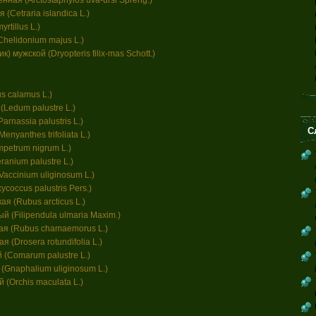
ная (Arctostaphylos uva-ursi Spreng.)
(Cetraria islandica L.)
rtillus L.)
helidonium majus L.)
 мужской (Dryopteris filix-mas Schott.)
s calamus L.)
Ledum palustre L.)
rnassia palustris L.)
С
nyanthes trifoliata L.)
petrum nigrum L.)
anium palustre L.)
accinium uliginosum L.)
coccus palustris Pers.)
я (Rubus arcticus L.)
 (Filipendula ulmaria Maxim.)
я (Rubus chamaemorus L.)
 (Drosera rotundifolia L.)
(Comarum palustre L.)
Gnaphalium uliginosum L.)
(Orchis maculata L.)