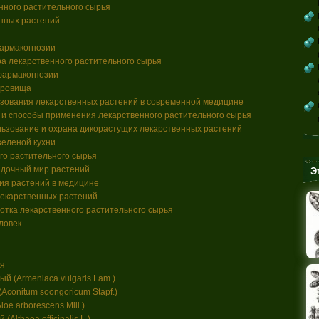
нного растительного сырья
енных растений
армакогнозии
а лекарственного растительного сырья
фармакогнозии
кровища
зования лекарственных растений в современной медицине
 и способы применения лекарственного растительного сырья
ьзование и охрана дикорастущих лекарственных растений
еленой кухни
го растительного сырья
адочный мир растений
Э
ия растений в медицине
лекарственных растений
отка лекарственного растительного сырья
ловек
ия
й (Armeniaca vulgaris Lam.)
Aconitum soongoricum Stapf.)
oe arborescens Mill.)