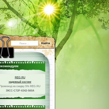
екомендуем
REG.RU
надежный хостинг
Промокод на скидку 5% REG.RU
39CC-C72F-6342-560A