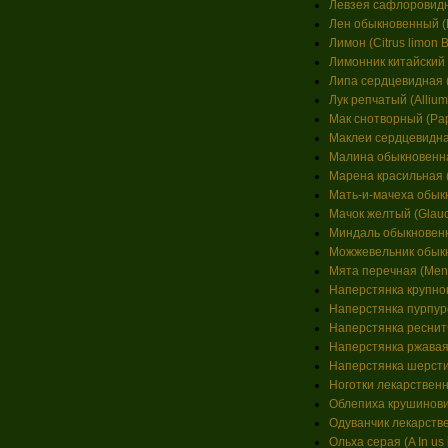
Левзея сафлоровидн
Лен обыкновенный (L
Лимон (Citrus limon 
Лимонник китайский (
Липа сердцевидная (Ti
Лук репчатый (Allium
Мак снотворный (Pap
Маклеи сердцевидная
Малина обыкновенная
Марена красильная (R
Мать-и-мачеха обыкно
Мачок желтый (Glauci
Миндаль обыкновенн
Можжевельник обыкно
Мята перечная (Menth
Наперстянка крупноцве
Наперстянка пурпуров
Наперстянка реснитчат
Наперстянка ржавая (D
Наперстянка шерстист
Ноготки лекарственные
Облепиха крушинови
Одуванчик лекарстве
Ольха серая (A In us