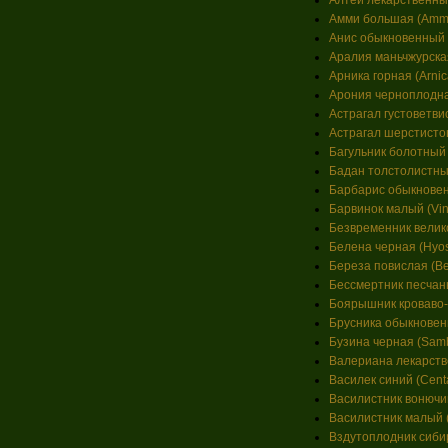
Алтей лекарственный (
Амми большая (Ammi
Анис обыкновенный (
Аралия маньчжурская 
Арника горная (Arnic
Арония черноплодная
Астрагал густоветвист
Астрагал шерстистоцв
Багульник болотный (
Бадан толстолистный 
Барбарис обыкновенны
Барвинок малый (Vinc
Безвременник велико
Белена черная (Hyos
Береза повислая (Bet
Бессмертник песчаны
Боярышник кроваво-к
Брусника обыкновенна
Бузина черная (Samb
Валериана лекарственн
Василек синий (Centa
Василистник вонючий 
Василистник малый (T
Вздутоплодник сибирск