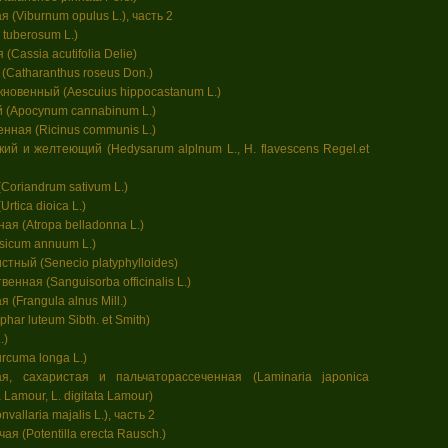
 (Viburnum opulus L.), часть 2
 tuberosum L.)
(Cassia acutifolia Delie)
(Catharanthus roseus Don.)
новенный (Aescuius hippocastanum L.)
 (Apocynum cannabinum L.)
ная (Ricinus communis L.)
ий и желтеющий (Hedysarum alplnum L., Н. flavescens Regel.et
Coriandrum sativum L.)
rtica dioica L.)
ая (Atropa belladonna L.)
sicum annuum L.)
тный (Senecio platyphylloides)
енная (Sanguisorba officinalis L.)
(Frangula alnus Mill.)
ar luteum Sibth. et Smith)
.)
rcuma longa L.)
я, сахаристая и пальчаторассеченная (Laminaria japonica
a Lamour, L. digitata Lamour)
allaria majalis L.), часть 2
я (Potentilla erecta Rausch.)