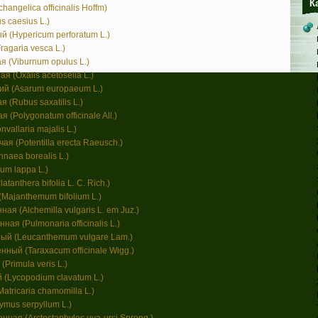
К
angelica officinalis Hoffm)
 caesius L.)
 (Hypericum perforatum L.)
agaria vesca L.)
 (Viburnum opulus L.)
 (Oxalis acetosella L.)
ий (Asarum europaeum L.)
 (Rubus saxatilis L.)
 (Polygonatum officinale All.)
allaria majalis L.)
я (Potentilla erecta Raeusch.)
naea borealis L.)
um lappa L.)
tanthera bifolia L. С. Rich.)
Majanthemum bifolium L.)
я (Alchemilla vulgaris L. em Juz.)
ая (Pulmonaria officinalis L.)
ый (Leucanthemum vulgare Lam.)
ный (Taraxacum officinale Wigg.)
Primula veris L.)
(Lycopodium clavatum L.)
tricaria chamomilla L.)
mus serpyllum L.)