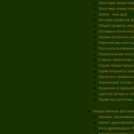
Заготовка лекарстве
Заготовка лекарств
Земля - наш дом
История развития ф
Общие правила сбор
Основные понятия 
Охрана зеленого со
Перспективы исполь
Пути использования
Рациональное испол
Советы любителям з
Сушка лекарственно
Удивительный и заг
Указатель применен
Химический состав 
Хранение и перераб
Царство флоры и че
Ядовитые растения
Лекарственные растен
Абрикос обыкновенны
Аконит джунгарский (
Алоэ древовидное (Al