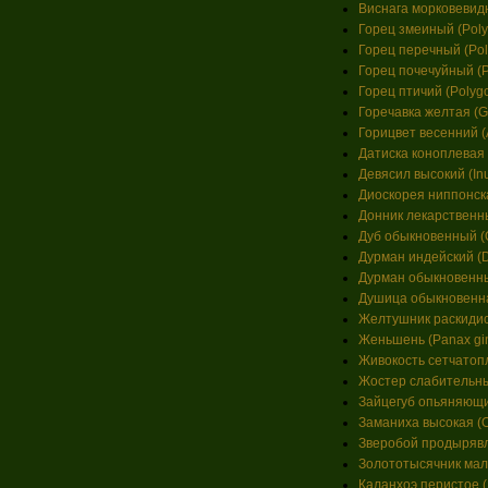
Виснага морковевидн
Горец змеиный (Polyg
Горец перечный (Pol
Горец почечуйный (Po
Горец птичий (Polygo
Горечавка желтая (Ge
Горицвет весенний (A
Датиска коноплевая (
Девясил высокий (Inu
Диоскорея ниппонска
Донник лекарственный 
Дуб обыкновенный (Q
Дурман индейский (Da
Дурман обыкновенный
Душица обыкновенная
Желтушник раскидист
Женьшень (Panax gi
Живокость сетчатопл
Жостер слабительный
Зайцегуб опьяняющий
Заманиха высокая (O
Зверобой продырявле
Золототысячник малы
Каланхоэ перистое (