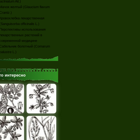
laclniatum Ait.)
Мачок желтый (Glaucium flavum
Crantz.)
Кровохлебка лекарственная
(Sanguisorba officinalis L.)
Перспективы использования
лекарственных растений в
современной медицине
Сабельник болотный (Comarum
palustre L.)
то интересно