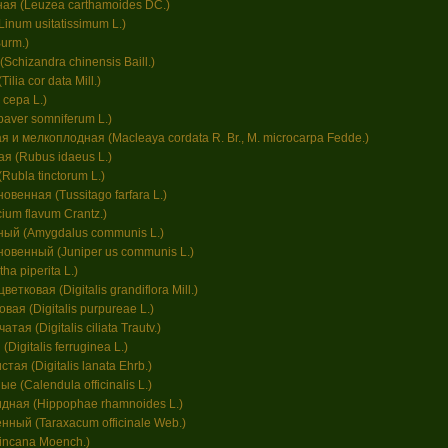
ая (Leuzea carthamoides DC.)
inum usitatissimum L.)
Burm.)
Schizandra chinensis Baill.)
lia cor data Mill.)
 сера L.)
aver somniferum L.)
 и мелкоплодная (Macleaya cordata R. Br., M. microcarpa Fedde.)
 (Rubus idaeus L.)
ubla tinctorum L.)
венная (Tussitago farfara L.)
um flavum Crantz.)
ый (Amygdalus communis L.)
венный (Juniper us communis L.)
a piperita L.)
тковая (Digitalis grandiflora Mill.)
ая (Digitalis purpureae L.)
ая (Digitalis ciliata Trautv.)
igitalis ferruginea L.)
ая (Digitalis lanata Ehrb.)
 (Calendula officinalis L.)
дная (Hippophae rhamnoides L.)
нный (Taraxacum officinale Web.)
 incana Moench.)