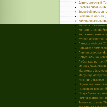
Дягиль аптечный (Arch
Ежевика сизая (Rubus
Зверобой пронзенный
Земляника лесная (Fr
Калина обыкновенная
Кислица обыкновенная
Копытень европейск
Костяника каменистая
Купена лекарственная
Ландыш майский (Conv
Лапчатка прямостояча
Линнея северная (Lin
Лопух большой (Arcti
Любка двулистная (Pla
Майник двулистный (
Манжетка обыкновенна
Медуница лекарственн
Нивяник обыкновенн
Одуванчик лекарствен
Первоцвет весенний (
Плаун булавовидный 
Ромашка аптечная (Ma
Тимьян ползучий (Thy