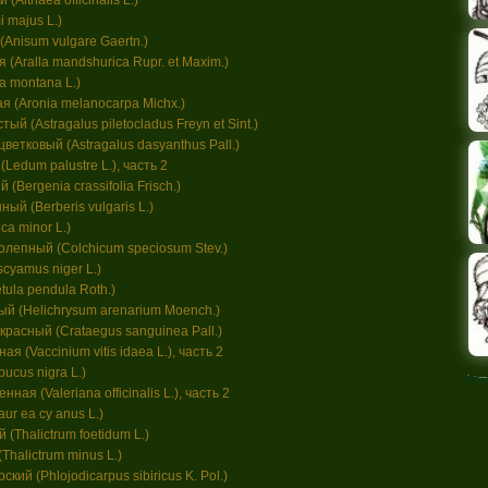
Althaea officinalis L.)
 majus L.)
Anisum vulgare Gaertn.)
(Aralla mandshurica Rupr. et Maxim.)
a montana L.)
 (Aronia melanocarpa Michx.)
ый (Astragalus piletocladus Freyn et Sint.)
етковый (Astragalus dasyanthus Pall.)
Ledum palustre L.), часть 2
(Bergenia crassifolia Frisch.)
й (Berberis vulgaris L.)
a minor L.)
лепный (Colchicum speciosum Stev.)
cyamus niger L.)
ula pendula Roth.)
й (Helichrysum arenarium Moench.)
расный (Crataegus sanguinea Pall.)
я (Vaccinium vitis idaea L.), часть 2
ucus nigra L.)
ая (Valeriana officinalis L.), часть 2
ur ea су anus L.)
(Thalictrum foetidum L.)
halictrum minus L.)
ий (Phlojodicarpus sibiricus K. Pol.)