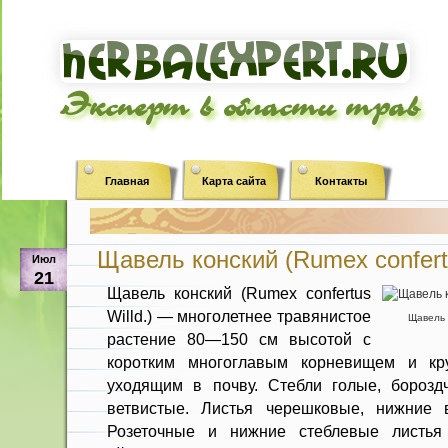
Эксперт в области трав
Главная
Карта сайта
Контакты
Щавель конский (Rumex confertu
Июл
21
Щавель конский (Rumex confertus
Willd.) — многолетнее травянистое
Щавель к
растение 80—150 см высотой с
коротким много­главым корневищем и кр
уходящим в почву. Стебли голые, борозд
ветвистые. Листья черешковые, нижние в
Розеточные и нижние стеблевые листья 