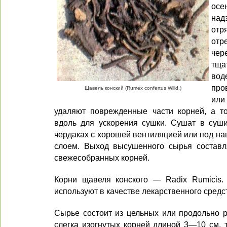
осе
над
от
отр
че
тща
вод
про
Щавель конский (Rumex confertus Willd.)
или
удаляют поврежденные части корней, а т
вдоль для ускорения сушки. Сушат в суши
чердаках с хо­рошей вентиляцией или под н
слоем. Выход высушенного сырья состав
свежесобранных корней.
Корни щавеля конского — Radix Rumicis.
используют в качестве лекарственного средс
Сырье состоит из цельных или продольно 
слег­ка изогнутых корней длиной 3—10 см, 