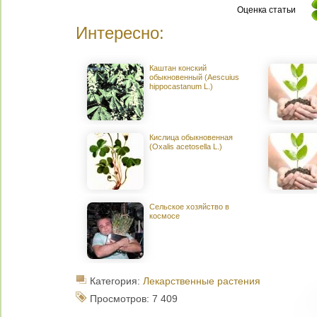
Оценка статьи
Интересно:
Каштан конский
обыкновенный (Aescuius
hippocastanum L.)
Кислица обыкновенная
(Oxalis acetosella L.)
Сельское хозяйство в
космосе
Категория:
Лекарственные растения
Просмотров: 7 409