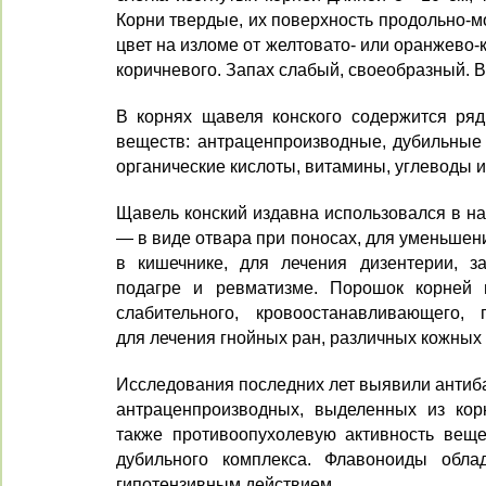
Корни твер­дые, их поверхность продольно-
цвет на изломе от желтовато- или оранжево-
коричневого. Запах слабый, своеобразный. В
В корнях щавеля конского содер­жится ряд
веществ: антраценпроизводные, дубильные
орга­нические кислоты, витамины, углеводы и
Щавель конский издавна исполь­зовался в н
— в виде отвара при поносах, для уменьшен
в кишечнике, для лечения дизентерии, з
подагре и рев­матизме. Порошок корней 
слабительного, кровооста­навливающего, п
для лечения гнойных ран, различ­ных кожных
Исследования последних лет выя­вили антиб
антраценпроизводных, выделенных из кор
также противоопухолевую активность ве­ще
дубильного комплекса. Флавоноиды обла
гипотензивным дей­ствием.