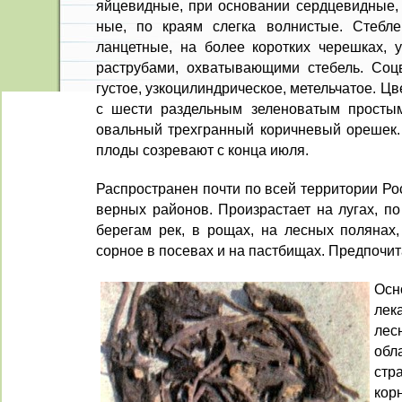
яйцевидные, при основании сердцевидные, 
ные, по краям слегка волнистые. Стеб­л
ланцетные, на более коротких черешках, 
раструбами, охватывающими стебель. Соцве
густое, узкоцилиндрическое, метельчатое. Цв
с шести раздельным зеленоватым простым
овальный трехгранный коричневый орешек.
плоды созревают с конца июля.
Распространен почти по всей территории Ро
верных районов. Произрастает на лу­гах, п
берегам рек, в рощах, на лесных полянах,
сорное в по­севах и на пастбищах. Предпочи
Осн
лек
ле
обл
ст
ко