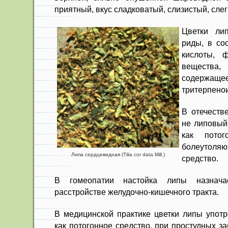
приятный, вкус сладковатый, слизистый, сле
Цветки ли
риды, в со
кис­лоты, 
вещест­в
содерж
тритерпенои
В отечеств
не липовый
как потог
боле­уто
Липа сердцевидная (Tilia cor data Mill.)
средство.
В гомеопатии настойка липы на­знача
расстройст­ве желудочно-кишечного тракта.
В медицинской практике цветки липы употр
как потогонное средство, при простудных з