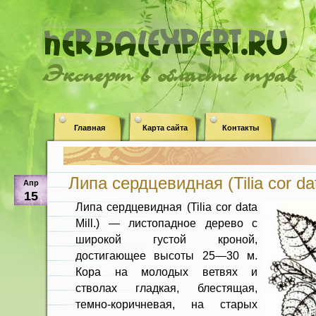
Эксперт в области трав
Главная
Карта сайта
Контакты
Липа сердцевидная (Tilia cor dat
Апр
15
Липа сердцевидная (Tilia cor data
Mill.) — листопадное дерево с
широкой густой кроной,
достигающее высоты 25—30 м.
Кора на молодых ветвях и
стволах гладкая, блестящая,
темно-коричневая, на старых