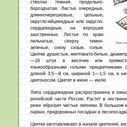
стволах темная, продольно-
бороздчатая. Листья очередные,
длинночерешковые, цельные,
округло-яйцевидные или округло-
сердцевидные, на верхушке
заостренные. Листья по краю
пильчатые, сверху темно-
Липа сер
зеленые, снизу сизые, голые.
Цветки душистые, желтовато-белые, диаметр
—16 штук в висячие или прямосто
языкообразными голыми прицветниками (
длиной 3,5—8 см, шириной 1—1,5 см, в ни
цветоносом. Цветет в июне — июле.
Липа сердцевидная распростране­на в южно
ропейской части России. Растет в листвен
реже образует чистые липняки. В большом к
парках, при­дорожных посадках и лесопосад­к
Цветки заготавливают в начале цветения, ког