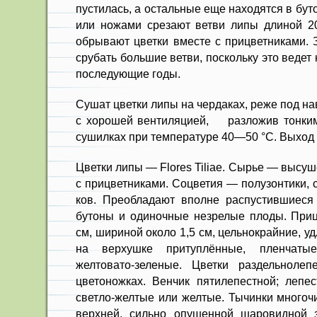
пустилась, а остальные еще находятся в бу
или ножами срезают ветви липы длиной 2
обрывают цветки вместе с прицветниками. 
срубать большие ветви, поскольку это ведет 
последующие годы.
Сушат цветки липы на чердаках, реже под н
с хорошей вентиляцией, разложив тонким
сушилках при температуре 40—50 °С. Выход 
Цветки липы — Flores Tiliae. Сырье — высу
с прицветниками. Соцветия — полузонтики, 
ков. Преобладают вполне распустив­шиеся 
бутоны и одиночные незрелые плоды. Прицв
см, шириной око­ло 1,5 см, цельнокрайние, 
на верхушке притуп­лённые, пленчатые
желтовато-зеленые. Цветки раздельно­ле
цветонож­ках. Венчик пятилепестной; лепе
светло-желтые или желтые. Тычинки многоч
верхней, сильно опу­шенной шаровидной 