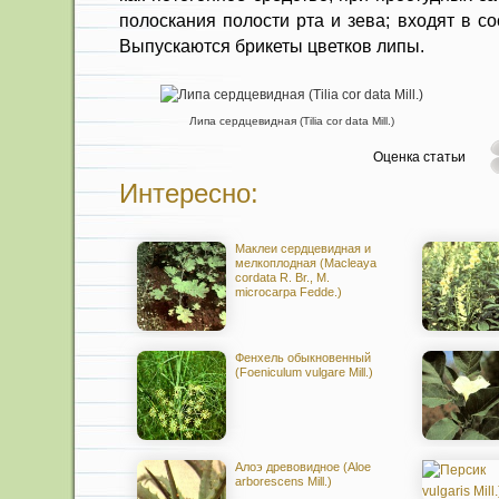
полоскания полости рта и зева; входят в с
Выпускаются бри­кеты цветков липы.
Липа сердцевидная (Tilia cor data Mill.)
Оценка статьи
Интересно:
Маклеи сердцевидная и
мелкоплодная (Macleaya
cordata R. Br., M.
microcarpa Fedde.)
Фенхель обыкновенный
(Foeniculum vulgare Mill.)
Алоэ древовидное (Aloe
arborescens Mill.)