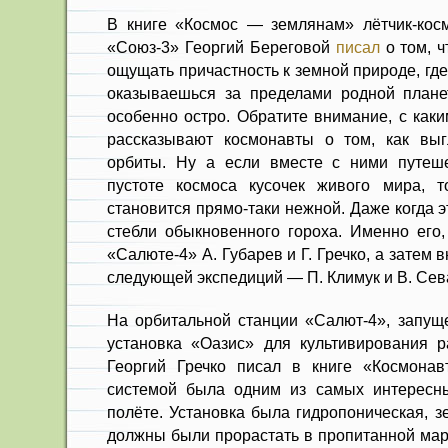
В книге «Космос — землянам» лётчик-косм
«Союз-3» Георгий Береговой
писал
о том, ч
ощущать причастность к земной природе, где
оказываешься за пределами родной плане
особенно остро. Обратите внимание, с как
рассказывают космонавты о том, как вы
орбиты. Ну а если вместе с ними путеше
пустоте космоса кусочек живого мира, т
становится прямо-таки нежной. Даже когда 
стебли обыкновенного гороха. Именно его,
«Салюте-4» А. Губарев и Г. Гречко, а затем 
следующей экспедиций — П. Климук и В. Сев
На орбитальной станции «Салют-4», запуще
установка «Оазис» для культивирования р
Георгий Гречко писал в книге «Космона
системой была одним из самых интересны
полёте. Установка была гидропоническая, 
должны были прорастать в пропитанной мар