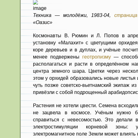
Техника — молодёжи, 1983-04,
страница
«Оазис»
Космонавты В. Рюмин и Л. Попов в апре
установку «Малахит» с цветущими орхидея
коре деревьев и в дуплах, и учёные посчит
менее подвержены
геотропизму
— способн
располагаться и расти в определённом на
центра земного шара. Цветки через нескол
этом у орхидей образовались новые листья
чуть позже советско-вьетнамский экипаж из
привёзли с собой подрощенный арабидопсис
Растения не хотели цвести. Семена всходил
не зацвела в космосе. Учёным нужно б
справиться с невесомостью. Это делали 
электростимуляции корневой зоны: 
электромагнитное поле Земли может влиять 