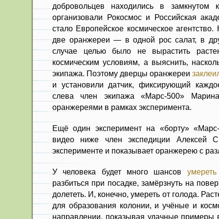
добровольцев находились в замкнутом к
организовали Рокосмос и Российская акад
стало Европейское космическое агентство. 
две оранжереи — в одной рос салат, в др
случае целью было не вырастить расте
космическим условиям, а выяснить, наскол
экипажа. Поэтому дверцы оранжереи
заклеи
и установили датчик, фиксирующий каждо
слева член экипажа «Марс-500» Марина
оранжереями в рамках эксперимента.
Ещё один эксперимент на «борту» «Марс
видео ниже член экспедиции Алексей С
эксперименте и показывает оранжерею с ра
У человека будет много шансов
умереть
разбиться при посадке, замёрзнуть на пове
долететь. И, конечно, умереть от голода. Ра
для образования колонии, и учёные и косм
направлении, показывая удачные примеры