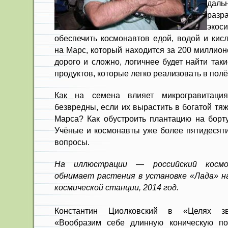
даль
раз
экос
обеспечить космонавтов едой, водой и кис
на Марс, который находится за 200 миллион
дорого и сложно, логичнее будет найти так
продуктов, которые легко реализовать в полё
Как на семена влияет микрогравитаци
безвредны, если их вырастить в богатой т
Марса? Как обустроить плантацию на борту
Учёные и космонавты уже более пятидесяти
вопросы.
На иллюстрации — российский косм
обнимает растения в установке «Лада» н
космической станции, 2014 год.
Константин Циолковский в «Целях зв
«Вообразим себе длинную коническую пов