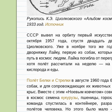
Рукопись К.Э. Циолковского «Альбом кос
1933 год.
Источник
СССР вывел на орбиту первый искусств
октября 1957 года, спустя двадцать д
Циолковского. Уже в ноябре того же го
дворняжку Лайку, первую из собак, котор
путь в космос людям. Лайка погибла от перег
хотя полёт рассчитали на неделю — на
кислорода и еды.
Полёт Белки и Стрелки
в августе 1960 года 
собак, и для сопровождающих их животных
крыс. Вместе с этим «Ноевым ковчегом» сов
в космос семена
кукурузы
, пшеницы, горох
команда спустилась в контейнере, разр
полётов человека. Но этого было мало 