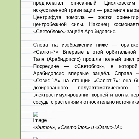
предполагал описанный Циолковски
искусственной гравитации — растения выра
Центрифуга помогла — ростки ориентир
центробежной силы. Наконец космонавт
«Светоблоке» зацвёл Арабидопсис.
Слева на изображении ниже — оранже
«Салют-7». Впервые в этой орбитальной 
Таля (Арабидопсис) прошла полный цикл р
Посредине — «Светоблок», в которой
Арабидопсис впервые зацвёл. Справа 
«Оазис-1А» на станции «Салют-7»: она б
дозированного полуавтоматическог
электростимулирования корней и могла пе
сосуды с растениями относительно источника
«Фитон», «Светоблок» и «Оазис-1А»