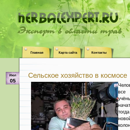
Эксперт в области трав
Главная
Карта сайта
Контакты
Сельское хозяйство в космосе
Июл
05
Чело
все
учён
начат
тогд
нов
коло