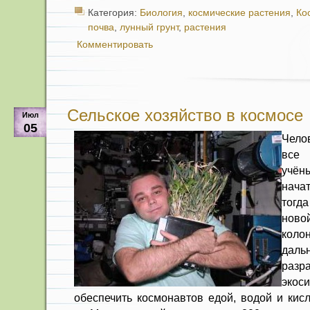
Категория:
Биология
,
космические растения
,
Ко
почва
,
лунный грунт
,
растения
Комментировать
Сельское хозяйство в космосе
Июл
05
Чело
все
учён
начат
тогд
нов
коло
даль
раз
экос
обеспечить космонавтов едой, водой и кис