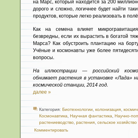
на Марс, который находится за 200 миллион
дорого и сложно, логичнее будет найти так
продуктов, которые легко реализовать в полё
Как на семена влияет микрогравитаци
безвредны, если их вырастить в богатой т
Марса? Как обустроить плантацию на борту
Учёные и космонавты уже более пятидесяти
вопросы.
На иллюстрации — российский косм
обнимает растения в установке «Лада» н
космической станции, 2014 год.
далее »
Категория:
Биотехнологии
,
колонизация
,
космич
Космонавтика
,
Научная фантастика
,
Научно-по
растениеводство
,
растения
,
сельское хозяйство
Комментировать