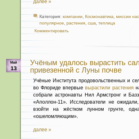
далее »
Категория:
компании
,
Космонавтика
,
миссии на
популярное
,
растения
,
сша
,
теплица
Комментировать
Учёным удалось вырастить сал
Май
13
привезенной с Луны почве
Учёные Института продовольственных и сел
во Флориде впервые
вырастили растения
на
собрали астронавты Нил Армстронг и Баз
«Аполлон-11». Исследователи не ожидали,
взойти на жёстком лунном грунте, одна
«ошеломляющим».
далее »