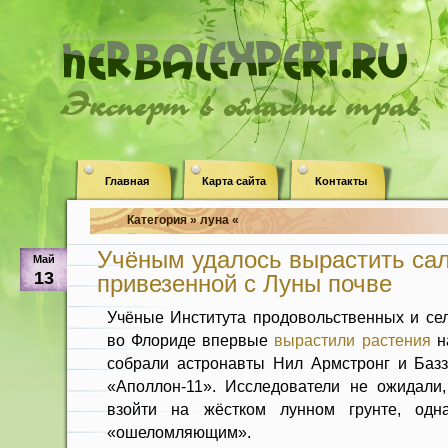
Эксперт в области трав
Главная
Карта сайта
Контакты
Категория » луна «
Учёным удалось вырастить сал
Май
13
привезенной с Луны почве
Учёные Института продовольственных и сел
во Флориде впервые
вырастили растения
на
собрали астронавты Нил Армстронг и Баз
«Аполлон-11». Исследователи не ожидали,
взойти на жёстком лунном грунте, одна
«ошеломляющим».