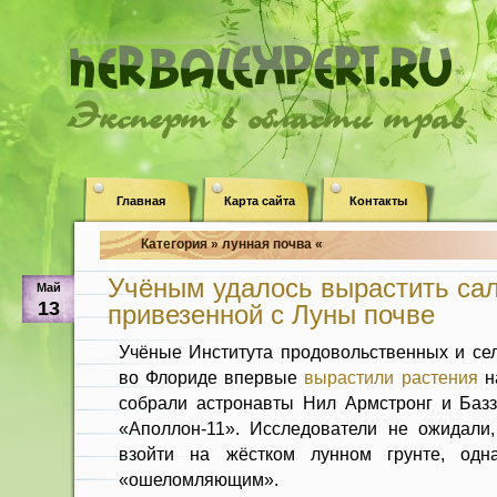
Эксперт в области трав
Главная
Карта сайта
Контакты
Категория » лунная почва «
Учёным удалось вырастить сал
Май
13
привезенной с Луны почве
Учёные Института продовольственных и сел
во Флориде впервые
вырастили растения
на
собрали астронавты Нил Армстронг и Баз
«Аполлон-11». Исследователи не ожидали,
взойти на жёстком лунном грунте, одна
«ошеломляющим».