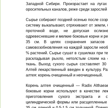
Западной Си­бири. Произрастает на лугах
оросительных каналов, реже среди зарослей 
Сырье собирают поздней осенью после созр
сис­тему выкапывают, отряхивают от зем­ли
проточной воде, не допуская ослизн
одревесневшие и мелкие бо­ковые корни и р
35 см. В целях сохранения запасов 
самовозобнов­ления на каждой заросли необ
% растений. Сырье сушат в сушилках при те
раскладывая рыхло, нетолстым слоем на 
ткань. Выход сухого сырья составляет 30 
Алтей лекарственный введен в культуру. Р
алтея: корень очищенный и неочищенный.
Корень алтея очищенный — Radix Althaea
боковые корни использу­ют в качестве ле
приготовления сухого экстракта и с
цилиндрической формы или расщепленные 
35 см длиной и 0,5-1,5 см толщиной. Повер