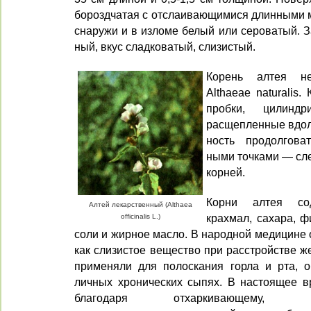
бороздчатая с отслаиваю­щимися длинными 
снаружи и в изломе белый или сероватый. З
ный, вкус сладковатый, слизистый.
Корень алтея н
Althaeae naturalis
пробки, цилинд
расщеплен­ные вдол
ность продолгова
ными точками — сл
корней.
Корни алтея сод
Алтей лекарственный (Althaea
крахмал, сахара, 
officinalis L.)
соли и жирное масло. В народной медицине 
как слизистое вещество при расстройстве ж
применяли для полоскания горла и рта, 
личных хронических сыпях. В настоящее вр
благодаря отхаркивающему, м