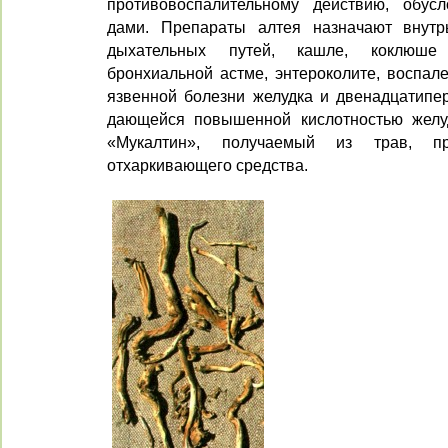
противовоспалительному действию, обусл
дами. Препараты алтея назначают внутр
дыхатель­ных путей, кашле, коклюше б
бронхиальной астме, энтероколите, воспале
язвенной болезни желудка и двенадцатипер
дающейся повышенной кислотностью желуд
«Мукалтин», получаемый из трав, п
отхаркивающего средства.