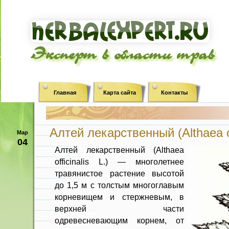
Эксперт в области трав
Главная
Карта сайта
Контакты
Алтей лекарственный (Althaea off
Мар
04
Алтей лекарственный (Althaea
officinalis L.) — многолетнее
травянистое растение вы­сотой
до 1,5 м с толстым многоглавым
корневищем и стержневым, в
верхней части
одревесневающим корнем, от