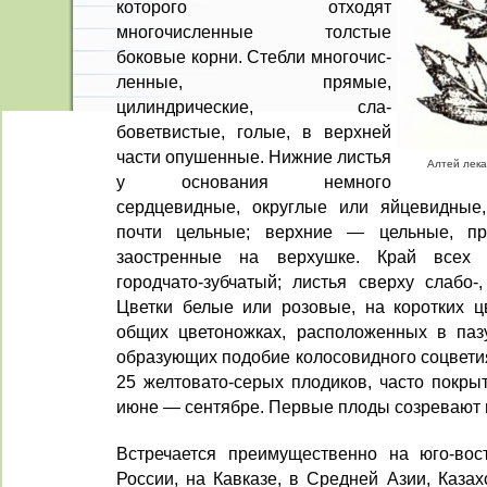
которого отходят
многочисленные толс­тые
боковые корни. Стебли многочис­
ленные, прямые,
цилиндрические, сла­
боветвистые, голые, в верхней
части опушенные. Нижние листья
Алтей лекар
у основа­ния немного
сердцевидные, округлые или яйцевидные,
почти цельные; верхние — цельные, про
заостренные на верхушке. Край всех л
городчато-зубчатый; листья сверху слабо-
Цветки белые или розовые, на корот­ких ц
общих цветоножках, расположенных в пазу
образующих подобие колосовидного соцветия
25 желтовато-серых плодиков, часто покры
июне — сентябре. Первые плоды созревают 
Встречается преимущественно на юго-вос
России, на Кавказе, в Средней Азии, Казах