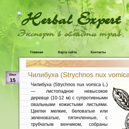
Эксперт в области трав
Главная
Карта сайта
Контакты
Чилибуха (Strychnos nux vomica
Июл
15
Чилибуха (Strychnos nux vomica L.)
— листопадное невысокое
деревце (10-12 м) с супротивными
овальными кожистыми листьями.
Цветки мелкие, беловатые или
зеленоватые, пятичленные, с
трубчатым венчиком, собраны