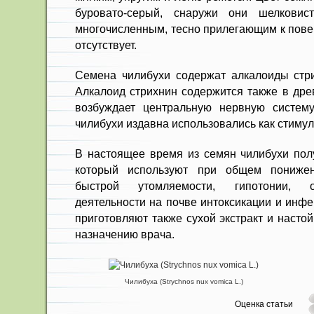
бурова­то-серый, снаружи они шелковист
многочисленным, тесно прилегающим к пове
отсутствует.
Семена чилибухи содержат алка­лоиды стр
Алкалоид стрихнин содержится также в дре
возбуж­дает центральную нервную систем
чилибухи издавна использовались как стиму
В настоящее время из семян чили­бухи пол
который используют при общем пони­же
быстрой утомляемости, гипотонии, о
деятельности на почве инто­ксикации и инфе
приготовляют также сухой экст­ракт и насто
назначению врача.
Чилибуха (Strychnos nux vomica L.)
Оценка статьи