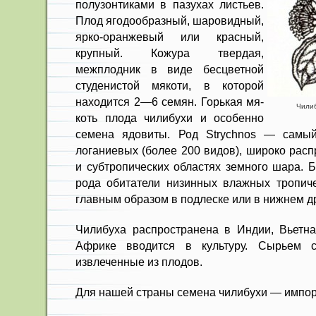
полузонтиками в пазухах листьев.
Плод ягодообразный, шаровидный,
яр­ко-оранжевый или красный,
крупный. Кожура твердая,
межплодник в виде бесцветной
студенистой мякоти, в кото­рой
находится 2—6 семян. Горькая мя­
Чилиб
коть плода чилибухи и особенно
семена ядовиты. Род Strychnos — самый
логаниевых (более 200 видов), широко расп
и субтропических областях земного шара. Б
рода обитатели низинных влажных тропиче
глав­ным образом в подлеске или в нижнем д
Чилибуха распространена в Ин­дии, Вьетна
Африке вводится в культуру. Сырьем с
извлеченные из плодов.
Для нашей страны семена чили­бухи — импор