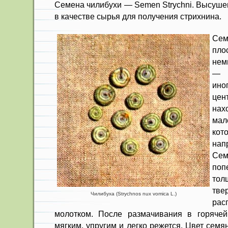
Семена чилибухи — Semen Strychni. Высуше
в ка­честве сырья для получения стрихнина.
Сем
пло
нем
— в
ино
цен
нах
мал
ко
нап
Се
по
то
тве
Чилибуха (Strychnos nux vomica L.)
ра
молотком. После размачивания в горячей
мягким, упругим и легко режется. Цвет семя