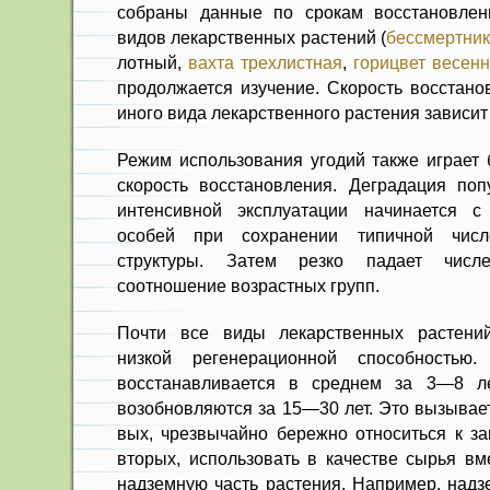
собраны данные по срокам восстановле
видов лекарственных растений (
бессмертник
лотный,
вахта трехлистная
,
горицвет весен
про­должается изучение. Скорость восста­н
иного вида лекарственного растения зависит
Режим использования угодий так­же играет
ско­рость восстановления. Деградация по­
интенсивной эксплуатации начинается с
особей при сохранении типичной числ
структуры. Затем резко падает числе
соотношение воз­растных групп.
Почти все виды лекарственных растени
низкой регенерационной способностью
восстанавливается в среднем за 3—8 л
возобновляются за 15—30 лет. Это вызывает
вых, чрезвычайно бережно относиться к за
вторых, использовать в качестве сырья вм
надземную часть растения. Например, надз