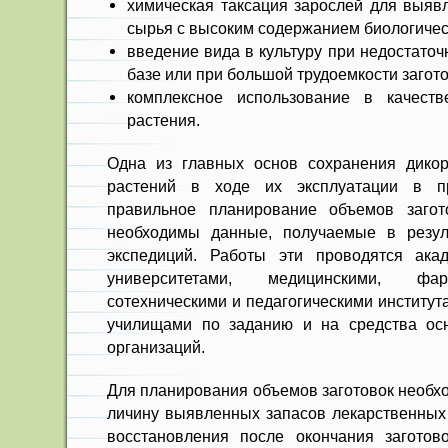
химическая таксация зарослей для выяв
сырья с высоким содержанием биологичес
введение вида в культуру при недостато
ба­зе или при большой трудоемкости за­гото
комплексное использование в качест
растения.
Одна из главных основ сохранения дикор
растений в ходе их эксплуатации в 
правильное планирование объемов загот
необходимы данные, получаемые в ре­зул
экспедиций. Работы эти проводятся ака
университетами, медицинскими, фар
сотехническими и педагогическими инс­титу
учили­щами по заданию и на средства осн
организаций.
Для планирования объемов заго­товок необхо
личину выявленных запасов лекарст­венных 
восста­новления после окончания загото