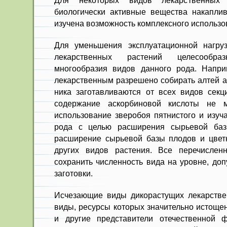
Для некоторых видов лекарствен­ных
биологически активные вещества накаплив
изучена возможность комплексного использо
Для уменьшения эксплуатационной нагру
лекарственных растений целесообра
многообразия видов данного рода. Напри
лекарственным разрешено соби­рать алтей 
ника заготавливаются от всех видов секц
содержа­ние аскорбиновой кислоты не 
использование зверо­боя пятнистого и изуч
рода с целью расширения сырьевой баз
расширение сырьевой базы плодов и цве
других видов растения. Все перечисле
сохранить числен­ность вида на уровне, д
заготовки.
Исчезающие виды дикорастущих лекарстве
виды, ресурсы которых значительно исто­ще
и другие представители отечественной 