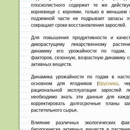
плосколистного содержит те же действ
корневище с корнями, только в мень­шем 
подземной части не подрывает запасы э
сокращает сроки восста­новления зарослей.
Для повышения продуктивности и качес
дикорас­тущему лекарственному растен
динамику его урожай­ности по годам, 
факторов, сезонную, возрастную дина­мику 
актив­ных веществ.
Динамика урожайности по годам в наст
основном для ягодников (
брусника
, ч
рациональной эксплуа­тации зарослей ле
необходимо знать эти данные для каждо
корректи­ровать долгосрочные планы заг
растительного сырья.
Влияние различных экологических фа
биологически активных веществ в растени