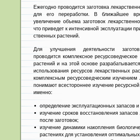
Ежегодно проводится заготовка лекарственн
для его переработки. В ближайшее вре
увеличение объема за­готовок лекарственно
что приведет к интенсивной экс­плуатации п
ственных растений.
Для улучшения деятельности заго­тов
проводится комплексное ресурсоведческое 
растений и на этой ос­нове разрабатываетс
использования ресурсов ле­карственных ра
комплексным ресурсоведческим изучением 
по­нимают всестороннее изучение ресурс­но
именно:
определение эксплуатационных запасов и
изучение сроков восстановле­ния запасов
после заготовок;
изучение динамики накопления биологич
рас­тениях для установления оптимальных