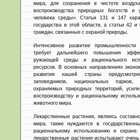
мира, для сохранения в чистоте воз­дух
воспроиз­водства природных богатств и 
человека среды». Статьи 131 и 147 харак
государства в этой области, а статьи 42 и
граждан, связанные с охраной природы.
Интенсив­ное развитие промышленности и
требует дальнейшего повышения эффе
ружающей среды и рационального ис­п
ресурсов. В основных направлениях эконом
развития нашей страны предусмотр
заповедников, национальных пар­ков,
охраняемых природных территорий, усиле
воспроизводству и ра­циональному использ
животного мира.
Лекарственные растения, являясь составно
мира, также нуждаются в государственн
рациональному ис­пользованию и охране.
лекарственные растения испы­тывают очень