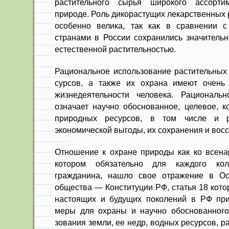
расти­тельного сырья широкого ассорти
природе. Роль дико­растущих лекарственных
особенно велика, так как в сравнении с
странами в России сохранились значительн
естест­венной растительностью.
Рациональное использование рас­тительных
сурсов, а также их охрана имеют очень
жизнедеятель­ности человека. Рациональн
означает научно обосно­ванное, целевое, к
природных ресурсов, в том числе и р
экономической выгоды, их сохранения и восс
Отношение к охране природы как ко всенар
кото­ром обязательно для каждого кол
гражданина, нашло свое отражение в Ос
общества — Конституции РФ, статья 18 кото
настоящих и будущих по­колений в РФ пр
меры для охраны и научно обоснованного
зования земли, ее недр, водных ре­сурсов, р