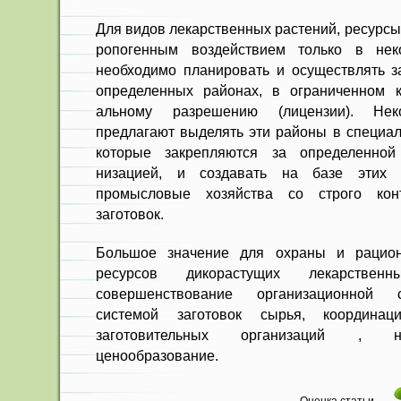
Для видов лекарственных расте­ний, ресурс
ропогенным воздействием только в не­к
необходимо планировать и осуществлять за
определенных районах, в ограниченном к
альному разрешению (лицензии). Нек
предлагают вы­делять эти районы в специал
которые закрепляются за определенной 
низацией, и создавать на базе этих у
промысловые хо­зяйства со строго кон
заготовок.
Большое значение для охраны и рацион
ресурсов дикорастущих лекарствен
совершенствование организаци­онной 
системой заготовок сырья, координаци
заготовительных организа­ций , н
ценообразование.