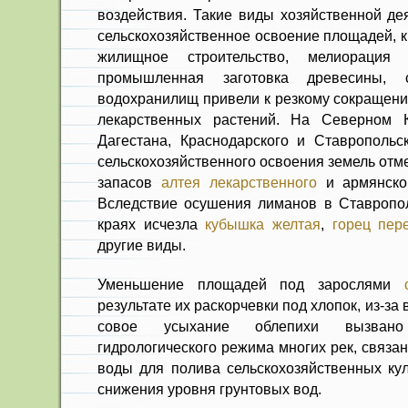
воздействия. Такие виды хозяйственной дея
сельскохозяйственное освое­ние площадей,
жилищное строительство, мелиора­ция
промышлен­ная заготовка древесины, 
водохранилищ привели к резкому со­кращен
ле­карственных растений. На Северном К
Дагестана, Краснодар­ского и Ставропольск
сельскохозяйственного освое­ния земель от
запасов
алтея лекарственного
и ар­мянск
Вслед­ствие осушения лиманов в Ставропол
краях исчезла
кубышка желтая
,
горец пер
другие виды.
Уменьшение площадей под зарослями
результате их раскорчевки под хлопок, из-за
совое усыхание облепихи вызвано
гидрологического ре­жима многих рек, связа
воды для полива сель­скохозяйственных кул
снижения уровня грунтовых вод.