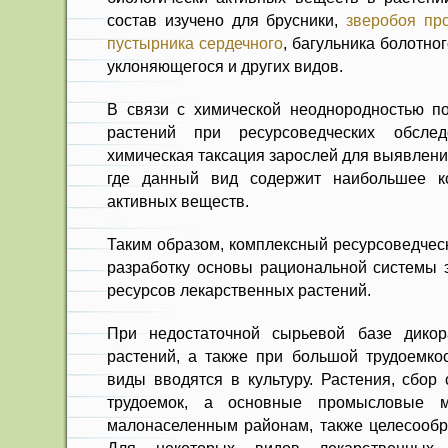
состав изучено для брус­ники,
зверобоя пр
пустырника сердечного
, багуль­ника болотно
уклоняющегося и других видов.
В связи с химической неоднород­ностью п
рас­тений при ресурсоведческих обсле
химическая такса­ция зарослей для выявлен
где данный вид со­держит наибольшее ко
активных веществ.
Таким образом, комплексный ресурсоведчес
разработку основы рациональной сис­темы 
ре­сурсов лекарственных растений.
При недостаточной сырьевой базе дикор
расте­ний, а также при большой трудоем­ко
виды вво­дятся в культуру. Растения, сбор
трудоемок, а основные промысловые 
малонаселенным районам, также целесообра