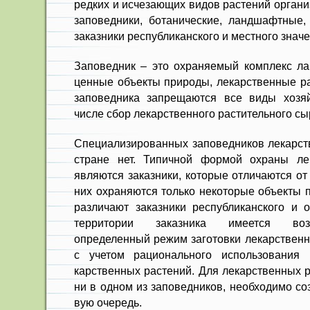
редких и исчезающих видов растений орган
заповедники, ботани­ческие, ландшафтные,
заказники республиканского и местного значе
Заповедник – это охраняемый ком­плекс ла
цен­ные объекты природы, лекарственные ра
заповед­ника запрещаются все виды хозяй
числе сбор лекар­ственного растительного сы
Специализированных заповедни­ков лекарст
стране нет. Типичной формой охраны л
являются заказники, которые отличаются от 
них охраняются только некоторые объекты 
различают заказники республиканского и о
территории заказника имеется возм
определенный режим заготовки лекарственно
с учетом рационального использования 
карственных растений. Для лекарст­венных 
ни в одном из заповедников, необходимо со
вую очередь.