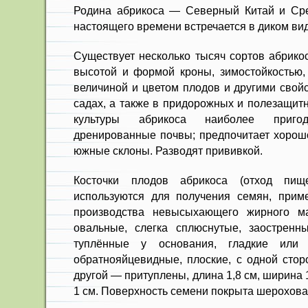
Родина абрикоса — Северный Китай и Сре
настоящего времени встречается в диком вид
Существует несколько тысяч сор­тов абрико
вы­сотой и формой кроны, зимостой­костью
вели­чиной и цветом плодов и другими свой
садах, а также в придорожных и полезащит­
культуры абрикоса наиболее приго
дренированные почвы; предпо­читает хорош
южные склоны. Разводят прививкой.
Косточки плодов абрикоса (отход пищ
использу­ются для получения семян, прим
производства невысыхающего жирного мас
овальные, слегка сплюс­нутые, заострен
туплённые у основания, гладкие или
обратнояйцевидные, плоские, с одной сторо
другой — притуп­лены, длина 1,8 см, ширина
1 см. Поверхность се­мени покрыта шерохова