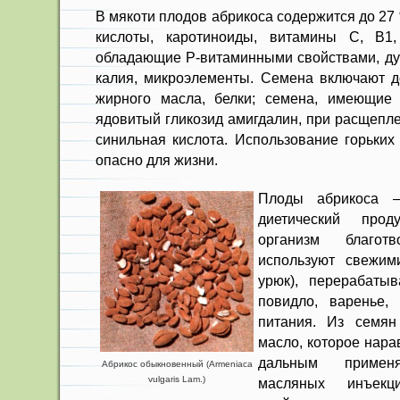
В мякоти плодов абрикоса со­держится до 27 
кислоты, каротиноиды, витамины С, B1
обладаю­щие Р-витаминными свойствами, ду
калия, микро­элементы. Семена включают
жирного масла, белки; семена, имеющие г
ядовитый гликозид амигдалин, при расщепле
синильная кислота. Использо­вание горьки
опасно для жизни.
Плоды абрикоса 
диетический прод
организм благот
используют свежим
урюк), перерабаты
повидло, варенье,
питания. Из се­мя
масло, ко­торое нар
дальным примен
Абрикос обыкновенный (Armeniaca
vulgaris Lam.)
масляных инъекц