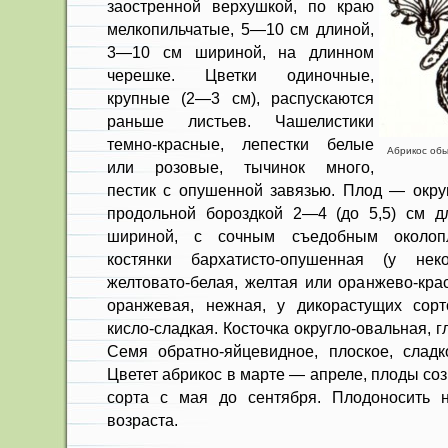
заостренной верхушкой, по краю
мелкопильчатые, 5—10 см длиной,
3—10 см шириной, на длинном
черешке. Цветки одиноч­ные,
крупные (2—3 см), распускаются
раньше листьев. Чашелистики
темно-красные, лепестки белые
Абрикос обы
или розовые, тычинок много,
пестик с опушенной за­вязью. Плод — окр
продольной бороздкой 2—4 (до 5,5) см д
шириной, с сочным съедобным около­пл
костянки бар­хатисто-опушенная (у неко
желтовато-белая, желтая или оранжево-кра
оранжевая, нежная, у дикорасту­щих сорт
кисло-сладкая. Косточка округло-овальная, 
Семя обратно-яйцевидное, плоское, сладко
Цветет абрикос в мар­те — апреле, плоды соз
сорта с мая до сентяб­ря. Плодоносить н
возраста.