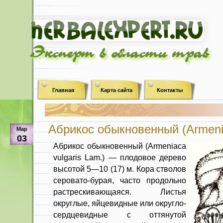
Эксперт в области трав
Главная
Карта сайта
Контакты
Абрикос обыкновенный (Armenia
Мар
03
Абрикос обыкновенный (Armeniaca
vulgaris Lam.) — плодовое дерево
высотой 5—10 (17) м. Кора стволов
серовато-бурая, часто продольно
растрескивающаяся. Листья
округлые, яйцевидные или округло-
сердцевидные с оттянутой