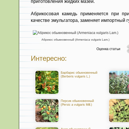
приготовления жидких мазей.
Абрикосовая камедь применяется при при
качест­ве эмульгатора, заменяет импортный 
Абрикос обыкновенный (Armeniaca vulgaris Lam.)
Оценка статьи
Интересно:
Барбарис обыкновенный
(Berberis vulgaris L.)
Персик обыкновенный
(Регsic a vulgaris Mill.)