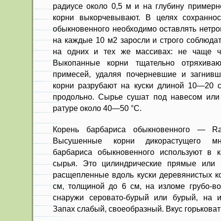
радиусе около 0,5 м и на глубину примерно
корни выкорчевывают. В целях сох­ранно
обыкно­венного необходимо оставлять нетро
на каждые 10 м2 заросли и строго соблюдат
на одних и тех же массивах: не чаще ч
Выкопанные корни тщательно от­ряхива
примесей, удаляя почерневшие и загнивш
корни разрубают на куски длиной 10—20 с
продольно. Сырье сушат под навесом или
ратуре около 40—50 °С.
Корень барбариса обыкновенного — Radix
Высушенные корни дикорастущего мно
барбариса обыкновенного используют в к
сырья. Это цилиндри­ческие прямые или 
расщепленные вдоль куски деревя­нистых к
см, толщиной до 6 см, на изломе грубо-во
снаружи се­ровато-бурый или бурый, на 
Запах слабый, своеоб­разный. Вкус горькова