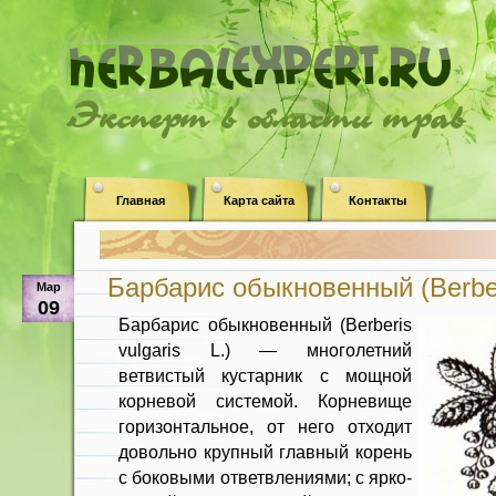
Эксперт в области трав
Главная
Карта сайта
Контакты
Барбарис обыкновенный (Berberi
Мар
09
Барбарис обыкновенный (Berberis
vulgaris L.) — многолетний
ветвистый кустарник с мощной
корневой системой. Корневище
горизонтальное, от него отходит
до­вольно крупный главный корень
с боко­выми ответвлениями; с ярко-