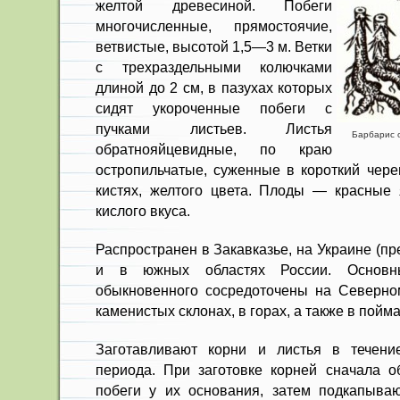
желтой древесиной. Побеги
многочисленные, прямостоячие,
ветвистые, высотой 1,5—3 м. Ветки
с трехраздельными колючками
длиной до 2 см, в пазухах которых
сидят укороченные побеги с
пучками листьев. Листья
Барбарис о
обратнояйцевидные, по краю
остропильчатые, су­женные в короткий чер
кистях, желтого цвета. Плоды — красные
кислого вкуса.
Распространен в Закавказье, на Украине (п
и в южных областях России. Основн
обыкновенного сос­редоточены на Северном
каменистых склонах, в го­рах, а также в поймах
Заготавливают корни и листья в течение
периода. При заготовке корней сначала о
побеги у их осно­вания, затем подкапываю