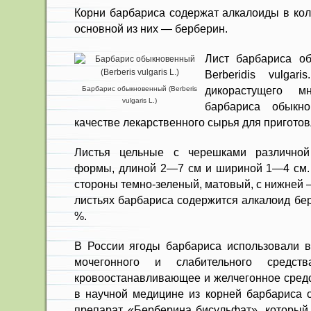
Корни барбариса содержат алка­лоиды в кол
основной из них — берберин.
Лист барбариса о
Berberidis vulgar
дикорастущего мн
Барбарис обыкновенный (Berberis
vulgaris L.)
барбариса обыкно
качестве лекарственного сырья для приготов
Листья цельные с черешками раз­личной
формы, длиной 2—7 см и шириной 1—4 см. 
стороны темно-зеленый, матовый, с нижней —
листьях барбариса содержится алкалоид бер
%.
В России ягоды барбариса исполь­зовали в
моче­гонного и слабительного сред
кровоостанавливающее и желчегонное средс
в научной медицине из корней барбариса 
препарат «Берберина бисульфат», ко­торый