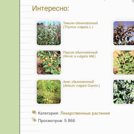
Интересно:
Тимьян обыкновенный
(Thymus vulgaris L.)
Персик обыкновенный
(Регsic a vulgaris Mill.)
Анис обыкновенный
(Anisum vulgare Gaertn.)
Категория:
Лекарственные растения
Просмотров: 5 866