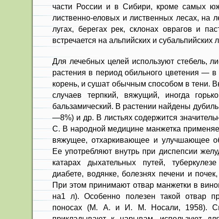
части России и в Сибири, кроме самых юж
лиственно-еловых и лиственных лесах, на л
лугах, берегах рек, склонах оврагов и па
встречается на альпийских и субальпийских л
Для лечебных целей используют стебель, ли
растения в период обильного цветения — в
корень, и сушат обычным способом в тени. 
случаев терпкий, вяжущий, иногда горьк
бальзамический. В растении найдены дубиль
—8%) и др. В листьях содержится значитель
С. В народной медицине манжетка применяет
вяжущее, отхаркивающее и улучшающее об
Ее употребляют внутрь при диспепсии желуд
катарах дыхательных путей, туберкулезе
диабете, водянке, болезнях печени и почек
При этом принимают отвар манжетки в вино
на1 л). Особенно полезен такой отвар п
поносах (М. А. и И. М. Носали, 1958). 
прикладывают к нарывам, используют дл