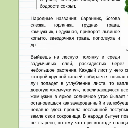
бодрости сокрыт.
Народные названия: баранник, богова
слезка, горлянка, грудная трава,
камчужник, недужная, приворот, львиное
копыто, звездочная трава, поползуха и
др.
М
Выйдешь на лесную полянку и среди
задумчивых елей, раскидистых берез
небольшое растение. Каждый лист у него с
которой крупной каплей собирается ночная 
луч попадет в углубление листа, то капл
дорогую «жемчужину», переливающуюся всем
жемчужин в яркое солнечное утро бывает т
остановишься как зачарованный и залюбуешь
недавно здесь прошла неслышной поступь
земле свои сокровища. В народе бытует пов
не стареют, потому что при восходе солнц