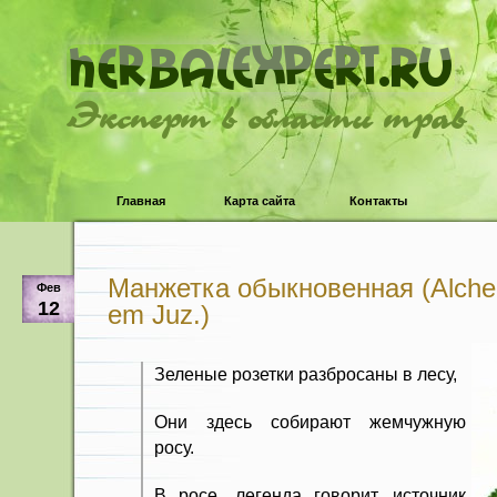
Эксперт в области трав
Главная
Карта сайта
Контакты
Манжетка обыкновенная (Alchemi
Фев
12
em Juz.)
Зеленые розетки разбросаны в лесу,
Они здесь собирают жемчужную
росу.
В росе, легенда говорит, источник