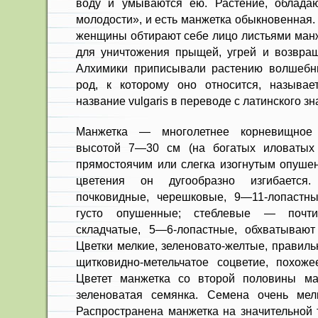
воду и умываются ею. Растение, облада
молодости», и есть манжетка обыкновенная.
женщины обтирают себе лицо листьями манж
для уничтожения прыщей, угрей и возвра
Алхимики приписывали растению волшебны
род, к которому оно относится, называет
название vulgaris в переводе с латинского з
Манжетка — многолетнее корневищное 
высотой 7—30 см (на богатых иловатых
прямостоячим или слегка изогнутым опуше
цветения он дугообразно изгибается
почковидные, черешковые, 9—11-лопастны
густо опушенные; стеблевые — почти
складчатые, 5—6-лопастные, обхватывают
Цветки мелкие, зеленовато-желтые, правил
щитковидно-метельчатое соцветие, похож
Цветет манжетка со второй половины м
зеленоватая семянка. Семена очень мел
Распространена манжетка на значительной 