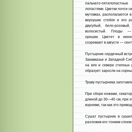
пальчато-пятилопастные 
лопастями. Цветки почти с
мутовках, рас­полагаются в
вер­хушке стебля и его р
двугубый, бело-розовый,
волосистый. Плоды — 
орешки. Цветет в ию
созревают в ав­густе — сен
Пустырник сердечный встре
Закавказье и Западной Сиб
на юге и севере степных 
образует заросли на сорны
Траву пустырника заготавли
При сборе ножами, секато
длиной до 30—40 см, при э
корнями, так как это привод
Сушат пустырник в сушил
разложив его тонким слоем