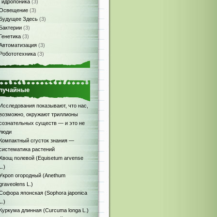
Гидропоника
(3)
Освещение
(3)
Будущее Здесь
(3)
Бактерии
(3)
Генетика
(3)
Автоматизация
(3)
Робототехника
(3)
лучайные
Исследования показывают, что нас,
возможно, окружают триллионы
сознательных существ — и это не
люди
Компактный сгусток знания —
систематика растений
Хвощ полевой (Equisetum arvense
L.)
Укроп огородный (Anethum
graveolens L.)
Софора японская (Sophora japonica
L.)
Куркума длинная (Curcuma longa L.)