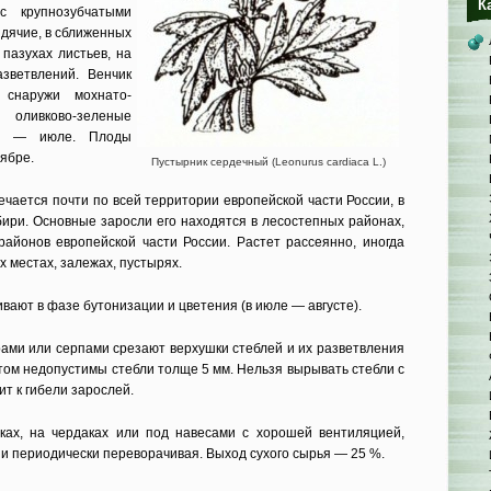
К
с крупно­зубчатыми
идячие, в сближенных
 пазухах листьев, на
азветвлений. Венчик
 снару­жи мохнато-
оливково-зеленые
не — июле. Плоды
тябре.
Пустырник сердечный (Leonurus cardiaca L.)
чается почти по всей территории европейской части России, в
ири. Основные заросли его находя­тся в лесостепных районах,
районов европейской части России. Растет рассеянно, иногда
х местах, залежах, пустырях.
вают в фазе бутонизации и цветения (в ию­ле — августе).
рами или серпами срезают верхушки стеблей и их разветвления
том недопустимы стебли тол­ще 5 мм. Нельзя вырывать стебли с
ит к гибели зарослей.
ках, на чердаках или под навесами с хорошей вентиляцией,
 и периодически переворачивая. Выход сухого сырья — 25 %.