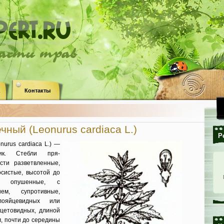
ласти трав
Контакты
ный (Leonurus cardiaca L.)
Р
urus cardiaca L.) —
ник. Стебли пря­
сти разветвлен­ные,
сис­тые, высотой до
я опушенные, с
­ем, супротивные,
лояйцевидных или
цетовидных, длиной
, почти до середи­ны