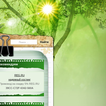
екомендуем
REG.RU
надежный хостинг
Промокод на скидку 5% REG.RU
39CC-C72F-6342-560A