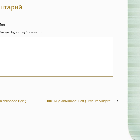
ентарий
Имя
Mail (не будет опубликовано)
a drupacea Bge.)
Пшеница обыкновенная (Triticum vulgare L.)
»