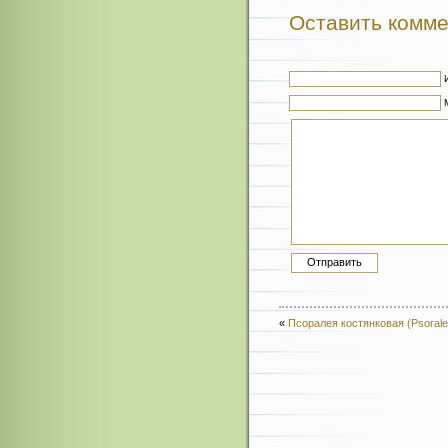
Оставить комм
«
Псоралея костянковая (Psorale