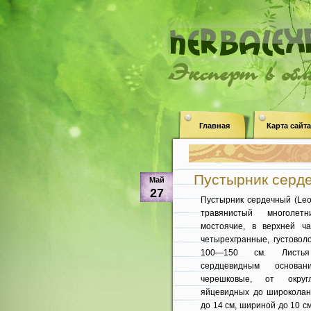
Эксперт в об
Главная
Карта сайта
Пустырник сердеч
Май
27
Пустырник сердечный (Leon
травянистый многолет
мостоячие, в верхней ча
четырехгранные, густоволо
100—150 см. Листь
сердцевидным основани
черешковые, от округ
яйцевидных до широколан
до 14 см, шириной до 10 см