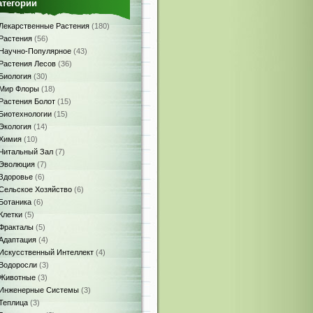
атегории
Лекарственные Растения
(180)
Растения
(56)
Научно-Популярное
(43)
Растения Лесов
(36)
Биология
(30)
Мир Флоры
(18)
Растения Болот
(15)
Биотехнологии
(15)
Экология
(14)
Химия
(10)
Читальный Зал
(7)
Эволюция
(7)
Здоровье
(6)
Сельское Хозяйство
(6)
Ботаника
(6)
Клетки
(5)
Фракталы
(5)
Адаптация
(4)
Искусственный Интеллект
(4)
Водоросли
(3)
Животные
(3)
Инженерные Системы
(3)
Теплица
(3)