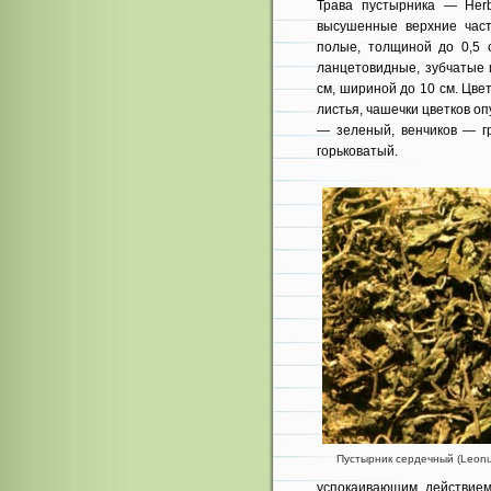
Трава пустырника — Her
высушенные верхние част
полые, толщиной до 0,5 с
ланцетовид­ные, зубчатые
см, шириной до 10 см. Цвет
листья, чашечки цветков о
— зеленый, венчиков — гр
горьковатый.
Пустырник сердечный (Leonur
успокаивающим дейст­вие