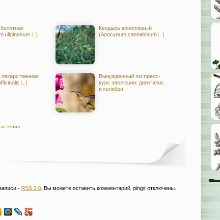
болотная
Кендырь коноплевый
m uliginosum L.)
(Apocynum cannabinum L.)
 лекарственная
Вынужденный экспресс-
fficinalis L.)
курс эволюции: дигиталис
и колибри
растения
записи -
RSS 2.0
. Вы можете оставить комментарий, pings отключены.