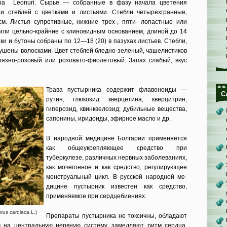
ba Leonuri. Сырье — собранные в фазу начала цветения
и стеблей с цветками и листьями. Стебли четырехгранные,
м. Листья супротивные, нижние трех-, пяти- лопастные или
 или цельно-крайние с клиновидным основанием, длиной до 14
ки и бутоны собраны по 12—18 (20) в пазу­хах листьев. Стебли,
пушены волосками. Цвет сте­блей бледно-зеленый, чашелистиков
язно-розовый или розовато-фиолетовый. Запах сла­бый, вкус
Трава пустырника содержит флавоноиды —
С
рутин, глюкозид кверцетина, кверцитрин,
гиперозид, квинквелозид; дубильные вещества,
сапонины, иридоиды, эфирное масло и др.
В народной медицине Болгарии применяется
как общеукрепляющее средство при
туберкулезе, различных нервных заболеваниях,
как мочегонное и как средство, регулирующее
менстру­альный цикл. В русской народной ме­
дицине пустырник известен как средст­во,
применяемое при сердцебиениях.
us cardiaca L.)
Препараты пустырника не токси­чны, обладают
м на центральную нервную систему, замедляют ритм сердца,