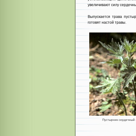
увеличивают силу сердечн
Выпускается трава пустыр
готовят настой травы.
Пустырник сердечный (