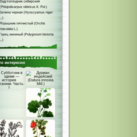
Вздутоплодник сибирский
(Phlojodicarpus sibiricus K. Pol.)
Белена черная (Hyoscyamus niger
L.)
Ятрышник пятнистый (Orchis
maculata L.)
Горец змеиный (Polygonum bistorta
L.)
то интересно