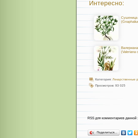
Интересно:
Сушеница 
(Gnaphaliu
Валериана
(Valeriana o
Категория:
Лекарственные 
Просмотров: 93 025
RSS для комментариев данной 
Поделиться…