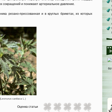
ых сокращений и понижа­ют артериальное давление.
ника ре­зано-прессованная и в круглых брике­тах, из которых
Э
Leonurus cardiaca L.)
Оценка статьи