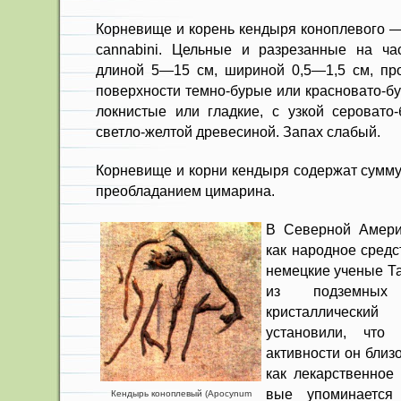
Корневище и корень кендыря коноплевого — R
cannabini. Цельные и разрезанные на ча
длиной 5—15 см, шириной 0,5—1,5 см, пр
поверхности темно-бурые или красновато-бу
локнистые или гладкие, с узкой серо­вато
светло-желтой древесиной. Запах слабый.
Корневище и корни кендыря со­держат сумму
преобладанием цимарина.
В Северной Амери
как народное средст
немецкие ученые Т
из под­земных
кристалличе­ски
установили, что 
активности он близ
как лекарственное
вые упоминаетс
Кендырь коноплевый (Apocynum