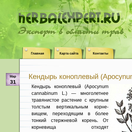
Эксперт в области трав
Главная
Карта сайта
Контакты
Кендырь коноплевый (Apocynum
Мар
31
Кендырь коноплевый (Apocynum
cannabinum L.) — многолетнее
травянистое растение с крупным
толстым вертикальным корне­
вищем, переходящим в более
тонкий стержневой корень. От
корневища от­ходят