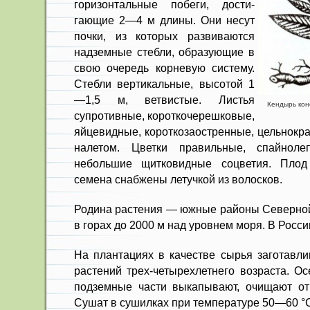
горизонтальные побеги, дости­
гающие 2—4 м длины. Они несут
поч­ки, из которых развиваются
надземные стебли, образующие в
свою оче­редь корневую систему.
Стебли верти­кальные, высотой 1
—1,5 м, ветвистые. Листья
Кендырь кон
супротивные, короткочерешковые,
яйцевидные, короткозаостренные, цельнокра
на­летом. Цветки правильные, спайноле
небольшие щит­ковидные соцветия. Пло
семена снабжены летучкой из волосков.
Родина растения — южные районы Северной
в горах до 2000 м над уровнем моря. В Росси
На плантациях в качестве сырья заготавл
рас­тений трех-четырехлетнего возраста. О
подземные части выкапывают, очищают от 
Сушат в сушилках при температуре 50—60 °