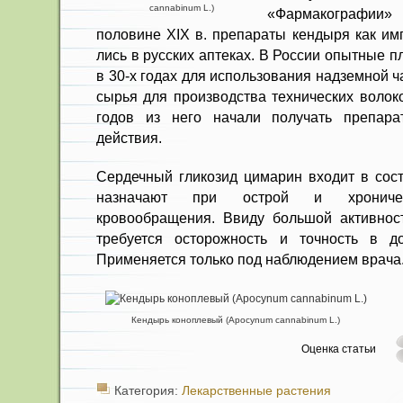
cannabinum L.)
«Фармакографии» (
половине XIX в. препараты кен­дыря как им
лись в русских аптеках. В России опытные 
в 30-х годах для использования надзем­ной ч
сырья для производства технических волоко
годов из него начали получать препара
действия.
Сердечный гликозид цимарин вхо­дит в сос
назначают при острой и хроническ
кровообращения. Вви­ду большой активнос
требуется осторожность и точность в до
Применяется только под наблюдением врача
Кендырь коноплевый (Apocynum cannabinum L.)
Оценка статьи
Категория:
Лекарственные растения