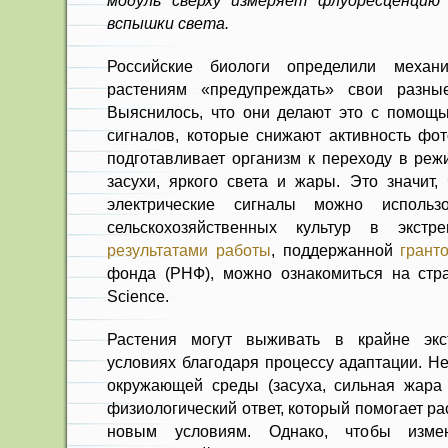
модуль сверху измеряет флуоресценцию
вспышки света.
Российские биологи определили механи
растениям «предупреждать» свои разны
Выяснилось, что они делают это с помощь
сигналов, которые снижают активность фото
подготавливает организм к переходу в ре
засухи, яркого света и жары. Это значит,
электрические сигналы можно использ
сельскохозяйственных культур в экстр
результатами работы
, поддержанной
грант
фонда (РНФ), можно ознакомиться на стран
Science.
Растения могут выживать в крайне экс
условиях благодаря процессу адаптации. Н
окружающей среды (засуха, сильная жара 
физиологический ответ, который помогает р
новым условиям. Однако, чтобы изме