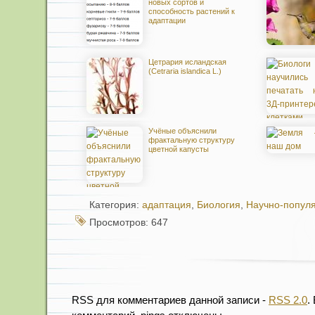
новых сортов и
способность растений к
адаптации
Цетрария исландская
(Cetraria islandica L.)
Учёные объяснили
фрактальную структуру
цветной капусты
Категория:
адаптация
,
Биология
,
Научно-попул
Просмотров: 647
RSS для комментариев данной записи -
RSS 2.0
.