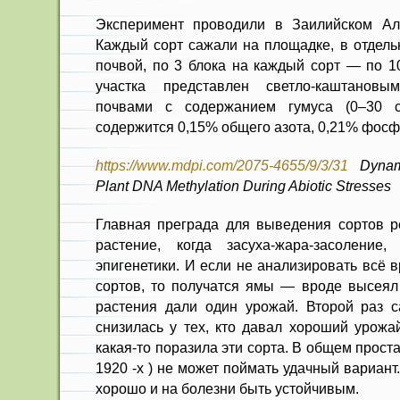
Эксперимент проводили в Заилийском Алата
Каждый сорт сажали на площадке, в отдель
почвой, по 3 блока на каждый сорт — по 1
участка представлен светло-каштановы
почвами с содержанием гумуса (0–30 
содержится 0,15% общего азота, 0,21% фосф
https://www.mdpi.com/2075-4655/9/3/31
Dynami
Plant DNA Methylation During Abiotic Stresses
Главная преграда для выведения сортов 
растение, когда засуха-жара-засоление
эпигенетики. И если не анализировать всё 
сортов, то получатся ямы — вроде высеял 
растения дали один урожай. Второй раз 
снизилась у тех, кто давал хороший урожа
какая-то поразила эти сорта. В общем проста
1920 -х ) не может поймать удачный вариант
хорошо и на болезни быть устойчивым.