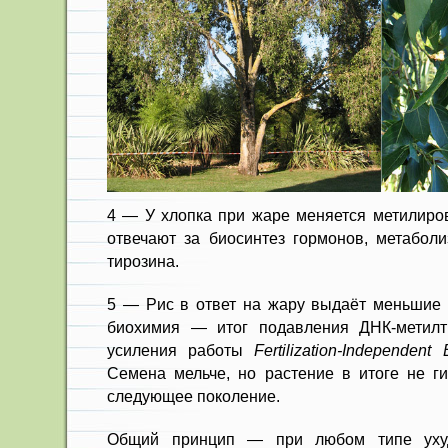
4 — У хлопка при жаре меняется метилиро
отвечают за биосинтез гормонов, метаболи
тирозина.
5 — Рис в ответ на жару выдаёт меньшие 
биохимия — итог подавления ДНК-метил
усиления работы
Fertilization-Independen
Семена мельче, но растение в итоге не ги
следующее поколение.
Общий принцип — при любом типе ухуд