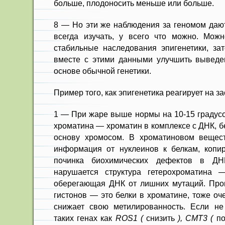
больше, плодоносить меньше или больше.
8 — Но эти же наблюдения за геномом даю
всегда изучать, у всего что можно. Мож
стабильные наследования эпигенетики, зат
вместе с этими данными улучшить выведе
основе обычной генетики.
Пример того, как эпигенетика реагирует на за
1 — При жаре выше нормы на 10-15 градусо
хроматина — хроматин в комплексе с ДНК, 
основу хромосом. В хроматиновом вещест
информация от нуклеинов к белкам, копи
починка биохимических дефектов в Д
нарушается структура гетерохроматина 
оберегающая ДНК от лишних мутаций. Про
гистонов — это белки в хроматине, тоже оч
снижает свою метилированность. Если не
таких генах как
ROS1 (
снизить
), CMT3 (
п