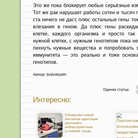
Это же пока блокирует любые серьёзные из
Тот же рак нарушает работы сотен и тысяч 
ста ничего не даст, плюс остальные гены то
влезания в геном. Да плюс гены раскида
клетке, каждого организма и просто так
нужной клетки, с нужным генотипом пока н
пихнуть нужные вещества и попробовать з
иммунитета — это реально и тоже основа
генотипов.
Автор: butivskiydm
Оценка статьи
Интересно:
Обнаружен новый
механизм адаптации
растений к
неблагоприятным
условиям среды