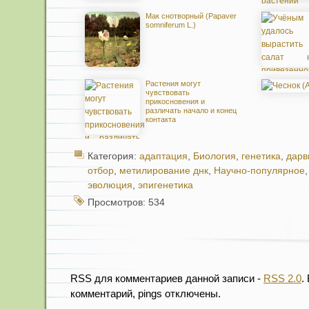
Мак снотворный (Papaver
somniferum L.)
Растения могут
чувствовать
прикосновения и
различать начало и конец
контакта
Категория:
адаптация
,
Биология
,
генетика
,
дарв
отбор
,
метилирование днк
,
Научно-популярное
эволюция
,
эпигенетика
Просмотров: 534
RSS для комментариев данной записи -
RSS 2.0
.
комментарий, pings отключены.