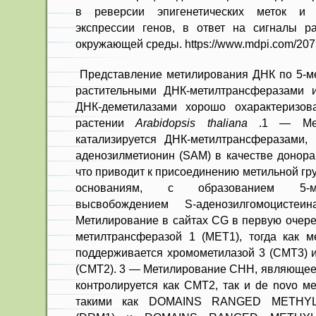
Представление метилирования ДНК по 5-ме
растительными ДНК-метилтрансферазами 
ДНК-деметилазами хорошо охарактеризов
растении
Arabidopsis thaliana
.1 — Мет
катализируется ДНК-метилтрансферазами,
аденозилметионин (SAM) в качестве донора
что приводит к присоединению метильной гр
основаниям, с образованием 5-м
высвобождением S-аденозилгомоцист
Метилирование в сайтах CG в первую очер
метилтрансферазой 1 (MET1), тогда как 
поддерживается хромометилазой 3 (CMT3) 
(CMT2). 3 — Метилирование CHH, являющее
контролируется как CMT2, так и de novo м
такими как DOMAINS RANGED METHY