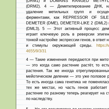
(DRM1) и DOMAINS RANGED METHYL
(DRM2). 4 — Деметилирование ДНК, на
удаление метильных групп и осущес
ферментами, как REPRESSOR OF SILE
DEMETER (DME), DEMETER-LIKE 2 (DML2) 
(DML3). 5 — Этот активный процесс дем
играет ключевую роль в реверсии эпиген
тонкой настройке экспрессии генов, в ответ 
и стимулы окружающей среды.
https:
4655/9/3/31
4 — Такие изменения передаются при митот
— это когда само растение растёт, то ест
растения. Так же иногда отрегулированн
мейотическом делении — это уже половое р
То есть иногда сама генетика не поменялас
тех же местах, но часть генов работает 
растение по разному теперь реагирует на с
по наследству.