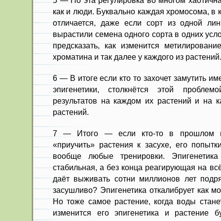
5 — Но эта регулировка во многом хаотична
как и люди. Буквально каждая хромосома, в
отличается, даже если сорт из одной ли
вырастили семена одного сорта в одних усл
предсказать, как изменится метилирование
хроматина и так далее у каждого из растений
6 — В итоге если кто то захочет замутить и
эпигенетики, столкнётся этой проблем
результатов на каждом их растений и на 
растений.
7 — Итого — если кто-то в прошлом н
«приучить» растения к засухе, его попытк
вообще любые тренировки. Эпигенетика
стабильная, а без конца реагирующая на вс
даёт выживать сотни миллионов лет подр
засушливо? Эпигенетика откалибрует как мо
Но тоже самое растение, когда воды стан
изменится его эпигенетика и растение б