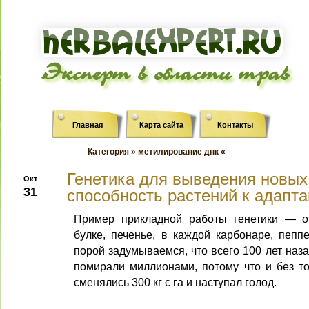
Эксперт в области трав
Главная
Карта сайта
Контакты
Категория » метилирование днк «
Генетика для выведения новых
Окт
31
способность растений к адапт
Пример прикладной работы генетики — о
булке, печенье, в каждой карбонаре, пеп
порой задумываемся, что всего 100 лет наз
помирали миллионами, потому что и без то
сменялись 300 кг с га и наступал голод.