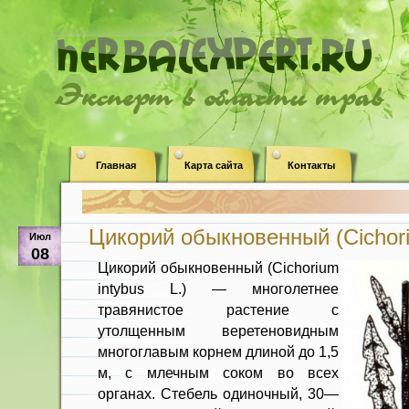
Эксперт в области трав
Главная
Карта сайта
Контакты
Цикорий обыкновенный (Cichoriu
Июл
08
Цикорий обыкновенный (Cichorium
intybus L.) — многолетнее
травянистое растение с
утолщенным веретеновидным
много­главым корнем длиной до 1,5
м, с млеч­ным соком во всех
органах. Стебель одиночный, 30—