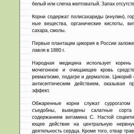
белый или слегка желтоватый. Запах отсутству
Корни содержат полисахариды (инулин), гор
ные вещества, органические кислоты, в
сахара, смо­лы.
Первые плантации цикория в Рос­сии заложе
лавля в 1880 г.
Народная медицина использует ко­рень
мочегон­ное и очищающее кровь средст
ревматизме, подагре и дерматозе. Цикорий 
антисептическим действием, оказывая 
эффект.
Обжаренные корни служат сурро­гатом
съедобны, выведены салатные сорт
содержанием витамина С. Настой соцвети
ющее действие на центральную нерв­ну
деятельность сердца. Кроме того, отвар тра