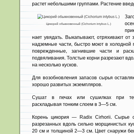
растет небольшими группами. Растение введе­
За
осе
Цикорий обыкновенный (Cichorium intybus L.)
при
нает увядать. Выкапывают, отряхива­ют от
над­земные части, быстро моют в холодной 
поврежден­ные, загнившие части и рас
подвяливания. Толстые кор­ни разрезают вдо
на несколько кусков.
Для возобновления запасов сырья оставляю
хоро­шо развитых экземпляров.
Сушат в печах или сушилках при те
раскладывая тонким слоем в 3—5 см.
Корень цикория — Radix Cirhorii. Сырье 
разре­занных вдоль сильно морщинистых ку
20 см и тол­щиной 2—3 см. Цвет снаружи бе