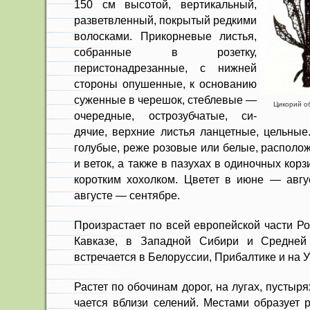
150 см высотой, верти­кальный,
разветвленный, покрытый ред­кими
волосками. Прикорневые листья,
собранные в розетку,
перистонадрезанные, с нижней
стороны опушенные, к основанию
суженные в черешок, стеб­левые —
Цикорий об
очередные, острозубчатые, си­
дячие, верхние листья ланцетные, цельные
голубые, реже розовые или белые, распо­ло
и веток, а также в пазухах в одиночных кор­
коротким хохолком. Цветет в июне — авгу
августе — сентяб­ре.
Произрастает по всей европейской части Ро
Кав­казе, в Западной Сибири и Средней
встречается в Белоруссии, Прибалтике и на У
Растет по обочинам дорог, на лу­гах, пустыря
чается вблизи селений. Местами обра­зует 