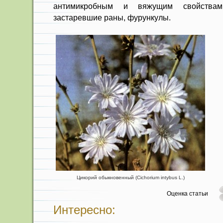
антимикробным и вя­жущим свойствам
застаревшие раны, фурункулы.
Цикорий обыкновенный (Cichorium intybus L.)
Оценка статьи
Интересно: