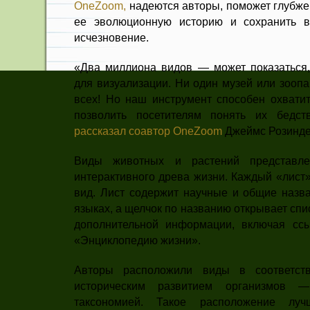
OneZoom,
надеются авторы, поможет глубже 
ее эволюционную историю и сохранить в
исчезновение.
«Два миллиона видов — может показаться,
для визуализации. Ни один музей или зоопа
всех! Но наш инструмент способен охвати
позволить посетителям понять их бедс
рассказал соавтор OneZoom
Джеймс Розинде
Виды животных и растений представл
интерактивного древа жизни. Каждый «лист
вид. Лист содержит научные и общие назва
языках, а щелчок по названию открывает сп
дополнительной информации, включая сс
«Энциклопедию жизни».
Авторы расположили виды в соответс
историческим развитием организмов 
таксономией. Такое расположение лу