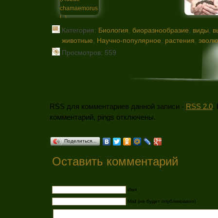
Категория:
Биология
,
биоразнообразие
,
виды
,
в
животные
,
Научно-популярное
,
растения
,
эвол
Просмотров: 559
RSS для комментариев данной записи -
RSS 2.0
.
комментарий, pings отключены.
Поделиться…
Оставить комментарий
Имя
Mail (не будет опубликовано)