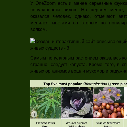
У OneZoom есть и менее серьезные функц
популярности видов. На первом месте, 
оказался человек, однако, отмечают авт
менялся местами со вторым по популя
волком.
Самым популярным растением оказалась коно
странно, следует капуста. Кроме того, в 
живых организмов вошли мухомор и радужна