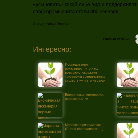
«усыновить» какой-либо вид и поддерживат
спонсорами сайта стали 800 человек.
Автор: AnnieBronson
Оценка статьи
Интересно:
Исследования
показывают, что нас,
возможно, окружают
триллионы сознательных
существ — и это не люди
Бионическая инженерия:
первые ростки
Морошка приземистая
(Rubus chamaemorus L.)