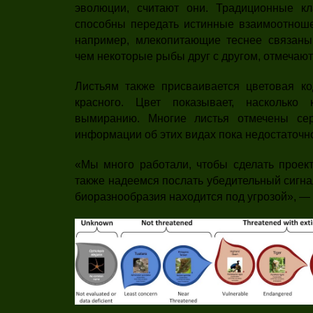
эволюции, считают они. Традиционные кл
способны передать истинные взаимоотноше
например, млекопитающие теснее связаны
чем некоторые рыбы друг с другом, отмечают
Листьям также присваивается цветовая ко
красного. Цвет показывает, насколько
вымиранию. Многие листья отмечены се
информации об этих видах пока недостаточн
«Мы много работали, чтобы сделать проект
также надеемся послать убедительный сигна
биоразнообразия находится под угрозой», —