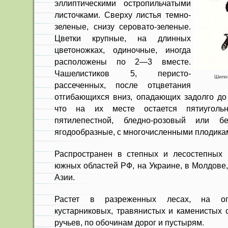
эллиптическими остропильчатыми
листочка­ми. Сверху листья темно-
зеленые, сни­зу серовато-зеленые.
Цветки крупные, на длинных
цветоножках, одиночные, иногда
расположены по 2—3 вместе.
Чашелистиков 5, перисто-
Шипов
рассеченных, после отцветания
отгибающихся вниз, опадающих задолго до 
что на их месте остается пяти­уголь
пятилепестной, бледно-розовый или 
ягодообразные, с многочисленными плодика
Распространен в степных и лесо­степных
южных областей РФ, на Украине, в Молдове,
Азии.
Растет в разреженных лесах, на оп
кустарниковых, травянистых и каменистых с
ручьев, по обочинам дорог и пустырям.