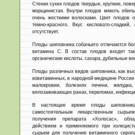
Стенки сухих пло­дов твердые, хрупкие, пов
морщинистая. Внутри плодов мякоть обиль
очень жесткими волосками. Цвет плодов о
темно-красного. Вкус кисловато-сладкий, 
отсутствует.
Плоды шиповника собачьего отли­чаются бо
ви­тамина С. В состав плодов входят так
органические кислоты, сахара, дубильные в
Плоды различных видов шиповни­ка, как выс
ковитаминных, в народной медицине России 
мало­кровии, болезнях печени, желудка
вялозаживающих ранах, переломах, инфекци
В настоящее время плоды шипов­ника
самостоятель­ным лекарственным сырье
получения препарата «Холосас», обл
действием и применяемого при холе­цист
сырьем для получения витаминного сироп