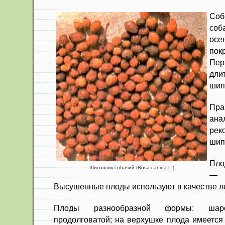
Соб
соб
осе
пок
Пе
дли
шип
Пр
ан
ре
шип
Пло
Шиповник собачий (Rosa canina L.)
— F
Высушенные плоды используют в каче­стве л
Плоды разнообразной формы: ша­ро
продолговатой; на верхушке плода имеется 