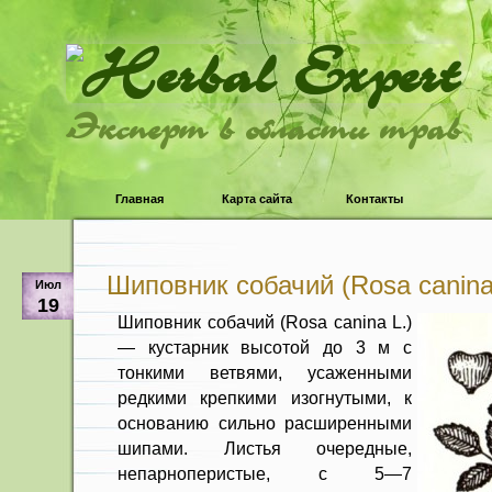
Эксперт в области трав
Главная
Карта сайта
Контакты
Шиповник собачий (Rosa canina
Июл
19
Шиповник собачий (Rosa canina L.)
— кустарник высотой до 3 м с
тонкими ветвями, усаженными
редкими креп­кими изогнутыми, к
основанию сильно расширенными
шипами. Листья оче­редные,
непарноперистые, с 5—7