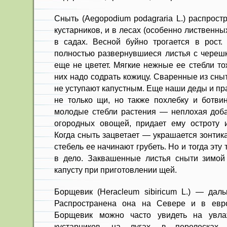
Сныть (Aegopodium podagraria L.) распрост
кустарников, и в лесах (особенно лиственных
в садах. Весной буйно трогается в рост
полностью развернувшиеся листья с черешк
еще не цветет. Мягкие нежные ее стебли то
них надо содрать кожицу. Сваренные из сны
не уступают капустным. Еще наши деды и пр
не только щи, но также похлебку и ботви
молодые стебли растения — непло­хая доба
огородных овощей, придает ему остроту 
Когда сныть зацветает — украшается зонтик
стебель ее начинают грубеть. Но и тогда эту
в дело. Заквашенные листья сныти зимой
капусту при при­готовлении щей.
Борщевик (Heracleum sibiricum L.) — даль
Распространена она на Севере и в евро
Борщевик можно часто уви­деть на увл
кустарников, на лу­гах, в перелесках,