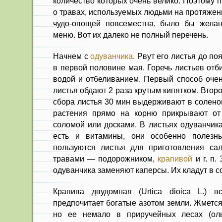
количество которых очень велико. По­этому 
о травах, используе­мых людьми на протяжен
чудо-овощей повсеместна, было бы желан
меню. Вот их далеко не полный перечень.
Начнем с
одуванчика
. Рвут его листья до по
в первой половине мая. Горечь ли­стьев от
водой и отбелива­нием. Первый способ оче
ли­стья обдают 2 раза крутым кипятком. Втор
сбора листья 30 мин выдерживают в со­лено
растения прямо на корню прикрывают о
соломой или дос­ками. В листьях одуванчик
есть и витамины, они особенно полезн
пользуются листья для приготовления са
травами — подорожником,
крапивой
и г. п.
одуванчика заменяют каперсы. Их кладут в с
Крапива двудомная (Urtica dioica L.) в
предпочитает богатые азотом земли. Жмет­с
но ее немало в приручейных лесах (оль