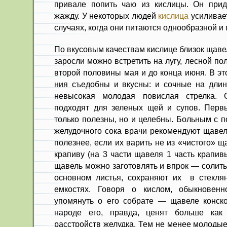
при­вале попить чаю из кислицы. Он прид
жажду. У некоторых людей
кислица
усиливает
случаях, когда они питаются однообразной и
По вкусовым качествам кислице близок щавел
заросли можно встретить на лугу, лесной пол
второй полови­ны мая и до конца июня. В эт
ния съедобны и вкусны: и сочные на длин
невысокая молодая повислая стрелка. 
подходят для зеленых щей и супов. Перв
только полезны, но и це­лебны. Больным с 
желудоч­ного сока врачи рекомендуют щаве
полезнее, если их варить не из «чистого» щ
крапиву (на 3 части щавеля 1 часть крапи
щавель можно заготов­лять и впрок — солить
основ­ном листья, сохраняют их в стек
емкостях. Говоря о кислом, обыкновен
упомянуть о его собрате — щавеле конском
народе его, правда, ценят больше как
расстройств желудка. Тем не менее молодые