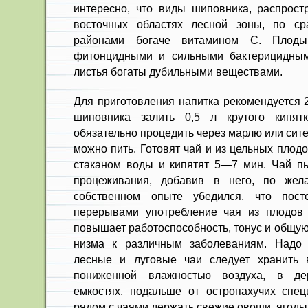
интересно, что виды шиповника, распрост
восточных областях лесной зоны, по с
районами богаче витамином С. Плоды
фитонцидными и силь­ными бактерицидным
листья бо­гаты дубильными веществами.
Для приготовления напитка рекомендуется 
шиповника залить 0,5 л крутого кипят
обязательно процедить через марлю или ситеч
можно пить. Готовят чай и из цельных плод
стаканом воды и кипятят 5—7 мин. Чай п
процеживания, добавив в него, по жел
собственном опыте убедился, что пост
перерывами употребление чая из плодов 
повышает рабо­тоспособность, тонус и общу
низма к различным заболеваниям. Надо с
лесные и луговые чаи следует хранить 
пониженной влажностью воздуха, в д
емкостях, подальше от остро­пахучих спец
рядом с чаями дер­жать свежие овощи, ягоды 