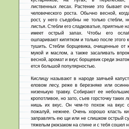
лиственных ле­сах. Растение это бывает 
чело­веческого роста. Обычно весной, когд
рост, у него съедобны не только стебли, 
листья. Стебли его сладковатые, приятные н
имеет острый за­пах. Чтобы его ослаб
ошпаривают кипятком и только после этого 
тушить. Стебли борщевика, очищенные от к
мукой и маслом, а также заса­ливать впро
весной, аромат и вкус борщевик среди знаток
ется большой популярностью.
Кислицу называют в народе заячьей капуст
еловом лесу, реже в березняке или осинни
низенькую травку. Соби­рают ее небольшие
кропотливое, но зато, съев горсточку таких 
нишь их вкус. Он чем-то похож на вкус
пожалуй, нежнее. Очень хорошо класть ки
заправлять ею щи или не слишком острый су
тяжелым рюкзаком на спине и с тебя сошел не