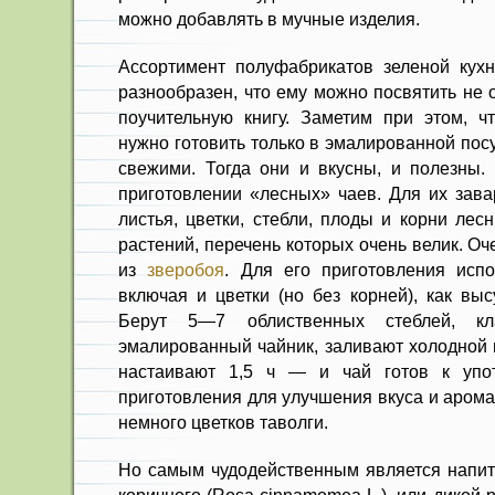
можно добав­лять в мучные изделия.
Ассортимент полуфабрикатов зеленой кухн
разнообразен, что ему можно посвятить не 
поучительную книгу. Заметим при этом, ч
нужно готовить только в эмалированной посу
свежими. Тогда они и вкусны, и полезны. 
приготовлении «лесных» чаев. Для их зава
листья, цветки, стебли, плоды и корни лес
растений, перечень которых очень велик. Оче
из
зверобоя
. Для его приготов­ления исп
включая и цветки (но без корней), как выс
Берут 5—7 облиственных стеблей, кл
эмалированный чайник, заливают холодной 
настаивают 1,5 ч — и чай го­тов к упо
приготовления для улучшения вкуса и арома
нем­ного цветков таволги.
Но самым чудодейственным явля­ется напит