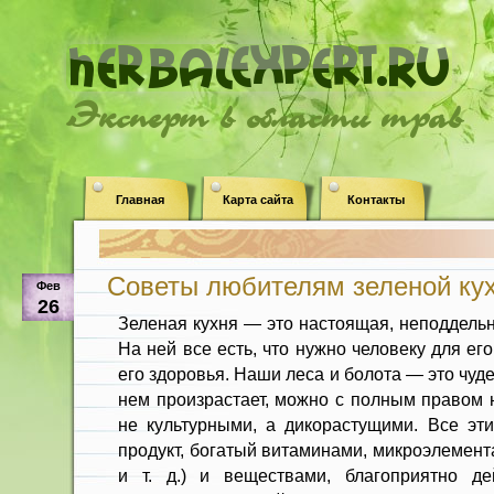
Эксперт в области трав
Главная
Карта сайта
Контакты
Советы любителям зеленой ку
Фев
26
Зеленая кухня — это настоящая, непод­дель
На ней все есть, что нужно человеку для ег
его здоровья. Наши леса и болота — это чуде
нем произрастает, можно с полным правом н
не культурными, а дикорасту­щими. Все э
продукт, богатый витаминами, микроэлемент
и т. д.) и веществами, благоприятно де