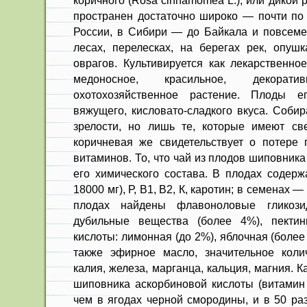
коричного (Rosa cinnamomea L.), или дикой р
пространен достаточно широко — почти по 
России, в Сибири — до Байкала и повсе­ме
лесах, перелесках, на берегах рек, опушк
оврагов. Культиви­руется как лекарственно
медоносное, красильное, декоратив
охотохозяйственное растение. Плоды е
вяжущего, кисловато-сладкого вкуса. Собир
зрелости, но лишь те, которые имеют свет
коричневая же свидетельствует о потере
витаминов. То, что чай из плодов шиповника
его химического состава. В плодах содер
18000 мг), Р, В1, В2, К, каротин; в семенах —
плодах найдены флавоноловые гликози
дубильные вещества (более 4%), пектины
кислоты: лимонная (до 2%), яблочная (более 
также эфирное масло, значительное коли
калия, железа, марганца, кальция, магния. К
шиповника аскор­биновой кислоты (витамин
чем в ягодах черной смородины, и в 50 ра