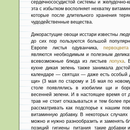
сердечнососудистой системы и желудочно-ки
эта с избытком восполняет нехват­ку витами
которые после длительного хранения теря
чудодейственные вещества.
Дикорастущие овощи исстари известны людя
до сих пор пользуются большой популярн
Европе листья оду­ванчика,
первоцвета
являются не­обходимым и полезным делика
всевозможные блюда из листьев
лопуха
. 
кухне дикая зелень также занимала до­сто
календаре — святцах — даже есть особый
щи» (3 мая по старому и 16 мая по новому
столе появлялись в изобилии щи и борщ
весенней зелени. И в настоящее время от 
трав не стоит отказываться и тем более пр
рассматривать как подспорье к нашим по
вита­минную добавку. В некоторых случаях
можно и нужно разнообразить и заменять 
позиций гигиены питания такие добавки и