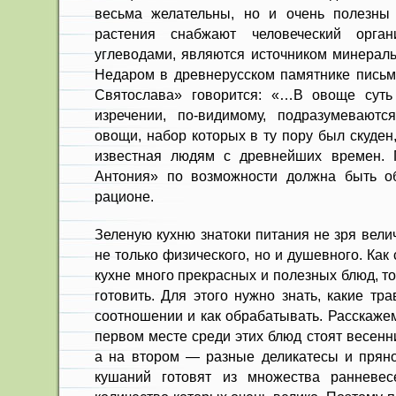
весьма желательны, но и очень полезны
растения снабжают человеческий орган
углеводами, являются источником минераль
Недаром в древнерусском памятнике пись­м
Святослава» говорится: «…В овоще суть
изречении, по-ви­димому, подразумевают
овощи, набор которых в ту пору был скуден
известная людям с древнейших времен. 
Антония» по возможности должна быть о
рационе.
Зеленую кухню знатоки питания не зря вели
не только физического, но и душев­ного. Как
кухне много пре­красных и полезных блюд, то
готовить. Для этого нужно знать, какие тра
соотношении и как обрабатывать. Рас­скаже
первом месте среди этих блюд стоят весенн
а на втором — разные деликатесы и пряно
кушаний готовят из множества ранневес