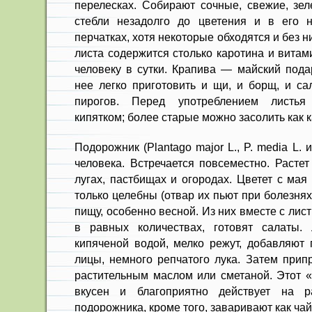
перелесках. Собирают сочные, свежие, зе
стеб­ли незадолго до цветения и в его 
перчатках, хотя некоторые обходятся и без н
листа содержится столько каротина и витам
человеку в сутки. Кра­пива — майский под
нее лег­ко приготовить и щи, и борщ, и са
пирогов. Перед употреблением листь
кипятком; более старые можно засолить как к
Подорожник (Plantago major L., P. media L. 
человека. Встречается повсеместно. Растет
лугах, пастбищах и ого­родах. Цветет с мая
только це­лебны (отвар их пьют при болезнях 
пищу, особенно весной. Из них вместе с лист
в равных количествах, готовят салаты.
кипяченой водой, мелко режут, добавляют г
лицы, немного репчатого лука. Затем прип
растительным маслом или сметаной. Этот 
вкусен и благоприятно действует на р
подорожника, кроме того, заваривают как чай