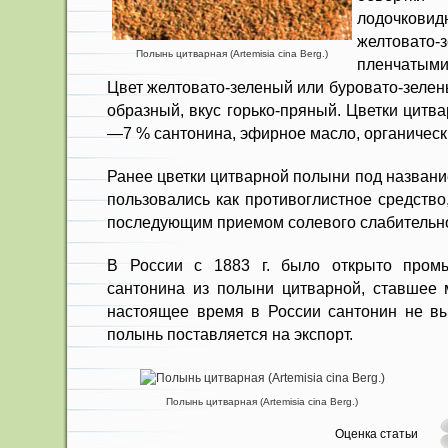
лодочкови
желтовато-з
Полынь цитварная (Artemisia cina Berg.)
пленчатыми
Цвет желтовато-зеленый или буровато-зелен
образный, вкус горько-пряный. Цвет­ки цит
—7 % сантонина, эфирное масло, органическ
Ранее цветки цитварной полыни под названи
пользовались как противоглистное средство
по­следующим приемом солевого слаби­тельн
В России с 1883 г. было открыто пром
сантонина из полыни цитварной, ставшее 
настоящее время в России сантонин не в
полынь поставляется на экспорт.
Полынь цитварная (Artemisia cina Berg.)
Оценка статьи