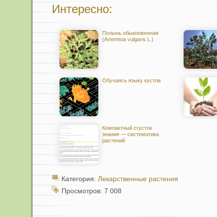
Интересно:
Полынь обыкновенная
(Artemisia vulgaris L.)
Обучаясь языку кустов
Компактный сгусток
знания — систематика
растений
Категория:
Лекарственные растения
Просмотров: 7 008