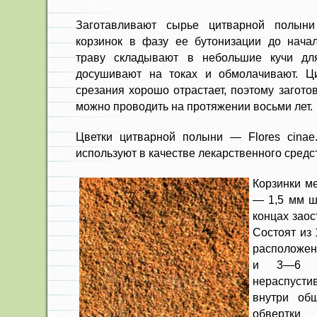
Заготавливают сырье цитварной полын
корзинок в фазу ее бутонизации до начал
траву складывают в небольшие кучи для
досушивают на токах и обмолачивают. Ц
среза­ния хорошо отрастает, поэтому загото
можно прово­дить на протяжении восьми лет.
Цветки цитварной полыни — Flores cinae
используют в качестве лекарственного средс
Корзинки м
— 1,5 мм ш
концах заос
Состоят из
расположен
и 3—6 об
нераспус­ти
внутри об­
обвертки 