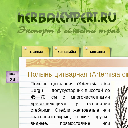
Эксперт в области трав
Главная
Карта сайта
Контакты
Полынь цитварная (Artemisia ci
Май
24
Полынь цитварная (Artemisia cina
Berg.) — полукустарник высотой до
45—70 см с многочисленными
древеснеющими у ос­нования
стеблями. Стебли желтоватые или
красновато-бурые, тонкие, прутье­
видные, прямостоячие или