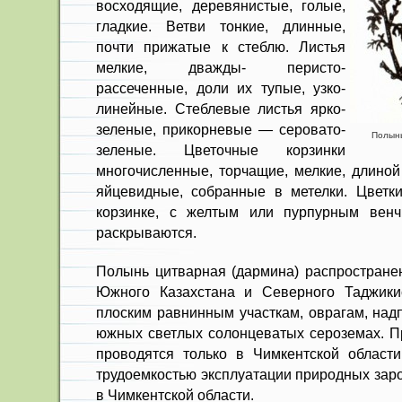
восходящие, деревянистые, голые,
гладкие. Ветви тонкие, длинные,
почти прижатые к стеблю. Листья
мелкие, дважды- перисто-
рассеченные, доли их тупые, узко­
линейные. Стеблевые листья ярко-
зе­леные, прикорневые — серовато-
Полынь
зеле­ные. Цветочные корзинки
многочислен­ные, торчащие, мелкие, длиной
яйцевидные, собранные в метелки. Цветк
корзинке, с желтым или пурпурным венч
раскрыва­ются.
Полынь цитварная (дармина) рас­простране
Южного Казахстана и Северного Тад­жики
плоским равнинным участкам, оврагам, над
южных светлых солонцеватых сероземах. П
проводятся только в Чимкентской области
трудоемкостью эксплуата­ции природных зар
в Чимкентской области.