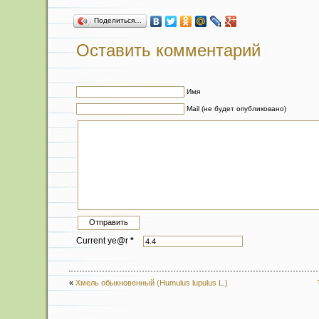
Поделиться…
Оставить комментарий
Имя
Mail (не будет опубликовано)
Current ye@r
*
«
Хмель обыкновенный (Humulus lupulus L.)