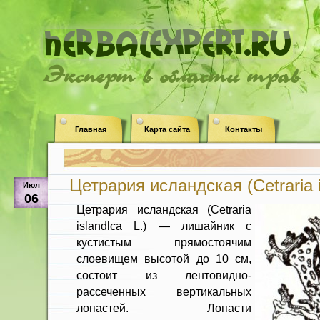
Эксперт в области трав
Главная
Карта сайта
Контакты
Цетрария исландская (Сetraria i
Июл
06
Цетрария исландская (Сetraria
islandlca L.) — лишайник с
кустистым прямостоячим
слоевищем высотой до 10 см,
состоит из лентовидно-
рассеченных вертикаль­ных
лопастей. Лопасти