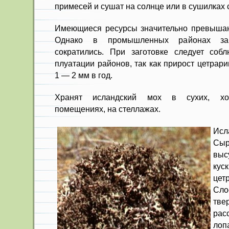
примесей и сушат на солнце или в сушилках 
Имеющиеся ресурсы значительно превышаю
Одна­ко в промышленных районах за
сократились. При заготов­ке следует собл
плуатации районов, так как прирост цетрар
1 — 2 мм в год.
Хранят исландский мох в сухих, хо
помещениях, на стеллажах.
Исл
Сыр
выс
кус
це
Сло
тв
рас
ло