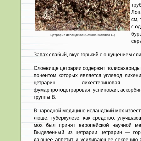
тр
Лоп
см,
с о
бур
Цетрария исландская (Сetraria islandlca L.)
сер
Запах слабый, вкус горький с ощу­щением сли
Слоевище цетрарии содержит по­лисахариды 
понентом которых является углевод лихен
цетрарин, лихестериновая, про
фумарпротоцетраровая, усниновая, ас­корби
груп­пы В.
В народной медицине исландский мох известе
люше, туберкулезе, как средство, улуч­шаю
мох был принят европейской научной м
Выделенный из цетрарии цетрарин — горь
дающее аппетит и усиливающее секрецию ж