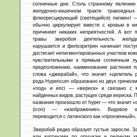
солнечные дни. Столь странному явлению
желудочно-кишечном тракте травоядных
флюоресцирующий (светящийся) пигмент —
обычно циркулирует вместе с кровью в к
причиняет никаких неприятностей. А вот
травы зверобоя деятельность желудо
нарушается и филоэритрин начинает поступ
достигает непигментированных участков кож
чувствительными к прямым солнечным лу
предположению, наименование растения пр
слова «джерабай», что значит «целитель 
рода Hypericum образовано из двух греческ
«под» и erici — «вереск» и связано с 
найденных видов, растущих среди вереска. П
название произошло от hyper — что значит «с
(icon) — «изображение». Видовое об
переводится с латинского как «пронзенный»
Зверобой редко образует густые заросли. З
или куртинами по опушкам и рединам х