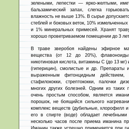
зелеными, лепестки — ярко-желтыми, име
бальзамический запах, слегка горькова
влажность не выше 13%. В сырье допускает
стеблей и боковых веток, 10% измельченных
и 1% минеральных примесей. Хранят трав
хорошо проветриваемом помещении до 3 лет
В траве зверобоя найдены эфирное мас
вещества (от 12 до 20%), флавоноиды,
никотиновая кислота, витамины С (до 13 мг)
(гиперицин), смолистые и др. Препараты 
выраженным фитонцидным действием, 
стафилококки, стрептококки, палочки диз
многих других болезней. Одним из таких 
очень простым способом, является иман
порошок, не боящийся сильного нагреван
комплекс веществ (дубильные, хлорофилл и 
его в спирте (воде) обладает лечебными
несколько часов после приема иманина пр
Иманин также успешно применяется при гн