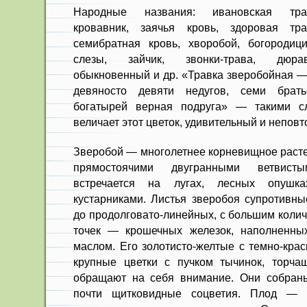
Народные названия: ивановская тра
кровавник, заячья кровь, здоровая тра
семибратная кровь, хворобой, богородиц
слезы, зайчик, звонки-трава, дюра
обыкновенный и др. «Травка зверобойная —
девяносто девяти недугов, семи брать
богатырей верная подруга» — такими с
величает этот цветок, удивительный и непов
Зверобой — многолетнее корневищное расте
прямостоячими двугранными ветвист
встречается на лугах, лесных опушк
кустарниками. Листья зверобоя супротивны
до продолговато-линейных, с большим коли
точек — крошечных железок, наполненн
маслом. Его золотисто-желтые с темно-кра
крупные цветки с пучком тычинок, торча
обращают на себя внимание. Они собраны
почти щитковидные соцветия.
Плод — т