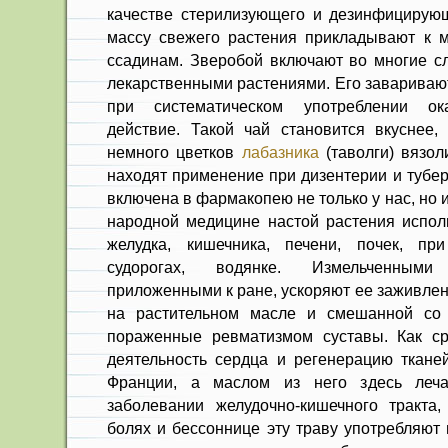
качестве стерилизующего и дезинфицирующ
массу свежего растения прикладывают к 
ссадинам. Зверобой включают во многие с
лекарственными растениями. Его заваривают
при систематическом употреблении ок
действие. Такой чай становится вкуснее,
немного цветков
лабазника
(таволги) вязол
находят применение при дизентерии и тубер
включена в фармакопею не только у нас, но 
народной медицине настой растения испол
желудка, кишечника, печени, почек, пр
судорогах, водянке. Измельченным
приложенными к ране, ускоряют ее заживлен
на растительном масле и смешанной со 
пораженные ревматизмом суставы. Как ср
деятельность сердца и регенерацию тканей
Франции, а маслом из него здесь леч
заболевании желудочно-кишечного тракта,
болях и бессоннице эту траву употребляют