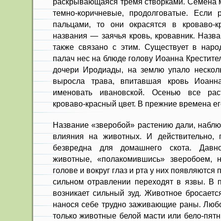
раскрывающаяся тремя створками. Семена м
темно-коричневые, продолговатые. Если 
пальцами, то они окрасятся в кроваво-к
названия — заячья кровь, кровавник. Назв
также связано с этим. Существует в народ
палач нес на блюде голову Иоанна Крестит
дочери Иродиады, на землю упало несколь
выросла трава, впитавшая кровь Иоанн
именовать ивановской. Осенью все рас
кроваво-красный цвет. В прежние времена ег
Название «зверобой» растению дали, наблю
влияния на животных. И действительно, 
безвредна для домашнего скота. Давн
животные, «полакомившись» зверобоем, н
голове и вокруг глаз и рта у них появляются
сильном отравлении переходят в язвы. В 
возникает сильный зуд. Животное бросается
нанося себе трудно заживающие раны. Любо
только животные белой масти или бело-пятн