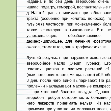
издавна и по сей день зверобоем очень 
ишиас, подагру, геморрой, воспалительные 
д. Настой травы принимают при заболевани
тракта (особенно при колитах, поносах), п
пузыря (в частности, при мочекаменной болез
также используют в гинекологии. Его не
успокаивающее, обезболивающее, 
дезинфицирующее, для лечения кровоточа
ожогов, стоматитов, ран и трофических язв.
Лучший результат при наружном использова
зверобойное масло (Oleum Hyperici). Ег
гсвежих цветков и листьев растений с1
(льняного, оливкового, миндального) и0,5 л
3 дня, после чего вино выпаривают. На ра
пролежни накладывают масляные компрессы
— при язвенной болезни желудка. Однако
зверобоя требует осторожности: большие 
него лекарств принимать нельзя. Из нас
примочки при уплотнении молочных желез, 