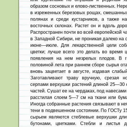
образом сосновых и елово-лиственных. Нере
в изреженных березовых рощах, смешанных
полянах и среди кустарников, а также н
восточных склонах. Растет он и вдоль доро
Распространен почти во всей европейской ча
в Западной Сибири, не проникая далеко на 
июне—июле. Для лекарственной цели соби
цветки; лучше всего это делать во время 
появления на нем незрелых плодов. В 
половиной лета при раннем сборе сырья ота
вновь зацветает в августе, издавая слабы
Заготавливают траву вручную, срезая н
серпами верхушки растений длиной 25—30 с
частей. Сушат ее на чердаках, под навесам
расстилая слоем 5—7 см на ткани или бума
Иногда собранные растения связывают в не
тени в подвешенном состоянии. По ГОСТу 
сырьем являются стеблевые верхушки дли
бутонами, цветками. Стебли и листья 