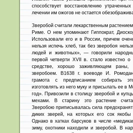
способствует восстановлению утраченных
лечении им ожогов не остается обезображив
Зверобой считали лекарственным растением
Риме. О нем упоминают Гиппократ, Диоск
Использовали его и в России, причем очен
нельзя испечь хлеб, так без зверобоя нель
людей и животных», — говорили народн
первой четверти XVII в. стало известно 
средстве, хорошо заживляющем раны,
зверобоем. В1638 г. воеводе И. Ромода
грамота с предписанием собирать эт
изготовлять из него муку и присылать ее в М
год». Привозили в столицу зверобой и купц
мехами. В старину это растение счита
Зверобою приписывалась сила предохранять
диких зверей, на которых его сок якобы 
Однако в хатках барсуков в числе «медика
зиму, охотники находили и зверобой. В на