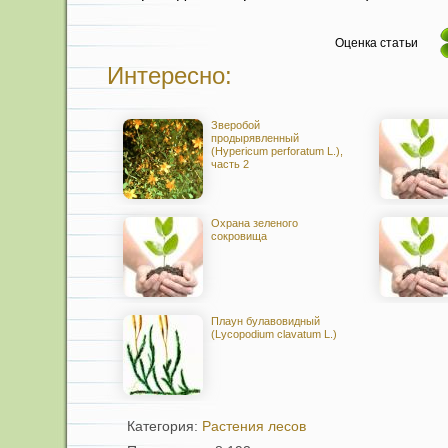
Оценка статьи
Интересно:
Зверобой
продырявленный
(Hypericum perforatum L.),
часть 2
Охрана зеленого
сокровища
Плаун булавовидный
(Lycopodium clavatum L.)
Категория:
Растения лесов