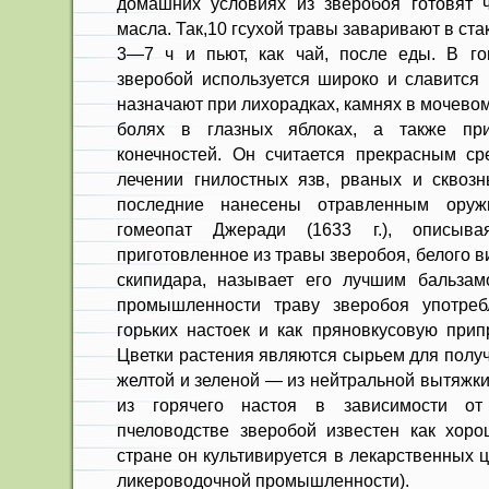
домашних условиях из зверобоя готовят ч
масла. Так,10 гсухой травы заваривают в ста
3—7 ч и пьют, как чай, после еды. В го
зверобой используется широко и славится 
назначают при лихорадках, камнях в мочево
болях в глазных яблоках, а также пр
конечностей. Он считается прекрасным ср
лечении гнилостных язв, рваных и сквозн
последние нанесены отравленным оружи
гомеопат Джеради (1633 г.), описыва
приготовленное из травы зверобоя, белого в
скипидара, называет его лучшим бальза
промышленности траву зверобоя употреб
горьких настоек и как пряновкусовую при
Цветки растения являются сырьем для получ
желтой и зеленой — из нейтральной вытяжки
из горячего настоя в зависимости от
пчеловодстве зверобой известен как хор
стране он культивируется в лекарственных ц
ликероводочной промышленности).