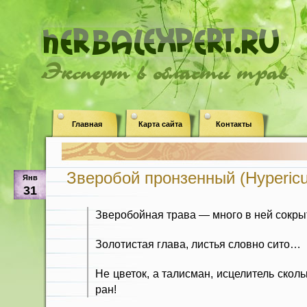
Эксперт в области трав
Главная
Карта сайта
Контакты
Зверобой пронзенный (Hypericu
Янв
31
Зверобойная трава — много в ней сокры
Золотистая глава, листья словно сито…
Не цветок, а талисман, исцелитель сколь
ран!