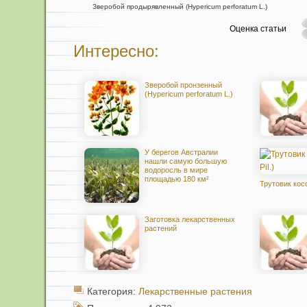
Зверобой продырявленный (Hypericum perforatum L.)
Оценка статьи
Интересно:
Зверобой пронзенный
(Hypericum perforatum L.)
У берегов Австралии
нашли самую большую
водоросль в мире
площадью 180 км²
Трутовик косой
Заготовка лекарственных
растений
Категория:
Лекарственные растения