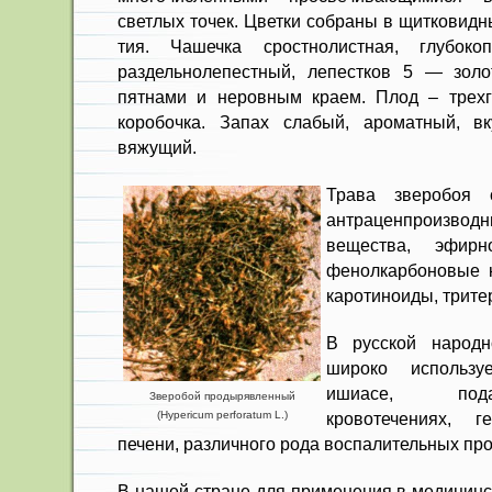
светлых точек. Цветки собраны в щитковидн
тия. Чашечка сростнолистная, глубо­коп
раздельно­лепестный, лепестков 5 — зол
пятнами и неровным краем. Плод – трехг
коробочка. Запах слабый, ароматный, вк
вяжущий.
Трава зверобоя 
антраценпроиз
вещества, эфирн
фенолкарбоновые к
каротиноиды, трит
В русской народн
широко используе
ишиасе, пода
Зверобой продырявленный
(Hypericum perforatum L.)
кровотечениях, г
печени, различного рода воспалитель­ных пр
В нашей стране для применения в медицинс