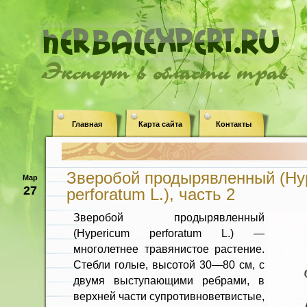
Эксперт в области трав
Главная
Карта сайта
Контакты
Зверобой продырявленный (Hy
Мар
27
perforatum L.), часть 2
Зверобой продырявленный
(Hypericum perforatum L.) —
многолетнее травянистое растение.
Стебли голые, высотой 30—80 см, с
двумя выступающими ребрами, в
верхней части супротивноветвистые,