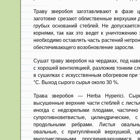
Траву зверобоя заготавливают в фазе ц
заготовке срезают облиственные верхушки д
грубых осно­ваний стеблей. Не допускаетс
корнями, так как это ведет к уничтожению 
необходимо оставлять часть растений нетро
обеспечивающего возобновление заросли.
Сушат траву зверобоя на черда­ках, под на
с хорошей вентиляцией, разложив тон­ким с
в сушилках с искусственным обогревом при
°С. Выход сырого сырья около 30 %.
Трава зверобоя — Herba Hyperici. Сыр
высушенные верхние части стеблей с листья
иногда с недозре­лыми плодами, частично
супротивноветвистые, ци­линдрические,
продольными ребрами. Листья оваль­н
овальные, с притуплённой верхушкой, це
многочисленными просвечивающимися 