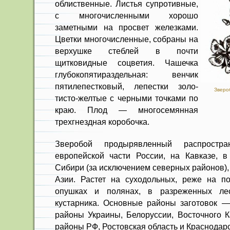
облиственные. Листья супротивные,
с многочисленными хорошо
заметными на просвет железками.
Цветки много­численные, собраны на
верхушке стеб­лей в почти
щитковидные соцветия. Чашечка
глубокопятираздельная: вен­чик
пятилепестковый, лепестки золо­
Зверо
тисто-желтые с черными точками по
краю. Плод — многосемянная
трехгнездная коробочка.
Зверобой продырявленный рас­прост
европейской части России, на Кавказе, 
Сибири (за исключением северных районов),
Азии. Растет на суходольных, реже на п
опушках и полянах, в разреженных ле
кустарника. Основные районы заготовок —
районы Украины, Бе­лоруссии, Восточного К
районы РФ, Ростовская область и Краснодарс