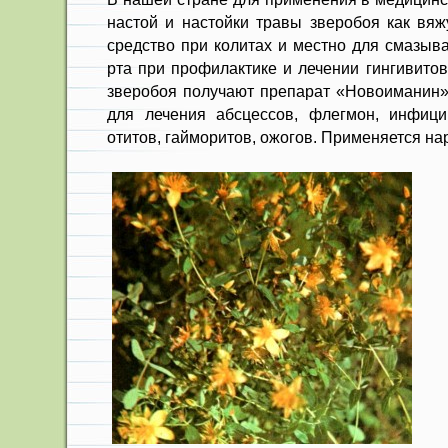
настой и настойки травы зверобоя как вяж
средство при колитах и местно для смазыва
рта при про­филактике и лечении гингивитов
зверобоя получают препарат «Новоиманин»,
для лечения абсцессов, флег­мон, инфиц
отитов, гайморитов, ожогов. Применя­ется на