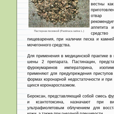
вестны ка
при­готовл
отвар п
рекоменду
аппетита и
Пастернак посевной (Pastinaca sativa L.)
средств
пищеварения, при наличии песка и камней
моче­гонного средства.
Для применения в медицинской практике в 
шены 2 препарата. Пастинацин, предст
фурокумаринов императорина, изопим
применяют для предупреж­дения приступов 
формах коронарной недостаточ­ности и при
щихся коронароспаэмом.
Бероксан, представляющий собой смесь фу
и ксантотоксина, назначают при в
ультрафиолетовым об­лучением для восст
кожи, а также при гнездной плешивости.