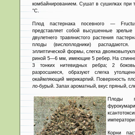
комбайнированием. Сушат в сушилках при 
°С.
Плод пастернака посевного — Fructu
представляет собой высушенные зрелые 
двулет­него травянистого растения пастерн
плоды (висло­плодники) распадаются. 
эллиптической формы, слегка двояковыпукл
риной 5—6 мм, имеющие 5 ребер. На спинн
3 тонких нитевидных ребра; 2 боков
разросшиеся, обра­зуют слегка утолще
окаймляющий мерикарпий. По­верхность пло
ло-бурый. Запах ароматный, вкус пря­ный, сл
Плоды па
фурокума
ксантоток
императори
Корни пас