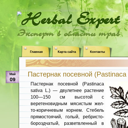
Эксперт в области трав
Главная
Карта сайта
Контакты
Пастернак посевной (Pastinaca s
Май
09
Пастернак посевной (Pastinaca
sativa L.) — двулетнее растение
100—150 см высо­той с
веретеновидным мясистым жел­
то-коричневым корнем. Стебель
прямо­стоячий, голый, ребристо-
бороздча­тый, разветвленный в