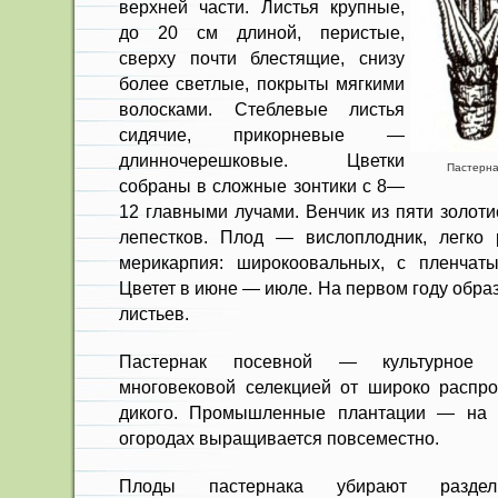
верхней части. Листья крупные,
до 20 см длиной, пе­ристые,
сверху почти блестящие, снизу
более светлые, покрыты мягкими
волос­ками. Стеблевые листья
сидячие, при­корневые —
длинночерешковые. Цвет­ки
Пастернак
собраны в сложные зонтики с 8—
12 главными лучами. Венчик из пяти зо­лот
лепест­ков. Плод — вислоплодник, легко
мерикарпия: ши­рокоовальных, с пленчат
Цветет в июне — июле. На первом году образ
листьев.
Пастернак посевной — культурное р
многовековой се­лекцией от широко распро
дикого. Промышленные плантации — на У
огородах выращивается повсе­местно.
Плоды пастернака убирают раз­д