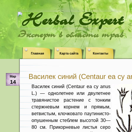
Эксперт в области трав
Главная
Карта сайта
Контакты
Василек синий (Centaur ea су a
Мар
14
Василек синий (Centaur ea су anus
L.) — однолетнее или двулетнее
травянистое растение с тонким
стержневым корнем и прямым,
ветвистым, клочковато паутинисто-
опушенным стеблем высотой 30—
80 см. Прикорневые листья серо