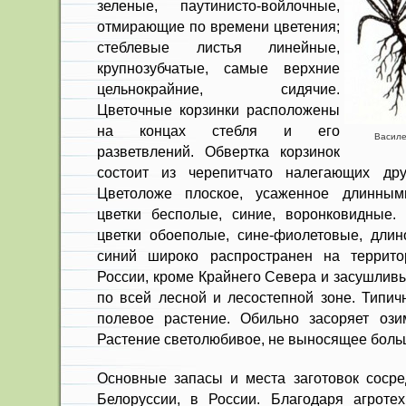
зеленые, паутинисто-войлочные,
отми­рающие по времени цветения;
стебле­вые листья линейные,
крупнозубчатые, самые верхние
цельнокрайние, сидячие.
Цветочные корзинки расположены
на концах стебля и его
Василек
разветвлений. Обвертка корзинок
состоит из черепитчато налегающих друг
Цветоложе плоское, усаженное длинным
цветки бесполые, синие, воронковидные. Т
цветки обоеполые, сине-фиолетовые, длин
синий широко распространен на террито
России, кроме Крайнего Севера и за­сушлив
по всей лесной и лесостепной зоне. Типич
полевое расте­ние. Обильно засоряет оз
Растение светолюбивое, не выносящее боль
Основные запасы и места загото­вок сосре
Бело­руссии, в России. Благодаря агротех