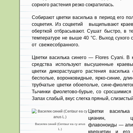
сорного расте­ния резко сократилась.
Собирают цветки василька в пе­риод его по
соцветия. Из соцветий выщипывают краев
оберткой отбрасывают. Сушат быстро, в т
температуре не выше 40 °С. Выход сухого
от свежесобранного.
Цветки василька синего — Flores Cyani. В 
средства используют высушенные краевы
цветки дикорасту­щего растения василька 
бесполые, воронковидные, ярко-синие, дли
трубчатые цветки обоеполые, сине-фиолето
Тычин­ки фиолетово-бурые, со сросшимися 
Запах слабый, вкус слегка пряный, слизистый
Цветки василька
цианин, цианид
флавоноиды — апиг
Василек синий (Centaur ea су anus
L.)
кверцетин и его 