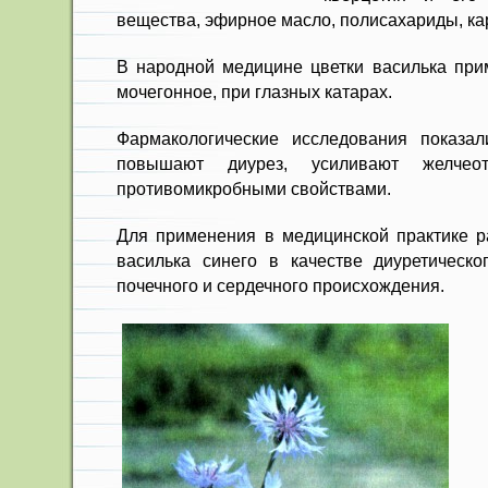
вещества, эфирное масло, полисахариды, ка
В народной медицине цветки ва­силька при
мочегонное, при глазных катарах.
Фармакологические исследования показал
повы­шают диурез, усиливают желчео
противомикробными свойствами.
Для применения в медицинской практике р
ва­силька синего в качестве диуретическо
почечного и сердечного происхождения.