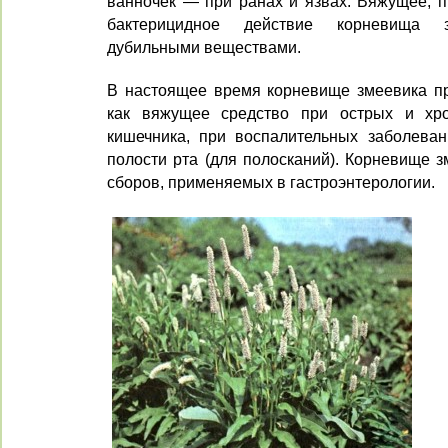
ванночек — при ранах и язвах. Вяжущее, п
бактерицидное дей­ствие корневища з
дубильными веществами.
В настоящее время корневище змеевика п
как вяжущее средство при острых и хрон
кишечника, при воспалительных заболевани
полости рта (для полос­каний). Корневище 
сборов, применяемых в гастро­энтерологии.