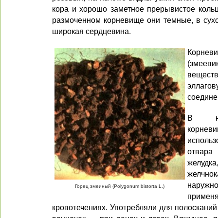
кора и хорошо заметное прерывистое кольц
размоченном корневище они темные, в сухо
широкая сердцевина.
Корнев
(змее­в
веществ
эллаго
соедине
В на
корн
использ
отвара
желу
желчн
наружн
Горец змеиный (Polygonum bistorta L.)
примен
кровотечениях. Употребляли для полосканий 