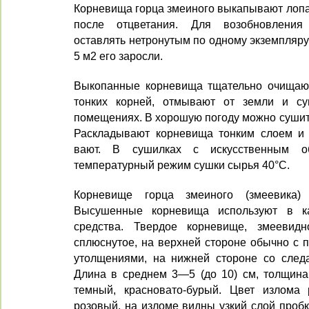
Корневища горца змеиного выка­пывают лопа
после отцветания. Для возобновления
оставлять нетро­нутым по одному экземпляр
5 м2 его заросли.
Выкопанные корневища тщательно очищают
тонких корней, отмывают от земли и с
помещениях. В хоро­шую погоду можно сушить
Раскладывают корневища тонким слоем и 
вают. В сушилках с искусственным о
температурный режим сушки сырья 40°С.
Корневище горца змеиного (змеевика) 
Высушенные корневища используют в ка
средства. Твер­дое корневище, змеевидн
сплюснутое, на верхней сто­роне обычно с
утолщениями, на нижней стороне со след
Длина в среднем 3—5 (до 10) см, толщина
темный, красновато-бурый. Цвет излома 
розовый, на изломе вид­ны узкий слой проб