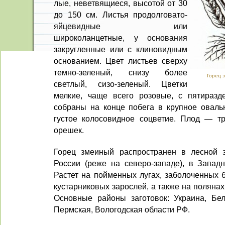
лые, неветвящиеся, высотой от 30
до 150 см. Листья продолговато-
яйцевид­ные или
широколанцетные, у основа­ния
закругленные или с клиновидным
основанием. Цвет листьев сверху
темно-зеленый, снизу более
Горец 
светлый, сизо-зеленый. Цветки
мелкие, чаще всего розовые, с пятиразде
собраны на конце побега в крупное оваль
густое колосовидное соцветие. Плод — т
орешек.
Горец змеиный распространен в лесной з
России (реже на северо-западе), в Запад
Растет на поймен­ных лугах, заболоченных 
кустарниковых зарослей, а также на поляна
Основные районы заготовок: Украина, Бел
Перм­ская, Вологодская области РФ.