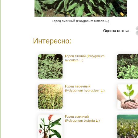
Горец змеиный (Polygonum bistorta L.)
Оценка статьи
Интересно:
Горец птичий (Polygonum
aviculare L.)
Горец перечный
(Polygonum hydroplper L.)
Горец змеиный
(Polygonum bistorta L.)