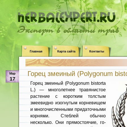
Эксперт в области трав
Главная
Карта сайта
Контакты
Горец змеиный (Polygonum bistor
Мар
17
Горец змеиный (Polygonum bistorta
L.) — многолетнее травянистое
растение с коротким толстым
змеевидно изогну­тым корневищем
и многочисленными придаточными
корнями. Стеблей обыч­но
несколько. Они прямостоячие, го­